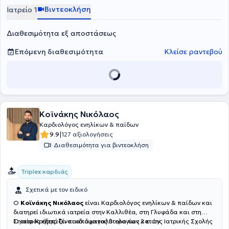
"Παπανικολάου" και ήταν υπότροφος της Ελληνικής Καρδιολογικής
Βιντεοκλήση
Ιατρείο 1
Εταιρείας. Στο ιδιωτικό του ιατρείο, σε έναν μοντέρνο, καλαίσθητο
και φιλικό χώρο στο κέντρο της Καλαμαριάς, προσφέρει πλήθος
Διαθεσιμότητα εξ αποστάσεως
υπηρεσιών, εξατομικευμένες για τις ανάγκες του κάθε ασθενούς.
Επόμενη διαθεσιμότητα
Κλείσε ραντεβού
Κοϊνάκης Νικόλαος
Καρδιολόγος ενηλίκων & παίδων
|
9.9
127 αξιολογήσεις
Διαθεσιμότητα για βιντεοκλήση
Triplex καρδιάς
Σχετικά με τον ειδικό
Ο
Κοϊνάκης Νικόλαος
είναι Καρδιολόγος ενηλίκων & παίδων και
διατηρεί ιδιωτικά ιατρεία στην Καλλιθέα, στη Γλυφάδα και στη
Σητεία Κρήτης. Είναι απόφοιτος Βιολογίας και της Ιατρικής Σχολής
Ο ιατρός εξετάζει παιδιά μεγαλύτερα των 2 ετών.