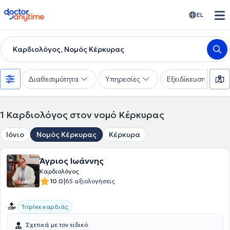
doctoranytime
EL
Καρδιολόγος, Νομός Κέρκυρας
Διαθεσιμότητα
Υπηρεσίες
Εξειδίκευση
1
Καρδιολόγος στον νομό Κέρκυρας
Ιόνιο
Νομός Κέρκυρας
Κέρκυρα
Άγριος Ιωάννης
Καρδιολόγος
|
10.0
65 αξιολογήσεις
Triplex καρδιάς
Σχετικά με τον ειδικό