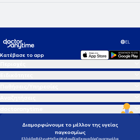
EL
Κατέβασε το app
Περιοχές
Ειδικότητες
Παθήσεις/Υπηρεσίες
Αναζητήσεις
doctoranytime
Διαμορφώνουμε το μέλλον της υγείας
παγκοσμίως
Ελλάδα
Βέλγιο
Μεξικό
Κολομβία
Εκουαδόρ
Γουατεμάλα