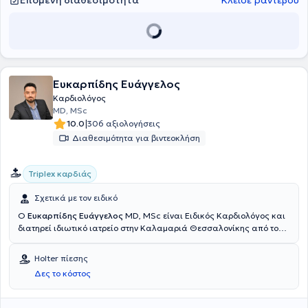
Επόμενη διαθεσιμότητα
Κλείσε ραντεβού
Ευκαρπίδης Ευάγγελος
Καρδιολόγος
MD, MSc
|
10.0
306 αξιολογήσεις
Διαθεσιμότητα για βιντεοκλήση
Triplex καρδιάς
Σχετικά με τον ειδικό
Ο
Ευκαρπίδης Ευάγγελος
MD, MSc είναι Ειδικός Καρδιολόγος και
διατηρεί ιδιωτικό ιατρείο στην Καλαμαριά Θεσσαλονίκης από το
2017. Είναι πτυχιούχος της Ιατρικής Σχολής του Αριστοτελείου
Πανεπιστημίου Θεσσαλονίκης και είναι κάτοχος μεταπτυχιακού
Holter πίεσης
διπλώματος στην Ιατρική Έρευνα, από το ίδιο πανεπιστήμιο.
Δες το κόστος
Εκπαιδεύτηκε στην Παθολογία και στην Καρδιολογία στο Γενικό
Νοσοκομείο Ξάνθης, ολοκλήρωσε την ειδικότητα του στην
Καρδιολογία, στο Γενικό Νοσοκομείο Θεσσαλονίκης