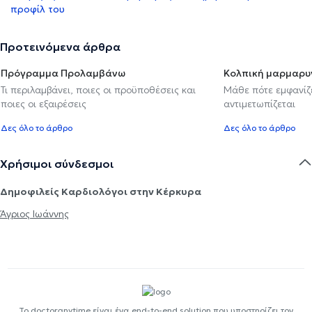
προφίλ του
Προτεινόμενα άρθρα
Πρόγραμμα Προλαμβάνω
Κολπική μαρμαρυ
Τι περιλαμβάνει, ποιες οι προϋποθέσεις και
Μάθε πότε εμφανίζε
ποιες οι εξαιρέσεις
αντιμετωπίζεται
Δες όλο το άρθρο
Δες όλο το άρθρο
Χρήσιμοι σύνδεσμοι
Δημοφιλείς Καρδιολόγοι στην Κέρκυρα
Άγριος Ιωάννης
Το doctoranytime είναι ένα end-to-end solution που υποστηρίζει τον