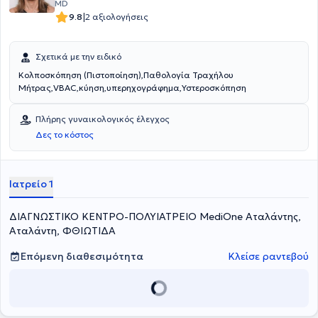
σεμινάρια που προάγουν τον εμπλουτισμό, την ενδυνάμωση και την
MD
εξάπλωση των επιστημονικών γνώσεων της ιατρικής κοινότητας.
|
9.8
2 αξιολογήσεις
Αντιμετωπίζει πληθώρα περιστατικών με γνώμονα την επιστημονική
του αρτιότητα, την πολυετή του πείρα κι έχοντας πάντα στο
επίκεντρο τις ανάγκες της εκάστοτε ασθενούς.
Σχετικά με την ειδικό
Κολποσκόπηση (Πιστοποίηση),Παθολογία Τραχήλου
Μήτρας,VBAC,κύηση,υπερηχογράφημα,Υστεροσκόπηση
Πλήρης γυναικολογικός έλεγχος
Δες το κόστος
Ιατρείο 1
ΔΙΑΓΝΩΣΤΙΚΟ ΚΕΝΤΡΟ-ΠΟΛΥΙΑΤΡΕΙΟ MediOne Αταλάντης,
Αταλάντη, ΦΘΙΩΤΙΔΑ
Επόμενη διαθεσιμότητα
Κλείσε ραντεβού