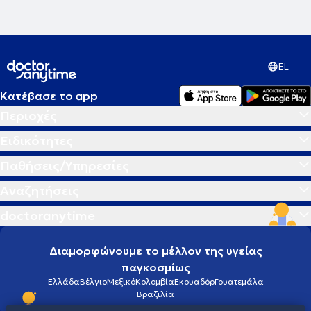
EL
Κατέβασε το app
Περιοχές
Ειδικότητες
Παθήσεις/Υπηρεσίες
Αναζητήσεις
doctoranytime
Διαμορφώνουμε το μέλλον της υγείας
παγκοσμίως
Ελλάδα
Βέλγιο
Μεξικό
Κολομβία
Εκουαδόρ
Γουατεμάλα
Βραζιλία