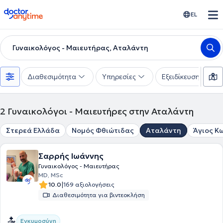
doctoranytime
EL
Γυναικολόγος - Μαιευτήρας, Αταλάντη
Διαθεσιμότητα
Υπηρεσίες
Εξειδίκευση
2
Γυναικολόγοι - Μαιευτήρες στην Αταλάντη
Στερεά Ελλάδα
Νομός Φθιώτιδας
Αταλάντη
Άγιος Κ
Σαρρής Ιωάννης
Γυναικολόγος - Μαιευτήρας
MD, MSc
|
10.0
169 αξιολογήσεις
Διαθεσιμότητα για βιντεοκλήση
Εγκυμοσύνη