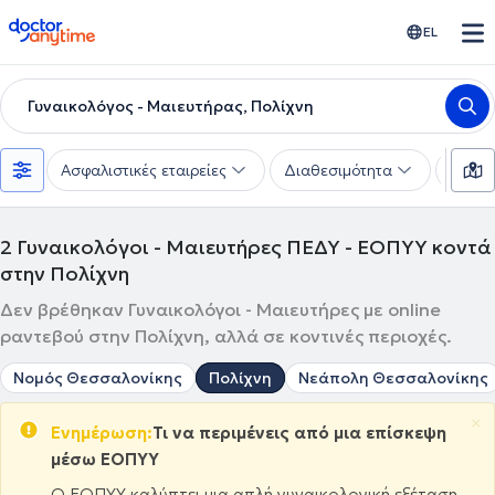
doctoranytime
EL
Γυναικολόγος - Μαιευτήρας, Πολίχνη
Ασφαλιστικές εταιρείες
Διαθεσιμότητα
Υπηρε
2
Γυναικολόγοι - Μαιευτήρες ΠΕΔΥ - ΕΟΠΥΥ κοντά
στην Πολίχνη
Δεν βρέθηκαν Γυναικολόγοι - Μαιευτήρες με online
ραντεβού στην Πολίχνη, αλλά σε κοντινές περιοχές.
Νομός Θεσσαλονίκης
Πολίχνη
Νεάπολη Θεσσαλονίκης
×
Ενημέρωση:
Τι να περιμένεις από μια επίσκεψη
μέσω ΕΟΠΥΥ
Ο ΕΟΠΥΥ καλύπτει μια απλή γυναικολογική εξέταση,