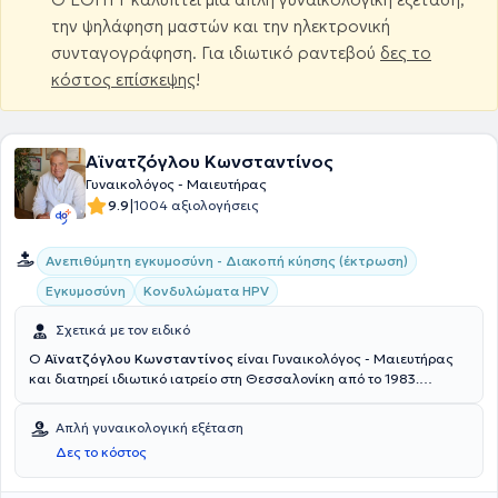
την ψηλάφηση μαστών και την ηλεκτρονική
συνταγογράφηση. Για ιδιωτικό ραντεβού
δες το
κόστος επίσκεψης
!
Αϊνατζόγλου Κωνσταντίνος
Γυναικολόγος - Μαιευτήρας
|
9.9
1004 αξιολογήσεις
Ανεπιθύμητη εγκυμοσύνη - Διακοπή κύησης (έκτρωση)
Εγκυμοσύνη
Κονδυλώματα HPV
Σχετικά με τον ειδικό
O
Αϊνατζόγλου Κωνσταντίνος
είναι Γυναικολόγος - Μαιευτήρας
και διατηρεί ιδιωτικό ιατρείο στη Θεσσαλονίκη από το 1983.
Διαθέτει πτυχίο ιατρικής από την Ιατρική Σχολή του Αριστοτελείου
Πανεπιστημίου Θεσσαλονίκης και ειδικεύτηκε στη Μαιευτική -
Απλή γυναικολογική εξέταση
Γυναικολογία στο Γενικό Νοσοκομείο Δράμας και στη Β’ Μαιευτική
Δες το κόστος
Γυναικολογική Κλινική του Γενικού Νοσοκομείου Θεσσαλονίκης
“Ιπποκράτειο”. Εργάστηκε ως επιστημονικός συνεργάτης στη Β’