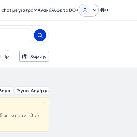
e chat με γιατρό
Ανακάλυψε το DO+
EL
Τρόποι πληρωμής
Χάρτης
Πρόσθετα φίλτρα
Γλώσσες
ληρο
Άγιος Δημήτριος
Νέο Φάληρο
Άλιμος
Πειραιά
×
ιδιωτικό ραντεβού