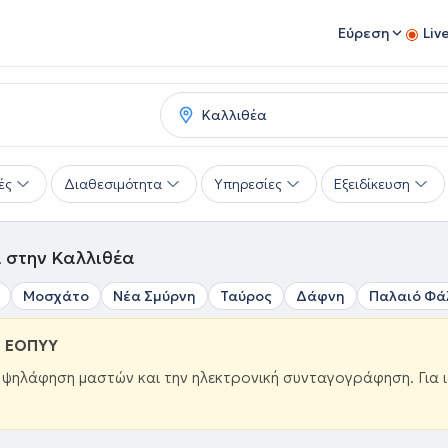
Εύρεση
Liv
ές
Διαθεσιμότητα
Υπηρεσίες
Εξειδίκευση
 στην Καλλιθέα
Μοσχάτο
Νέα Σμύρνη
Ταύρος
Δάφνη
Παλαιό Φά
ω ΕΟΠΥΥ
ν ψηλάφηση μαστών και την ηλεκτρονική συνταγογράφηση. Για 