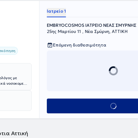
Ιατρείο 1
EMΒRYOCOSMOS ΙΑΤΡΕΙΟ ΝΕΑΣ ΣΜΥΡΝΗΣ
25ης Μαρτίου 11 , Νέα Σμύρνη, ΑΤΤΙΚΗ
Επόμενη διαθεσιμότητα
σκόπηση
ολόγος με
ακά νοσοκομεία
ίου (UK), όπου
κή Χειρουργική
τρική Σχολή
Κλείσε ραντεβού
κρίσεις και
τις Ηνωμένες
Γυναικολογία σε
 of New York in
 περισσότερους
τια Αττική
πολιτεία της