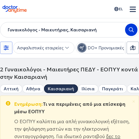
doctoranytime
EL
Γυναικολόγος - Μαιευτήρας, Καισαριανή
Ασφαλιστικές εταιρείες
DO+ Προνομιακές τιμές
2
Γυναικολόγοι - Μαιευτήρες ΠΕΔΥ - ΕΟΠΥΥ κοντά
στην Καισαριανή
Αττική
Αθήνα
Καισαριανή
Ιλίσια
Παγκράτι
Καλ
×
Ενημέρωση:
Τι να περιμένεις από μια επίσκεψη
μέσω ΕΟΠΥΥ
Ο ΕΟΠΥΥ καλύπτει μια απλή γυναικολογική εξέταση,
την ψηλάφηση μαστών και την ηλεκτρονική
συνταγογράφηση. Για ιδιωτικό ραντεβού
δες το