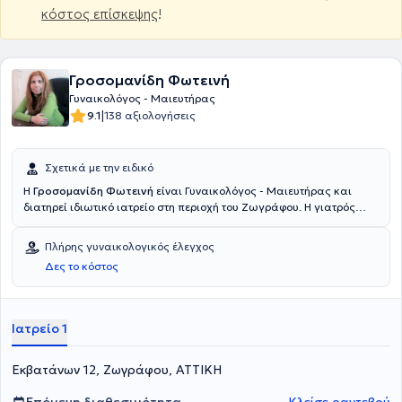
κόστος επίσκεψης
!
Γροσομανίδη Φωτεινή
Γυναικολόγος - Μαιευτήρας
|
9.1
138 αξιολογήσεις
Σχετικά με την ειδικό
Η
Γροσομανίδη Φωτεινή
είναι Γυναικολόγος - Μαιευτήρας και
διατηρεί ιδιωτικό ιατρείο στη περιοχή του Ζωγράφου. Η γιατρός
συνεργάζεται με το Ιδιωτικό Νοσοκομείο ΜΗΤΕΡΑ και με Μαιευτικό,
Γυναικολογικό και Χειρουργικό Κέντρο ΡΕΑ. Στο ιδιωτικό της ιατρείο
Πλήρης γυναικολογικός έλεγχος
παρέχει πληθώρα υπηρεσιών όπως πλήρη γυναικολογικό έλεγχο,
Δες το κόστος
διακολπικό υπέρηχο μήτρας ωοθηκών, έλεγχο υπογονιμότητος,
παρακολούθηση κύησης, τεστ ΠΑΠ, κολποσκόπηση και άλλες.
Τέλος, η γιατρός εξειδικεύεται στη γυναικολογική - μαιευτική
χειρουργική, στην παθολογία του τραχήλου της μήτρας και στην
Ιατρείο 1
παθολογία της κύησης.
Εκβατάνων 12, Ζωγράφου, ΑΤΤΙΚΗ