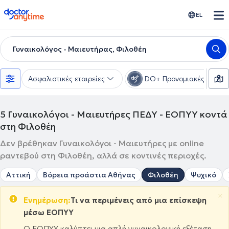
doctoranytime
EL
Γυναικολόγος - Μαιευτήρας, Φιλοθέη
Ασφαλιστικές εταιρείες
DO+ Προνομιακές τιμές
5
Γυναικολόγοι - Μαιευτήρες ΠΕΔΥ - ΕΟΠΥΥ κοντά
στη Φιλοθέη
Δεν βρέθηκαν Γυναικολόγοι - Μαιευτήρες με online
ραντεβού στη Φιλοθέη, αλλά σε κοντινές περιοχές.
Αττική
Βόρεια προάστια Αθήνας
Φιλοθέη
Ψυχικό
×
Ενημέρωση:
Τι να περιμένεις από μια επίσκεψη
μέσω ΕΟΠΥΥ
Ο ΕΟΠΥΥ καλύπτει μια απλή γυναικολογική εξέταση,