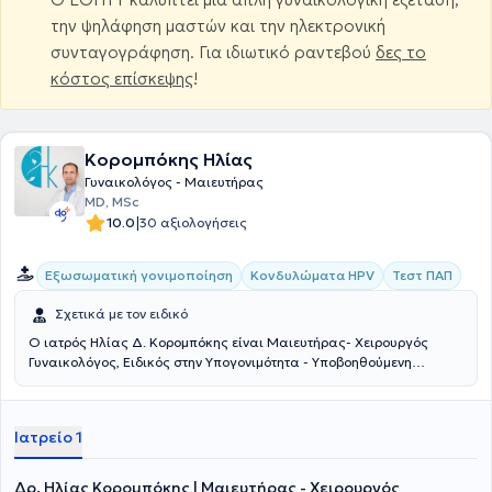
την ψηλάφηση μαστών και την ηλεκτρονική
συνταγογράφηση. Για ιδιωτικό ραντεβού
δες το
κόστος επίσκεψης
!
Κορομπόκης Ηλίας
Γυναικολόγος - Μαιευτήρας
MD, MSc
|
10.0
30 αξιολογήσεις
Εξωσωματική γονιμοποίηση
Κονδυλώματα HPV
Τεστ ΠΑΠ
Σχετικά με τον ειδικό
Ο ιατρός Ηλίας Δ. Κορομπόκης είναι Μαιευτήρας- Χειρουργός
Γυναικολόγος, Ειδικός στην Υπογονιμότητα - Υποβοηθούμενη
Αναπαραγωγή και στην Ενδοσκοπική Χειρουργική. Είναι
πτυχιούχος της Ιατρικής Σχολής του Πανεπιστήμιου της Ρώμης
“Universita degli Studi di Roma ‘La Sapienza’ “ , πραγματοποίησε
Ιατρείο 1
μεταπτυχιακές σπουδές στα MSc in “Research in Female
Reproduction” και MSc in Infertility-Assisted Reproduction
Techniques του ΕΚΠΑ και υποψήφιος Διδάκτωρ. Μετά την
Δρ. Ηλίας Κορομπόκης | Μαιευτήρας - Χειρουργός