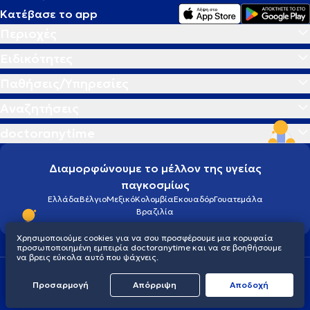
Κατέβασε το app
Περιοχές
Ειδικότητες
Παθήσεις/Υπηρεσίες
Αναζητήσεις
doctoranytime
Διαμορφώνουμε το μέλλον της υγείας
παγκοσμίως
Ελλάδα
Βέλγιο
Μεξικό
Κολομβία
Εκουαδόρ
Γουατεμάλα
Βραζιλία
Χρησιμοποιούμε cookies για να σου προσφέρουμε μια κορυφαία
προσωποποιημένη εμπειρία doctoranytime και να σε βοηθήσουμε
να βρεις εύκολα αυτό που ψάχνεις.
Οροι χρήσης
Cookies
Πολιτική προστασίας προσωπικού απορρήτου
Προσαρμογή
Απόρριψη
Aποδοχή
© 2026 doctoranytime