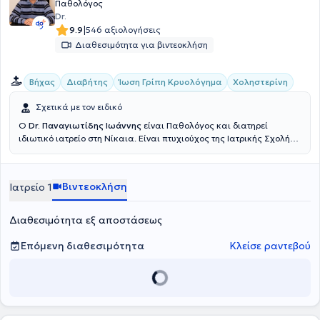
Παθολόγος
Dr.
|
9.9
546 αξιολογήσεις
Διαθεσιμότητα για βιντεοκλήση
Βήχας
Διαβήτης
Ίωση Γρίπη Κρυολόγημα
Χοληστερίνη
Σχετικά με τον ειδικό
Ο
Dr. Παναγιωτίδης Ιωάννης
είναι Παθολόγος και διατηρεί
ιδιωτικό ιατρείο στη Νίκαια. Είναι πτυχιούχος της Ιατρικής Σχολής
του Εθνικού και Καποδιστριακού Πανεπιστημίου Αθηνών και
ακολούθως ειδικεύθηκε στην Παθολογία στη θεραπευτική κλινική
του Πανεπιστημίου Αθηνών, στο Γενικό Νοσοκομείο Αθηνών
Βιντεοκλήση
Ιατρείο 1
"Αλεξάνδρα". Τέλος, ο γιατρός συνεργάζεται με τη Cosmoclinic και
στο ιδιωτικό του ιατρείο προσφέρει πλήθος υπηρεσιών,
εξατομικευμένες για τις ανάγκες εκάστοτε ασθενούς.
Διαθεσιμότητα εξ αποστάσεως
Επόμενη διαθεσιμότητα
Κλείσε ραντεβού