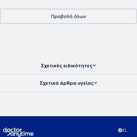
εργασία ή οδήγηση. Επιπλέον, διαθέτει εμπειρία στη σύνταξη
φακέλων ΚΕΠΑ, προσφέροντας ολοκληρωμένη υποστήριξη για τις
διαδικασίες αξιολόγησης αναπηρίας, με υπευθυνότητα, ακρίβεια
Προβολή όλων
και απόλυτο σεβασμό στον ασθενή.
Σχετικές ειδικότητες
Σχετικά άρθρα υγείας
EL