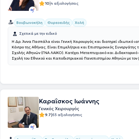
|
10
4 αξιολογήσεις
Βουβωνοκήλη
Θυρεοειδής
Χολή
Σχετικά με την ειδικό
Η Δρ. Άννα Πασπάλα είναι Γενική Χειρουργός και διατηρεί ιδιωτικό ια
Κέντρο της Αθήνας. Είναι Επιμελήτρια και Επιστημονικός Συνεργάτης τ
Σχολής Αθηνών (ΓΝΑ ΛΑΙΚΟ). Κατέχει Μεταπτυχιακό και Διδακτορικό σ
Σχολή του Εθνικού και Καποδιστριακού Πανεπιστημίου Αθηνών με τον
Εξειδικεύεται στη Χειρουργική των Ενδοκρινών Αδένων, ύστερα από τ
της στο Imperial College of London στον Ηνωμένο Βασίλειο και το Unive
del Sacro Cuore
στη Ρώμη της Ιταλίας. Τέλος, η ιατρός στο ιδιωτικό τη
προσφέρει πλήθος υπηρεσιών, παρέχοντας σαφείς, και επιστημονικά 
πληροφορίες, ώστε να κάθε ασθενής να αισθάνεται σίγουρος και εν
κάθε σας βήμα.
Καραΐσκος Ιωάννης
Γενικός Χειρουργός
|
9.7
63 αξιολογήσεις