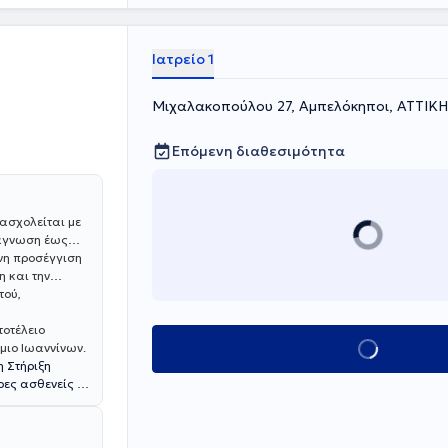
Αριστοτέλειο
 από το
Ιατρείο 1
Μιχαλακοπούλου 27, Αμπελόκηποι, ΑΤΤΙΚΗ
Επόμενη διαθεσιμότητα
ασχολείται με
ιάγνωση έως
ένη προσέγγιση
η και την
τού,
τοτέλειο
Κλείσε ραντεβού
μιο Ιωαννίνων.
η Στήριξη
ρωση του κοινού
 μέρη της