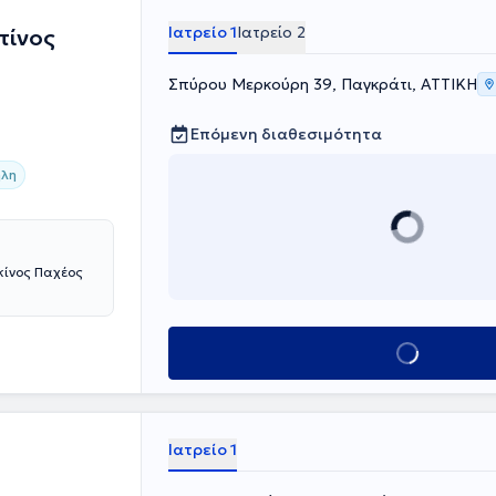
απαροσκοπικής
ετεκπαιδευτεί
Ιατρείο 1
Ιατρείο 2
τίνος
η
lementinenhaus
Σπύρου Μερκούρη 39, Παγκράτι, ΑΤΤΙΚΗ
νικού Κολεγίου
υρωπαϊκής
 Surgery), της
Επόμενη διαθεσιμότητα
 και του
al Federation
λη
ητικού
(EXEΠ). Ο
ς
 υπεύθυνος για
σαρκίας –
κίνος Παχέος
Κλείσε ραντεβού
Ιατρείο 1