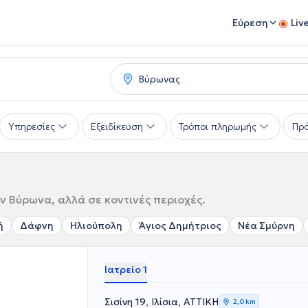
Εύρεση
Liv
Υπηρεσίες
Εξειδίκευση
Τρόποι πληρωμής
Πρό
ον Βύρωνα, αλλά σε κοντινές περιοχές.
ή
Δάφνη
Ηλιούπολη
Άγιος Δημήτριος
Νέα Σμύρνη
Ιατρείο 1
Σισίνη 19, Ιλίσια, ΑΤΤΙΚΗ
2,0 km