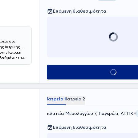
Επόμενη διαθεσιμότητα
τρείο στο
ης Ιατρικής
την Ιατρική
 βαθμό ΑΡΙΣΤΑ.
ην εκπαίδευση
rsità Cattolica
Κλείσε ραντεβού
ς ιατρείο
τεκμηριωμένες
ημερωμένος σε
Ιατρείο 1
Ιατρείο 2
πλατεία Μεσολογγίου 7, Παγκράτι, ΑΤΤΙΚΗ
Επόμενη διαθεσιμότητα