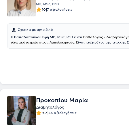
MD, MSc, PhD
|
10
7 αξιολογήσεις
Σχετικά με την ειδικό
H
Παπαδοπούλου Έφη
MD, MSc, PhD είναι
Παθολόγος - Διαβητολόγ
ιδιωτικό ιατρείο στους Αμπελόκηπους. Ε
ίναι πτυχιούχος της Ιατρικής 
Πανεπιστημίου Πατρών, κάτοχος Μεταπτυχιακού Διπλώματος Ειδίκευ
Σακχαρώδη Διαβήτη και την Παχυσαρκία, καθώς και Διδάκτωρ της Ι
του Εθνικού και Καποδιστριακού Πανεπιστημίου Αθηνών, με τίτλο ιατρ
εξειδίκευσης στον Σακχαρώδη Διαβήτη. Ολοκλήρωσε την ειδικότητά τ
Παθολογία στη Θεραπευτική Κλινική του Πανεπιστημίου Αθηνών στο Γ.
«Αλεξάνδρα», ενώ απέκτησε κλινική εκπαίδευση στον Σακχαρώδη Δια
Διαβητολογικό Ιατρείο της ίδιας Κλινικής. Σήμερα διατηρεί ιδιωτικό ια
Αθήνα, ενώ παράλληλα εργάζεται ως Επιμελήτρια Παθολόγος στη Ζ΄ 
Κλινική του Νοσοκομείου ΥΓΕΙΑ. Το κλινικό και ερευνητικό της ενδιαφέ
όλο το φάσμα της Εσωτερικής Παθολογίας, με ιδιαίτερη έμφαση στο
Προκοπίου Μαρία
Διαβήτη και την Παχυσαρκία.
Διαβητολόγος
|
9.7
44 αξιολογήσεις