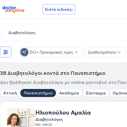
doctoranytime
Είστε ειδικός;
DO+ Προνομιακές τιμές
Διαθεσιμότητα
38
Διαβητολόγοι κοντά στο Πανεπιστήμιο
Δεν βρέθηκαν Διαβητολόγοι με online ραντεβού στο Πανε
Αττική
Πανεπιστήμιο
Ακαδημία
Σύνταγμα
Ομόνο
Ηλιοπούλου Αμαλία
Διαβητολόγος
MD, MRCP