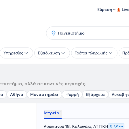
Εύρεση
Liv
Υπηρεσίες
Εξειδίκευση
Τρόποι πληρωμής
Πρό
πιστήμιο, αλλά σε κοντινές περιοχές.
ια
Αθήνα
Μοναστηράκι
Ψυρρή
Εξάρχεια
Λυκαβη
Ιατρείο 1
Λουκιανού 18, Κολωνάκι, ΑΤΤΙΚΗ
1,0 km