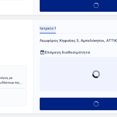
γος -
Κλείσε ραντεβού
'
"Ιπποκράτειο",
λος, ο γιατρός
ιδείς αδένες
Ιατρείο 1
Λεωφόρος Κηφισίας 5, Αμπελόκηποι, ΑΤΤΙ
Επόμενη διαθεσιμότητα
λόγος με
 Διδάκτωρ της
κής από το ίδιο
 European
Κλείσε ραντεβού
οτε έως και
ς διαβήτη και
ιστημίου Αθηνών