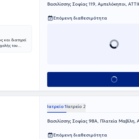
Βασιλίσσης Σοφίας 119, Αμπελόκηποι, ΑΤΤ
Επόμενη διαθεσιμότητα
ος
και διατηρεί
Σχολής του
σης στον
ατρικής Σχολής
ικής
ης στην
Ν.Α.
Κλείσε ραντεβού
βήτη στο
τρείο στην
Παθολογική
ρον καλύπτει
ν Σακχαρώδη
Ιατρείο 1
Ιατρείο 2
Βασιλίσσης Σοφίας 98Α, Πλατεία Μαβίλη, 
Επόμενη διαθεσιμότητα