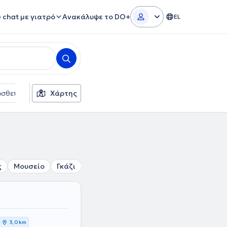
e chat με γιατρό
Ανακάλυψε το DO+
EL
σθετα φίλτρα
Χάρτης
Γλώσσες
Ασφαλιστικές εταιρείες
ς
Μουσείο
Γκάζι
Ομόνοια
Πολυτεχνείο
Βοτανικός
3,0 km