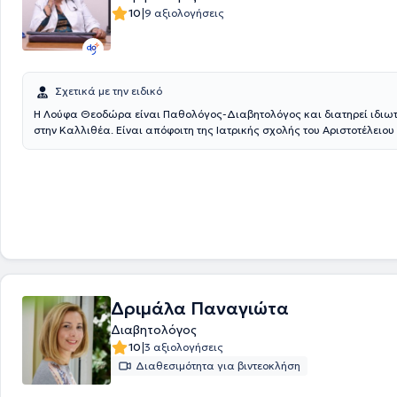
Νοσοκομείο Guy's στο πεδίο της αρτηριακής υπέρτασης και της Διαβη
|
10
9 αξιολογήσεις
νεφροπάθειας. Διαθέτει σπουδαίο ακαδημαϊκό και ερευνητικό έργο και είναι μέλος
του Ιατρικού Συλλόγου Αθηνών, της Ελληνικής Εταιρείας Εσωτερικής 
της Ελληνικής Επαγγελματικής Ένωσης Παθολόγων - Διαβητολόγων, τ
Διαβητολογικής Εταιρείας (εκλεγμένο μέλος του Διοικητικού Συμβουλί
Ευρωπαϊκής Εταιρείας για τον Σακχαρώδη Διαβήτη (EASD).
Σχετικά με την ειδικό
Η Λούφα Θεοδώρα είναι Παθολόγος-Διαβητολόγος και διατηρεί ιδιωτι
στην Καλλιθέα. Είναι απόφοιτη της Ιατρικής σχολής του Αριστοτέλειο
Θεσσαλονίκης και Διδάκτωρ στο Εθνικό και Καποδιστριακό Πανεπιστήμιο Αθηνών.
Τελείωσε την 5ετή εκπαίδευση στην Κλινική της Παθολογικής Φυσιολο
Πανεπιστημίου Αθηνών του ΛαΪκού Νοσοκομείου. Υπηρέτησε από 9/3/
επιμελήτρια &
Διευθύντρια από το 2016 έως το 2023 στο Γενικό Νοσοκ
Ασκληπιείο Βούλας ως ειδικός παθολόγος & από το 2008 έως 2023 ε
υπεύθυνος του εξωτερικού Διαβητολογικού Ιατρείου αυτού. Επιπλέον 
1992 έως 1997 Διευθύντρια στην
Θεραπευτική Κλινική Αθηνών Συγγρ
Καλλιθέας.
Επί 6ετία τακτικό μέλος στο Επιστημονικό Συμβούλιο του Γενικού Νοσο
Ασκληπιείου Βούλας.
Δριμάλα Παναγιώτα
Διευθύντρια Σύνταξης στο περιοδικό «Ασκληπιειακά Χρονικά»
Μέλος της Συντακτικής Επιτροπής του περιοδικού «Σύγχρονη Ιατρική 
Διαβητολόγος
Current Medical Journal.»
|
10
3 αξιολογήσεις
Έχει διατελέσει μέλος της Επιστημονικής Επιτροπής του περιοδικού «Ι
Διαθεσιμότητα για βιντεοκλήση
Μέλος Ελληνικής Διαβητολογικής Εταιρείας
Μέλος της Eυρωπαϊκής Διαβητολογική Εταιρείας. EASD