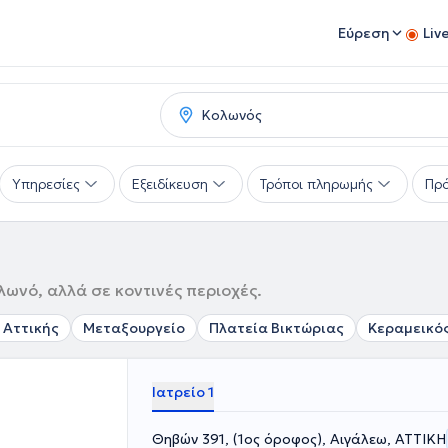
Εύρεση
Liv
Υπηρεσίες
Εξειδίκευση
Τρόποι πληρωμής
Πρό
ωνό, αλλά σε κοντινές περιοχές.
 Αττικής
Μεταξουργείο
Πλατεία Βικτώριας
Κεραμεικό
Ιατρείο 1
Θηβών 391, (1ος όροφος), Αιγάλεω, ΑΤΤΙΚΗ