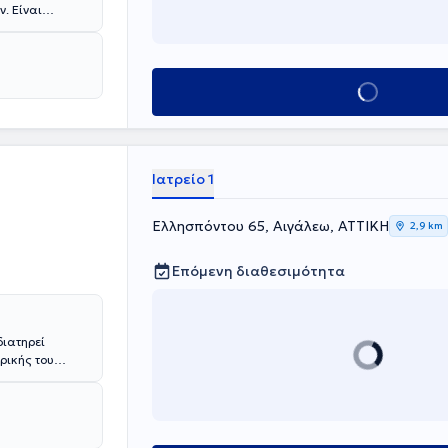
. Είναι
επιστημίου
ospital του
κού
ο διαβήτη τύπου
Κλείσε ραντεβού
η προβλημάτων
παίδευσης
ς της
Ιατρείο 1
Ελλησπόντου 65, Αιγάλεω, ΑΤΤΙΚΗ
2,9 km
Επόμενη διαθεσιμότητα
διατηρεί
ρικής του
ύτηκε στην
εταβολισμό στο
οσοκομείο
ι