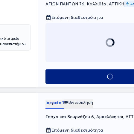
ΑΓΙΩΝ ΠΑΝΤΩΝ 76, Καλλιθέα, ΑΤΤΙΚΗ
τικής
4,
Παθολογίας,
Επόμενη διαθεσιμότητα
ης Ελληνικής
ου) και της
κό ιατρείο
υ Πανεπιστήμιου
γίας του
2001 ως
ομείο
πιστημονικά
Κλείσε ραντεβού
διετέλεσε από
ού 202
κομείου
Βιντεοκλήση
Ιατρείο 1
Ενημέρωση-
Τσόχα και Βουρνάζου 6, Αμπελόκηποι, ΑΤ
ατρικά Χρονικά»
Επόμενη διαθεσιμότητα