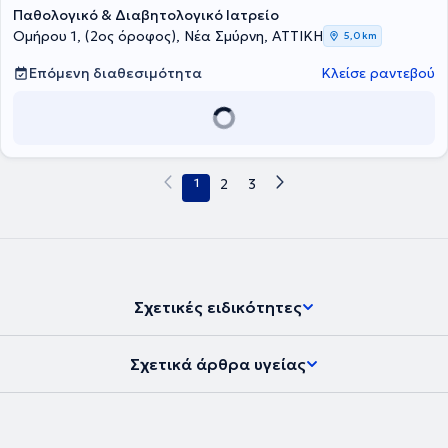
Παθολογικό & Διαβητολογικό Ιατρείο
παχυσαρκίας και του άσθματος καθώς και στην βοήθεια
απεξάρτησης από το τσιγάρο. Μέσα από την εργασιακή του
Ομήρου 1, (2ος όροφος), Νέα Σμύρνη, ΑΤΤΙΚΗ
5,0 km
εμπειρία σε μεγάλα και αναγνωρισμένα νοσοκομεία της Ελλάδας,
έχει την ικανότητα να αντιμετωπίσει πλήθος παθήσεων στο
Επόμενη διαθεσιμότητα
Κλείσε ραντεβού
ιδιωτικό του ιατρείο.
1
2
3
Σχετικές ειδικότητες
Σχετικά άρθρα υγείας