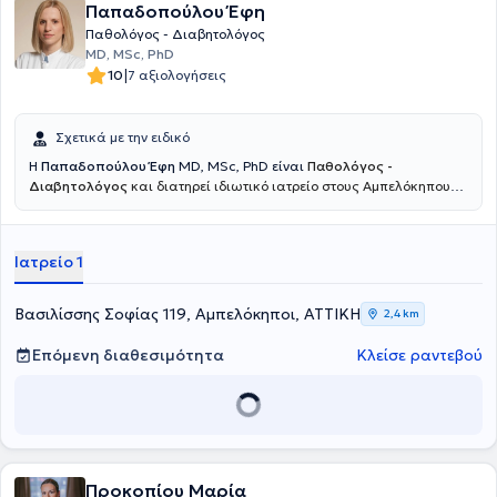
Παπαδοπούλου Έφη
Παθολόγος - Διαβητολόγος
MD, MSc, PhD
|
10
7 αξιολογήσεις
Σχετικά με την ειδικό
H
Παπαδοπούλου Έφη
MD, MSc, PhD είναι
Παθολόγος -
Διαβητολόγος
και διατηρεί ιδιωτικό ιατρείο στους Αμπελόκηπους.
Ε
ίναι πτυχιούχος της Ιατρικής Σχολής του Πανεπιστημίου Πατρών,
κάτοχος Μεταπτυχιακού Διπλώματος Ειδίκευσης στον Σακχαρώδη
Διαβήτη και την Παχυσαρκία, καθώς και Διδάκτωρ της Ιατρικής
Ιατρείο 1
Σχολής του Εθνικού και Καποδιστριακού Πανεπιστημίου Αθηνών, με
τίτλο ιατρικής εξειδίκευσης στον Σακχαρώδη Διαβήτη.
Ολοκλήρωσε την ειδικότητά της στην Παθολογία στη Θεραπευτική
Βασιλίσσης Σοφίας 119, Αμπελόκηποι, ΑΤΤΙΚΗ
2,4 km
Κλινική του Πανεπιστημίου Αθηνών στο Γ.Ν.Α. «Αλεξάνδρα», ενώ
απέκτησε κλινική εκπαίδευση στον Σακχαρώδη Διαβήτη στο
Επόμενη διαθεσιμότητα
Κλείσε ραντεβού
Διαβητολογικό Ιατρείο της ίδιας Κλινικής. Σήμερα διατηρεί ιδιωτικό
ιατρείο στην Αθήνα, ενώ παράλληλα εργάζεται ως Επιμελήτρια
Παθολόγος στη Ζ΄ Παθολογική Κλινική του Νοσοκομείου ΥΓΕΙΑ. Το
κλινικό και ερευνητικό της ενδιαφέρον καλύπτει όλο το φάσμα της
Εσωτερικής Παθολογίας, με ιδιαίτερη έμφαση στον Σακχαρώδη
Διαβήτη και την Παχυσαρκία.
Προκοπίου Μαρία