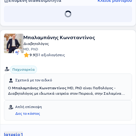
Επόμενη διαθεσιμότητα
Κλείσε ραντεβού
και Μεταβολικών Παθήσεων στο Ναυτικό Νοσοκομείο Αθηνών.
Τέλος, ο γιατρός είναι μέλος της Ελληνικής Ενδοκρινολογικής
Εταιρείας, της British Society of Endocrinology, της American
Endocrine Society και της American Association of Clinical
Endocrinologists.
Μπαλαμπάνης Κωνσταντίνος
Διαβητολόγος
MD, PhD
|
9.9
51 αξιολογήσεις
Παχυσαρκία
Σχετικά με τον ειδικό
Ο
Μπαλαμπάνης Κωνσταντίνος
MD, PhD είναι Παθολόγος -
Διαβητολόγος με ιδιωτικά ιατρεία στον Πειραιά, στην Σαλαμίνα
και στην Αθήνα. Είναι Διδάκτωρ της Ιατρικής Σχολής του
Πανεπιστημίου Πατρών, ενώ διαθέτει πτυχίο ιατρικής από το ίδιο
Απλή επίσκεψη
Πανεπιστήμιο. Διαθέτει τις πιστοποιήσεις SCOPE (World Obesity
Δες το κόστος
Federation), BLS/ AED (Basic Life Support) και ILS/ AED (Immediate
Life Support) από το European Resuscitation Council. Ολοκλήρωσε
την ειδικότητά του στην Παθολογία στη Β΄ Προπαιδευτική
Παθολογική Κλινική του Πανεπιστημίου Αθηνών και έκτοτε έως και
Ιατρείο 1