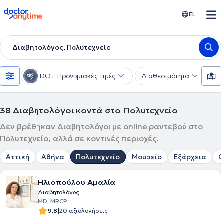
doctoranytime
EL
Διαβητολόγος, Πολυτεχνείο
DO+ Προνομιακές τιμές
Διαθεσιμότητα
Υ
38
Διαβητολόγοι κοντά στο Πολυτεχνείο
Δεν βρέθηκαν Διαβητολόγοι με online ραντεβού στο
Πολυτεχνείο, αλλά σε κοντινές περιοχές.
Αττική
Αθήνα
Πολυτεχνείο
Μουσείο
Εξάρχεια
Ηλιοπούλου Αμαλία
Διαβητολόγος
MD, MRCP
|
9.8
20 αξιολογήσεις