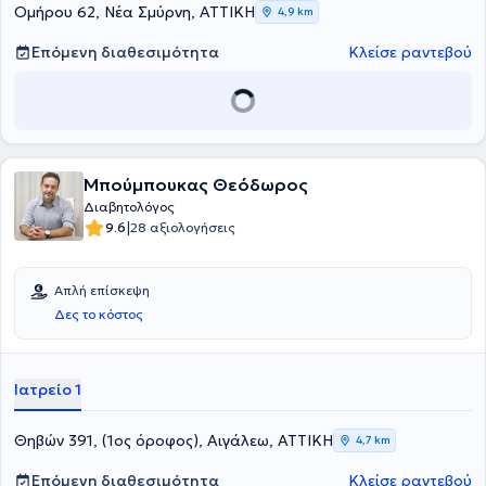
Σακχαρώδη Διαβήτη στο Διαβητολογικό Κέντρο της Α'
Ομήρου 62, Νέα Σμύρνη, ΑΤΤΙΚΗ
4,9 km
Προπαιδευτικής Παθολογικής Κλινικής και Ειδικής Νοσολογίας του
Πανεπιστημίου Αθηνών. Τέλος, η γιατρός είναι μέλος της Ελληνικής
Επόμενη διαθεσιμότητα
Κλείσε ραντεβού
Διαβητολογικής Εταιρείας, της Ελληνικής Εταιρείας
Αθηροσκλήρωσης και της Εταιρείας Μελέτης Παθήσεων
Διαβητικού Ποδιού.
Μπούμπουκας Θεόδωρος
Διαβητολόγος
|
9.6
28 αξιολογήσεις
Απλή επίσκεψη
Δες το κόστος
Ιατρείο 1
Θηβών 391, (1ος όροφος), Αιγάλεω, ΑΤΤΙΚΗ
4,7 km
Επόμενη διαθεσιμότητα
Κλείσε ραντεβού