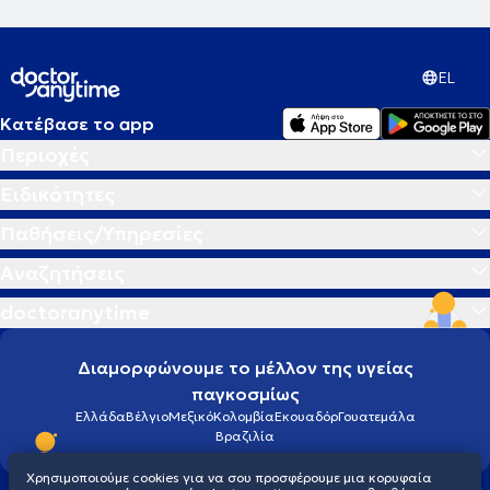
EL
Κατέβασε το app
Περιοχές
Ειδικότητες
Παθήσεις/Υπηρεσίες
Αναζητήσεις
doctoranytime
Διαμορφώνουμε το μέλλον της υγείας
παγκοσμίως
Ελλάδα
Βέλγιο
Μεξικό
Κολομβία
Εκουαδόρ
Γουατεμάλα
Βραζιλία
Χρησιμοποιούμε cookies για να σου προσφέρουμε μια κορυφαία