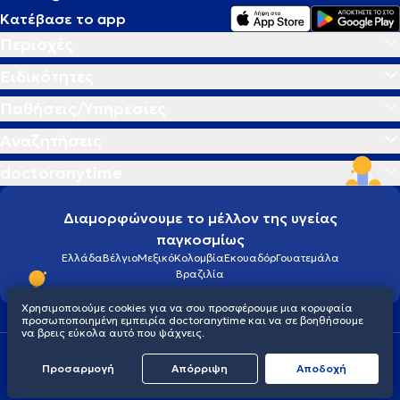
της Εσωτερικής Παθολογίας και της Διαβητολογίας.
Κατέβασε το app
Περιοχές
Ειδικότητες
Παθήσεις/Υπηρεσίες
Αναζητήσεις
doctoranytime
Διαμορφώνουμε το μέλλον της υγείας
παγκοσμίως
Ελλάδα
Βέλγιο
Μεξικό
Κολομβία
Εκουαδόρ
Γουατεμάλα
Βραζιλία
Χρησιμοποιούμε cookies για να σου προσφέρουμε μια κορυφαία
προσωποποιημένη εμπειρία doctoranytime και να σε βοηθήσουμε
να βρεις εύκολα αυτό που ψάχνεις.
Οροι χρήσης
Cookies
Πολιτική προστασίας προσωπικού απορρήτου
Προσαρμογή
Απόρριψη
Aποδοχή
© 2026 doctoranytime