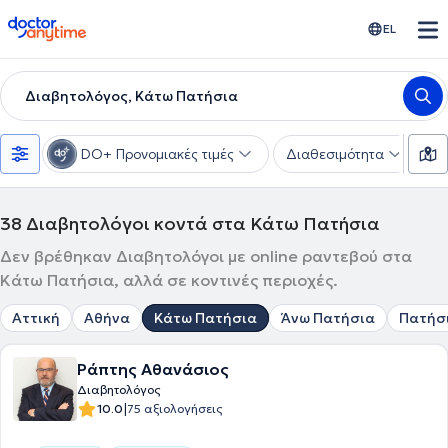
doctoranytime
EL
Διαβητολόγος, Κάτω Πατήσια
DO+ Προνομιακές τιμές
Διαθεσιμότητα
Υ
38
Διαβητολόγοι κοντά στα Κάτω Πατήσια
Δεν βρέθηκαν Διαβητολόγοι με online ραντεβού στα
Κάτω Πατήσια, αλλά σε κοντινές περιοχές.
Αττική
Αθήνα
Κάτω Πατήσια
Άνω Πατήσια
Πατήσ
Ράπτης Αθανάσιος
Διαβητολόγος
|
10.0
75 αξιολογήσεις