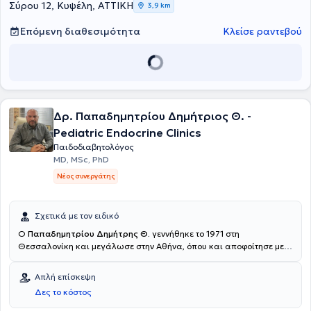
δύο φορές πρόεδρος της Ελληνικής Διαβητολογικής Εταιρείας.
Σύρου 12, Κυψέλη, ΑΤΤΙΚΗ
3,9 km
Επόμενη διαθεσιμότητα
Κλείσε ραντεβού
Δρ. Παπαδημητρίου Δημήτριος Θ. -
Pediatric Endocrine Clinics
Παιδοδιαβητολόγος
MD, MSc, PhD
Νέος συνεργάτης
Σχετικά με τον ειδικό
Ο
Παπαδημητρίου Δημήτρης Θ.
γεννήθηκε το 1971 στη
Θεσσαλονίκη και μεγάλωσε στην Αθήνα, όπου και αποφοίτησε με
άριστα από τη Βαρβάκειο Πρότυπο Σχολή. Πήρε το πτυχίο της
Ιατρικής, την Ειδικότητα της Παιδιατρικής και την Διδακτορική του
Απλή επίσκεψη
Διατριβή στην Παιδοενδοκρινολογία στο Πανεπιστήμιο Πατρών.
Δες το κόστος
Μετεκπαιδεύτηκε επί 4ετία στην Παιδιατρική Ενδοκρινολογία.
Έλαβε διετές Μεταπτυχιακό (DIU) στην Παιδιατρική Ενδοκρινολογία