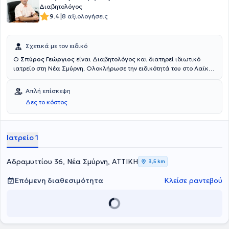
Διαβητολόγος
|
9.4
8 αξιολογήσεις
Σχετικά με τον ειδικό
Ο
Σπύρος Γεώργιος
είναι Διαβητολόγος και διατηρεί ιδιωτικό
ιατρείο στη Νέα Σμύρνη. Ολοκλήρωσε την ειδικότητά του στο Λαϊκό
Νοσοκομείο και πραγματοποίησε κλινική και εργαστηριακή
άσκηση στο σακχαρώδη διαβήτη στο Διαβητολογικό Ιατρείο Α'
Απλή επίσκεψη
Προπαιδευτικής Κλινικής του Πανεπιστημίου Αθηνών.
Δες το κόστος
Ιατρείο 1
Αδραμυττίου 36, Νέα Σμύρνη, ΑΤΤΙΚΗ
3,5 km
Επόμενη διαθεσιμότητα
Κλείσε ραντεβού