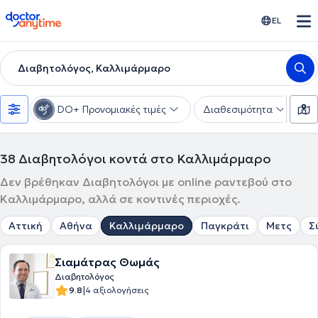
doctoranytime
EL
Διαβητολόγος, Καλλιμάρμαρο
DO+ Προνομιακές τιμές
Διαθεσιμότητα
Υ
38
Διαβητολόγοι κοντά στο Καλλιμάρμαρο
Δεν βρέθηκαν Διαβητολόγοι με online ραντεβού στο
Καλλιμάρμαρο, αλλά σε κοντινές περιοχές.
Αττική
Αθήνα
Καλλιμάρμαρο
Παγκράτι
Μετς
Σ
Σιαμάτρας Θωμάς
Διαβητολόγος
|
9.8
4 αξιολογήσεις