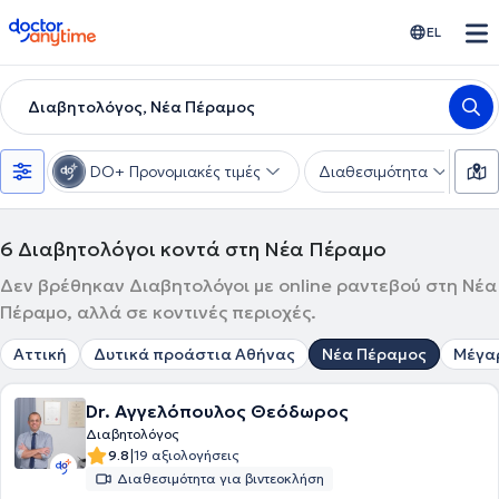
doctoranytime
EL
Διαβητολόγος, Νέα Πέραμος
DO+ Προνομιακές τιμές
Διαθεσιμότητα
Υ
6
Διαβητολόγοι κοντά στη Νέα Πέραμο
Δεν βρέθηκαν Διαβητολόγοι με online ραντεβού στη Νέα
Πέραμο, αλλά σε κοντινές περιοχές.
Αττική
Δυτικά προάστια Αθήνας
Νέα Πέραμος
Μέγα
Dr. Αγγελόπουλος Θεόδωρος
Διαβητολόγος
|
9.8
19 αξιολογήσεις
Διαθεσιμότητα για βιντεοκλήση