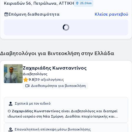
Γενικού Νοσοκομείου Αθηνών "Ιπποκράτειο", καθώς και στο Centre
Κειριαδών 56, Πετράλωνα, ΑΤΤΙΚΗ
25,0 km
Hospitalier du Centre du Valais της Ελβετίας. Τέλος, ο γιατρός
εξειδικεύεται στο σακχαρώδη διαβήτη, στο θυρεοειδή και
Επόμενη διαθεσιμότητα
Κλείσε ραντεβού
παραθυρεοειδείς αδένες και στην οστεοπόρωση.
Διαβητολόγοι για Βιντεοκλήση στην Ελλάδα
Ζαχαριάδης Κωνσταντίνος
Διαβητολόγος
|
9.8
39 αξιολογήσεις
Διαθεσιμότητα για βιντεοκλήση
Σχετικά με τον ειδικό
Ο
Ζαχαριάδης Κωνσταντίνος
είναι Διαβητολόγος και διατηρεί
ιδιωτικό ιατρείο στη Νέα Σμύρνη. Διαθέτει πτυχίο Ιατρικής και
Φαρμακευτικής από το Πανεπιστήμιο της Κραϊόβα και έχει
ειδικευτεί στην γενική ιατρική στο Γενικό Κρατικό Νοσοκομείο
Επαναληπτική επίσκεψη μέσω βιντεοκλήσης