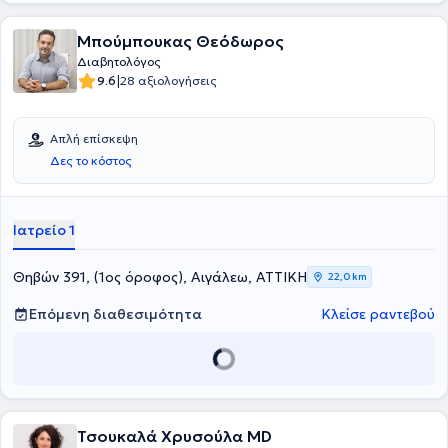
αντιμετωπίζει πλήθος παθήσεων, όπως μεταβολικό σύνδρομο,
σακχαρώδη διαβήτη, τριγλυκερίδια, υπέρταση και χοληστερίνη.
Μπούμπουκας Θεόδωρος
Έχει δημοσιεύσεις σε διεθνή επιστημονικά περιοδικά και συμμετέχει
σε εκπαιδευτικές ομιλίες σε τοπικές ομάδες και συλλόγους, καθώς
Διαβητολόγος
και σε συνέδρια Παθολογίας – Διαβητολογίας στην Ελλάδα και το
|
9.6
28 αξιολογήσεις
εξωτερικό. Αρθρογραφεί επίσης σε εφημερίδες και περιοδικά
υγειονομικού ενδιαφέροντος.
Απλή επίσκεψη
Δες το κόστος
Ιατρείο 1
Θηβών 391, (1ος όροφος), Αιγάλεω, ΑΤΤΙΚΗ
22,0 km
Επόμενη διαθεσιμότητα
Κλείσε ραντεβού
Τσουκαλά Χρυσούλα MD