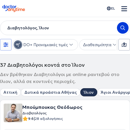
doctoranytime
EL
Διαβητολόγος, Ίλιον
DO+ Προνομιακές τιμές
Διαθεσιμότητα
Υ
37
Διαβητολόγοι κοντά στο Ίλιον
Δεν βρέθηκαν Διαβητολόγοι με online ραντεβού στο
Ίλιον, αλλά σε κοντινές περιοχές.
Αττική
Δυτικά προάστια Αθήνας
Ίλιον
Άγιοι Ανάργυρ
Μπούμπουκας Θεόδωρος
Διαβητολόγος
|
9.6
28 αξιολογήσεις