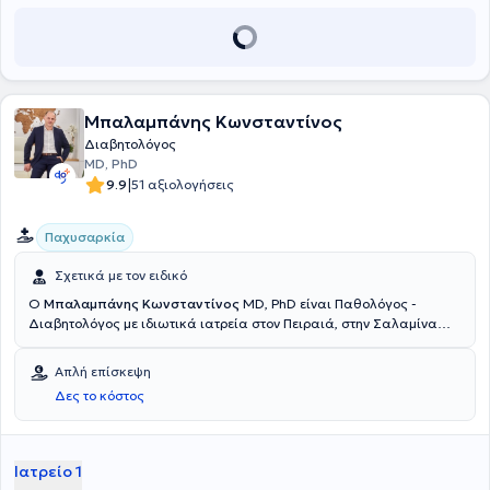
Αρεταίειου Νοσοκομείου. Παρακολουθεί σεμινάρια και ιατρικά
συνέδρια στο αντικείμενό της, κυρίως στην Αγγλία. Τέλος,
εξειδικεύεται στις παθήσεις του θυρεοειδή και των
παραθυρεοειδών αδένων, στον σακχαρώδη διαβήτη, την
παχυσαρκία και τον μεταβολισμό, ενώ επιπλέον αντιμετωπίζει και
άλλες παθήσεις, όπως υπογονιμοτητα, παθήσεις της υπόφυσης,
Μπαλαμπάνης Κωνσταντίνος
των επινεφριδίων και το σύνδρομο πολυκυστικών ωοθηκών.
Διαβητολόγος
MD, PhD
|
9.9
51 αξιολογήσεις
Παχυσαρκία
Σχετικά με τον ειδικό
Ο
Μπαλαμπάνης Κωνσταντίνος
MD, PhD είναι Παθολόγος -
Διαβητολόγος με ιδιωτικά ιατρεία στον Πειραιά, στην Σαλαμίνα
και στην Αθήνα. Είναι Διδάκτωρ της Ιατρικής Σχολής του
Πανεπιστημίου Πατρών, ενώ διαθέτει πτυχίο ιατρικής από το ίδιο
Απλή επίσκεψη
Πανεπιστήμιο. Διαθέτει τις πιστοποιήσεις SCOPE (World Obesity
Δες το κόστος
Federation), BLS/ AED (Basic Life Support) και ILS/ AED (Immediate
Life Support) από το European Resuscitation Council. Ολοκλήρωσε
την ειδικότητά του στην Παθολογία στη Β΄ Προπαιδευτική
Παθολογική Κλινική του Πανεπιστημίου Αθηνών και έκτοτε έως και
Ιατρείο 1
σήμερα είναι Πανεπιστημιακός Υπότροφος Παθολογίας -