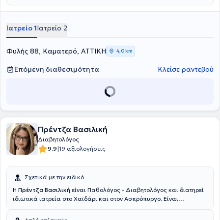
Ιατρείο 1
Ιατρείο 2
Φυλής 88, Καματερό, ΑΤΤΙΚΗ
4,0 km
Επόμενη διαθεσιμότητα
Κλείσε ραντεβού
Πρέντζα Βασιλική
Διαβητολόγος
|
9.9
19 αξιολογήσεις
Σχετικά με την ειδικό
Η
Πρέντζα Βασιλική
είναι Παθολόγος - Διαβητολόγος και διατηρεί
ιδιωτικά ιατρεία στο Χαϊδάρι και στον Ασπρόπυργο. Είναι
Διδάκτωρ Ιατρικής Σχολής, κάτοχος Μεταπτυχιακού Τίτλου
«Σακχαρώδης Διαβήτης και Παχυσαρκία», καθώς και
πτυχιούχος