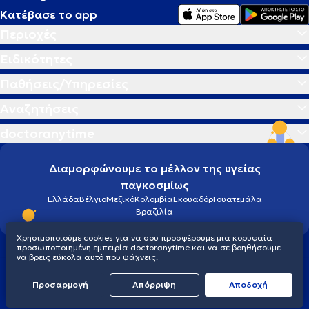
Κατέβασε το app
Περιοχές
Ειδικότητες
Παθήσεις/Υπηρεσίες
Αναζητήσεις
doctoranytime
Διαμορφώνουμε το μέλλον της υγείας
παγκοσμίως
Ελλάδα
Βέλγιο
Μεξικό
Κολομβία
Εκουαδόρ
Γουατεμάλα
Βραζιλία
Χρησιμοποιούμε cookies για να σου προσφέρουμε μια κορυφαία
προσωποποιημένη εμπειρία doctoranytime και να σε βοηθήσουμε
να βρεις εύκολα αυτό που ψάχνεις.
Οροι χρήσης
Cookies
Πολιτική προστασίας προσωπικού απορρήτου
Προσαρμογή
Απόρριψη
Aποδοχή
© 2026 doctoranytime