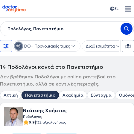
doctoranytime
EL
Ποδολόγος, Πανεπιστήμιο
DO+ Προνομιακές τιμές
Διαθεσιμότητα
Υ
14
Ποδολόγοι κοντά στο Πανεπιστήμιο
Δεν βρέθηκαν Ποδολόγοι με online ραντεβού στο
Πανεπιστήμιο, αλλά σε κοντινές περιοχές.
Αττική
Πανεπιστήμιο
Ακαδημία
Σύνταγμα
Ομόνο
Ντάτσης Χρήστος
Ποδολόγος
|
9.9
132 αξιολογήσεις