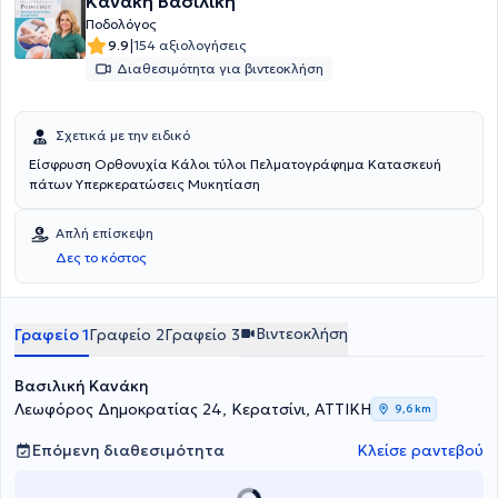
Κανάκη Βασιλική
Ποδολόγος
|
9.9
154 αξιολογήσεις
Διαθεσιμότητα για βιντεοκλήση
Σχετικά με την ειδικό
Είσφρυση Ορθονυχία Κάλοι τύλοι Πελματογράφημα Κατασκευή
πάτων Υπερκερατώσεις Μυκητίαση
Απλή επίσκεψη
Δες το κόστος
Βιντεοκλήση
Γραφείο 1
Γραφείο 2
Γραφείο 3
Βασιλική Κανάκη
Λεωφόρος Δημοκρατίας 24, Κερατσίνι, ΑΤΤΙΚΗ
9,6 km
Επόμενη διαθεσιμότητα
Κλείσε ραντεβού