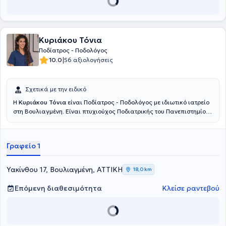
Κυριάκου Τόνια
Ποδίατρος - Ποδολόγος
|
10.0
56 αξιολογήσεις
Σχετικά με την ειδικό
Η
Κυριάκου Τόνια
είναι Ποδίατρος - Ποδολόγος με ιδιωτικό ιατρείο
στη Βουλιαγμένη. Είναι πτυχιούχος Ποδιατρικής του Πανεπιστημίου
του Ηνωμένου Βασιλείου και μέλος του Συλλόγου Ποδιατρικής τόσο
στο Ηνωμένο Βασίλειο όσο και στην Ελλάδα. Έχει εργαστεί σε
διάφορα νοσοκομεία του Εθνικού Συστήματος Υγείας της Αγγλίας
Γραφείο 1
καθώς και σε ιδιωτική κλινική του Λονδίνου (West End). Διαθέτει
εμπειρία και επιδιώκει τη συνεχή επαγγελματική της κατάρτιση
ώστε να μπορεί να παρέχει στους ασθενείς της την καλύτερη
Υακίνθου 17, Βουλιαγμένη, ΑΤΤΙΚΗ
18,0 km
δυνατή φροντίδα και ποιότητα ποδιατρικής θεραπείας.
Επόμενη διαθεσιμότητα
Κλείσε ραντεβού