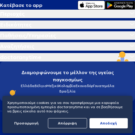
Κατέβασε το app
Περιοχές
Ειδικότητες
Παθήσεις/Υπηρεσίες
Αναζητήσεις
doctoranytime
Διαμορφώνουμε το μέλλον της υγείας
παγκοσμίως
Ελλάδα
Βέλγιο
Μεξικό
Κολομβία
Εκουαδόρ
Γουατεμάλα
Βραζιλία
Χρησιμοποιούμε cookies για να σου προσφέρουμε μια κορυφαία
προσωποποιημένη εμπειρία doctoranytime και να σε βοηθήσουμε
να βρεις εύκολα αυτό που ψάχνεις.
Οροι χρήσης
Cookies
Πολιτική προστασίας προσωπικού απορρήτου
Προσαρμογή
Απόρριψη
Aποδοχή
© 2026 doctoranytime