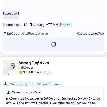
άσκηση, κατά τη διάρκεια των σπουδών της, την έκανε στο Τζάνειο
Γενικό Νοσοκομείο Πειραιά στο τμήμα διαβητικού ποδιού. Εφαρμόζει
διάφορες μεθόδους Ρεφλεξολογίας, όπως δυναμική τριγωνική και
Γραφείο 1
Ταϊλανδική για καλύτερη επίτευξη θεραπευτικού αποτελέσματος
καθώς και άλλες ολιστικές θεραπείες.
Καραΐσκου 114, Πειραιάς, ΑΤΤΙΚΗ
8,7 km
Επόμενη διαθεσιμότητα
Κλείσε ραντεβού
Λέσση Γιοβάννα
Ποδολόγος
|
9.7
118 αξιολογήσεις
Μύκητες νυχιών
Ονυχοκρύπτωση
Σχετικά με την ειδικό
Η
Λέσση Γιοβάννα
είναι Ποδολόγος και διατηρεί ποδολογικό κέντρο
στη Γλυφάδα και στο Μαρούσι. Είναι πτυχιούχος Ποδολογίας του