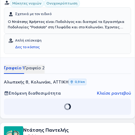
Μύκητες νυχιών
Ονυχοκρύπτωση
Σχετικά με τον ειδικό
Ο
Ντάτσης Χρήστος
είναι Ποδολόγος και διατηρεί τα Εργαστήρια
Ποδολογίας "Podolab" στη Γλυφάδα και στο Κολωνάκι. Έχοντας
ολοκληρώσει τις σπουδές του στην Κολωνία της Γερμανίας,
εργάστηκε στο εργαστήριο ποδολογίας Ι. Ντάτσης στην Αθήνα, που
Απλή επίσκεψη
λειτουργεί ήδη από το 1985. Ως ποδολόγος αντιμετωπίζει παθήσεις
Δες το κόστος
όπως ονυχοκρυπτώσεις, κάλους, μύκητες, μυρηγκιές και
διαχειρίζεται επιπλοκές στο διαβητικό πόδι, πελματιαίες
ψωριάσεις και ανατομικές δυσμορφίες. Τέλος, είναι μέλος του
Σωματείου Ποδολόγων Ελλάδας και της Εταιρείας Μελέτης
Γραφείο 1
Γραφείο 2
Παθήσεων Διαβητικού Ποδιού.
Αλωπεκής 8, Κολωνάκι, ΑΤΤΙΚΗ
0,9 km
Επόμενη διαθεσιμότητα
Κλείσε ραντεβού
Ντάτσης Παντελής