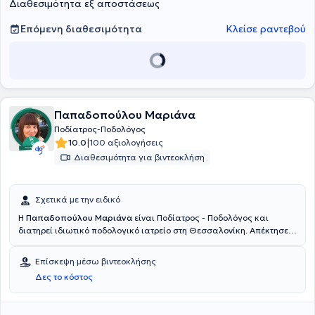
Διαθεσιμότητα εξ αποστάσεως
Επόμενη διαθεσιμότητα
Κλείσε ραντεβού
Παπαδοπούλου Μαριάνα
Ποδίατρος-Ποδολόγος
|
10.0
100 αξιολογήσεις
Διαθεσιμότητα για βιντεοκλήση
Σχετικά με την ειδικό
Η
Παπαδοπούλου Μαριάνα
είναι Ποδίατρος - Ποδολόγος και
διατηρεί ιδιωτικό ποδολογικό ιατρείο στη Θεσσαλονίκη. Απέκτησε
το πτυχίο της Ποδιατρικής «Bachelor of Science Podiatric Medicine»
από το QUEEN MARGARET UNIVERSITY και είναι μεταπτυχιακός
Επίσκεψη μέσω βιντεοκλήσης
φοιτητής στην εμβιομηχανική. Συνεργάστηκε με την χειρουργική
Δες το κόστος
κλινική του Γενικού Νοσοκομείου Κιλκίς. Έχει συμμετάσχει σε
πολυάριθμα συνέδρια και είναι μέλος του Ελληνικού Συλλόγου
Ποδίατρων, του FIP της International Federation of Podiatry και του