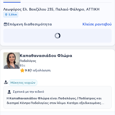
Λεωφόρος Ελ. Βενιζέλου 235, Παλαιό Φάληρο, ΑΤΤΙΚΗ
5,8 km
Επόμενη διαθεσιμότητα
Κλείσε ραντεβού
Καπαθανασιάδου Φλώρα
Ποδολόγος
BSc
|
9.8
1 αξιολόγηση
Μύκητες νυχιών
Σχετικά με την ειδικό
Η
Καπαθανασιάδου Φλώρα
είναι
Ποδολόγος / Ποδίατρος
και
διατηρεί Κέντρο
Ποδολογίας
στον Άλιμο. Κατέχει εξειδικευμένες
σπουδές και διαρκή παρουσία σε συνέδρια.
Είναι μια
επαγγελματίας υγείας αφοσιωμένη στη διάγνωση και θεραπεία