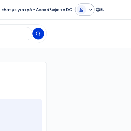
e chat με γιατρό
Ανακάλυψε το DO+
EL