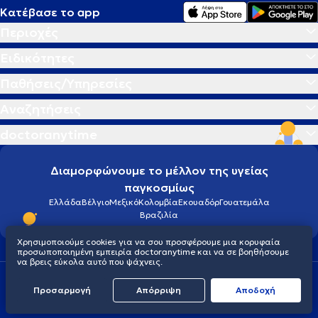
Κατέβασε το app
Περιοχές
Ειδικότητες
Παθήσεις/Υπηρεσίες
Αναζητήσεις
doctoranytime
Διαμορφώνουμε το μέλλον της υγείας
παγκοσμίως
Ελλάδα
Βέλγιο
Μεξικό
Κολομβία
Εκουαδόρ
Γουατεμάλα
Βραζιλία
Χρησιμοποιούμε cookies για να σου προσφέρουμε μια κορυφαία
προσωποποιημένη εμπειρία doctoranytime και να σε βοηθήσουμε
να βρεις εύκολα αυτό που ψάχνεις.
Οροι χρήσης
Cookies
Πολιτική προστασίας προσωπικού απορρήτου
Προσαρμογή
Απόρριψη
Aποδοχή
© 2026 doctoranytime