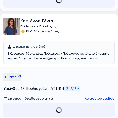
Κυριάκου Τόνια
Ποδίατρος - Ποδολόγος
|
10.0
56 αξιολογήσεις
Σχετικά με την ειδικό
Η
Κυριάκου Τόνια
είναι Ποδίατρος - Ποδολόγος με ιδιωτικό ιατρείο
στη Βουλιαγμένη. Είναι πτυχιούχος Ποδιατρικής του Πανεπιστημίου
του Ηνωμένου Βασιλείου και μέλος του Συλλόγου Ποδιατρικής τόσο
στο Ηνωμένο Βασίλειο όσο και στην Ελλάδα. Έχει εργαστεί σε
διάφορα νοσοκομεία του Εθνικού Συστήματος Υγείας της Αγγλίας
Γραφείο 1
καθώς και σε ιδιωτική κλινική του Λονδίνου (West End). Διαθέτει
εμπειρία και επιδιώκει τη συνεχή επαγγελματική της κατάρτιση
ώστε να μπορεί να παρέχει στους ασθενείς της την καλύτερη
Υακίνθου 17, Βουλιαγμένη, ΑΤΤΙΚΗ
15,4 km
δυνατή φροντίδα και ποιότητα ποδιατρικής θεραπείας.
Επόμενη διαθεσιμότητα
Κλείσε ραντεβού