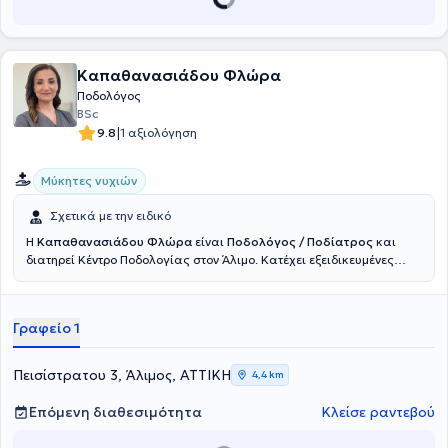
Καπαθανασιάδου Φλώρα
Ποδολόγος
BSc
|
9.8
1 αξιολόγηση
Μύκητες νυχιών
Σχετικά με την ειδικό
Η
Καπαθανασιάδου Φλώρα
είναι
Ποδολόγος / Ποδίατρος
και
διατηρεί Κέντρο
Ποδολογίας
στον Άλιμο. Κατέχει εξειδικευμένες
σπουδές και διαρκή παρουσία σε συνέδρια.
Είναι μια
επαγγελματίας υγείας αφοσιωμένη στη διάγνωση και θεραπεία
παθολογικών καταστάσεων που προσβάλλουν τον άκρο πόδα. Η
Γραφείο 1
έμφαση στα πρωτόκολλα ασφαλείας, η επιμέλεια στον σχεδιασμό
των θεραπειών και η αφοσίωση στην κλινική πράξη σε συνάρτηση
με την πολυετή εμπειρία, συντελούν στο πλήθος επιτυχημένων
Πεισίστρατου 3, Άλιμος, ΑΤΤΙΚΗ
4,4 km
παρεμβάσεων ακόμη και σε ιδιαίτερα απαιτητικά ποδολογικά
περιστατικά. Το σταθερό της όραμα για τη βελτίωση της
Επόμενη διαθεσιμότητα
Κλείσε ραντεβού
κινητικότητας, την αναβάθμιση της καθημερινότητας και της
ποιότητας ζωής παραμένει η ισχυρή δέσμευσή της.