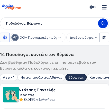
doctoranytime
EL
Ποδολόγος, Βύρωνας
DO+ Προνομιακές τιμές
Διαθεσιμότητα
Υ
14
Ποδολόγοι κοντά στον Βύρωνα
Δεν βρέθηκαν Ποδολόγοι με online ραντεβού στον
Βύρωνα, αλλά σε κοντινές περιοχές.
Αττική
Νότια προάστια Αθήνας
Βύρωνας
Καισαριαν
Ντάτσης Παντελής
Ποδολόγος
|
10.0
152 αξιολογήσεις