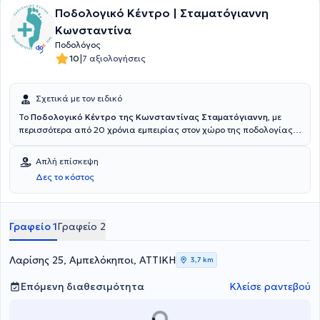
Ποδολογικό Κέντρο | Σταματόγιαννη
Κωνσταντίνα
Ποδολόγος
|
10
7 αξιολογήσεις
Σχετικά με τον ειδικό
Το
Ποδολογικό Κέντρο της Κωνσταντίνας Σταματόγιαννη
, με
περισσότερα από 20 χρόνια εμπειρίας στον χώρο της ποδολογίας,
προσφέρει ολοκληρωμένες λύσεις φροντίδας και αποκατάστασης
των κάτω άκρων. Η κ. Σταματόγιαννη είναι μέλος του Σωματείου
Απλή επίσκεψη
Ποδολόγων Ελλάδος και πλαισιώνεται από εξειδικευμένο και
Δες το κόστος
καταρτισμένο προσωπικό, με στόχο την παροχή υψηλού επιπέδου
υπηρεσιών. Με έμφαση στον σεβασμό προς τον πελάτη, την υγεία
και την άνεση των άκρων, το Ποδολογικό Κέντρο Σταματόγιαννη
αποτελεί σταθερή επιλογή για όσους αναζητούν επαγγελματική και
Γραφείο 1
Γραφείο 2
αξιόπιστη ποδολογική φροντίδα.
Λαρίσης 25, Αμπελόκηποι, ΑΤΤΙΚΗ
3,7 km
Επόμενη διαθεσιμότητα
Κλείσε ραντεβού