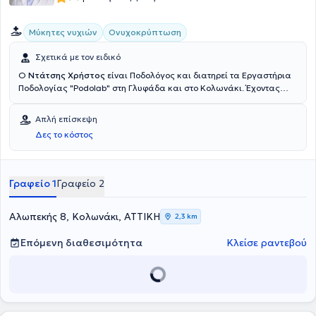
Μύκητες νυχιών
Ονυχοκρύπτωση
Σχετικά με τον ειδικό
Ο
Ντάτσης Χρήστος
είναι Ποδολόγος και διατηρεί τα Εργαστήρια
Ποδολογίας "Podolab" στη Γλυφάδα και στο Κολωνάκι. Έχοντας
ολοκληρώσει τις σπουδές του στην Κολωνία της Γερμανίας,
εργάστηκε στο εργαστήριο ποδολογίας Ι. Ντάτσης στην Αθήνα, που
Απλή επίσκεψη
λειτουργεί ήδη από το 1985. Ως ποδολόγος αντιμετωπίζει παθήσεις
Δες το κόστος
όπως ονυχοκρυπτώσεις, κάλους, μύκητες, μυρηγκιές και
διαχειρίζεται επιπλοκές στο διαβητικό πόδι, πελματιαίες
ψωριάσεις και ανατομικές δυσμορφίες. Τέλος, είναι μέλος του
Σωματείου Ποδολόγων Ελλάδας και της Εταιρείας Μελέτης
Γραφείο 1
Γραφείο 2
Παθήσεων Διαβητικού Ποδιού.
Αλωπεκής 8, Κολωνάκι, ΑΤΤΙΚΗ
2,3 km
Επόμενη διαθεσιμότητα
Κλείσε ραντεβού