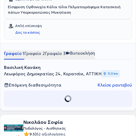
Είσφρυση Ορθονυχία Κάλοι τύλοι Πελματογράφημα Κατασκευή
πάτων Υπερκερατώσεις Μυκητίαση
Απλή επίσκεψη
Δες το κόστος
Βιντεοκλήση
Γραφείο 1
Γραφείο 2
Γραφείο 3
Βασιλική Κανάκη
Λεωφόρος Δημοκρατίας 24, Κερατσίνι, ΑΤΤΙΚΗ
11,3 km
Επόμενη διαθεσιμότητα
Κλείσε ραντεβού
Νικολάου Σοφία
Ποδολόγος - Αισθητικός
|
9.5
62 αξιολογήσεις