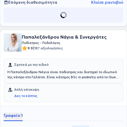
Επόμενη διαθεσιμότητα
Κλείσε ραντεβού
Παπαλεξάνδρου Νάγια & Συνεργάτες
Ποδίατρος - Ποδολόγος
|
9.9
187 αξιολογήσεις
Σχετικά με την ειδικό
Η Παπαλεξάνδρου Νάγια είναι ποδίατρος και διατηρεί το ιδιωτικό
της κέντρο στο Γαλάτσι. Είναι κάτοχος BSc in podiatry από το Queen
Margaret University Edinburgh, ενώ έχει μετεκπαιδευτεί στην
Ελλάδα και το Εξωτερικό στην κατασκευή ναρθήκων σιλικόνης και
Απλή επίσκεψη
στην εμβιομηχανική ανάλυση. Διετέλεσε Επιστημονικός συνεργάτης
Δες το κόστος
Ιατρείου Διαβητικού Ποδιού στο "Αμαλία Φλέμιγκ" ενώ παρέχει
ιδιωτικά υπηρεσίες ανώτατου επιπέδου. Αναφέρονται ενδεικτικά:
Θεραπευτική αξιολόγηση και φροντίδα άκρου πόδα, παθήσεις
ονύχων, θεραπεία μυρμηγκιάς, κάλοι-τύλοι, μυκητιάσεις,
Γραφείο 1
αντιμετώπιση επιπλοκών διαβητικού ποδιού, δυσμορφίες δακτύλων,
ανάλυση βάδισης, παιδοποδιατρική αξιολόγηση, κατασκευή