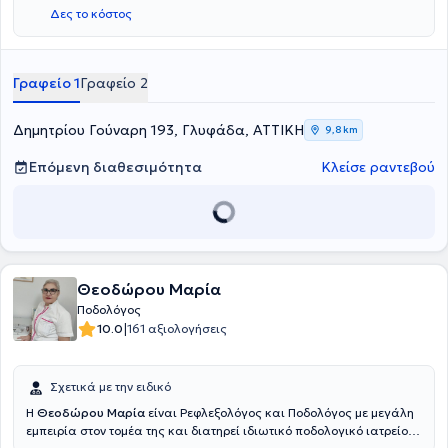
Structural Osteopathy and Soft Chiropractic του Ackermann
Δες το κόστος
College. Διαθέτει κλινική εμπειρία έχοντας εργαστεί ως Ποδολόγος
στο νοσοκομείο "Ευαγγελισμός". Στο κέντρο της αναλαμβάνει
περιστατικά που απαντώνται σε όλο το φάσμα της ποδολογίας,
απευθυνόμενη σε κάθε άνθρωπο ανεξαρτήτου ηλικίας, με σκοπό να
Γραφείο 1
Γραφείο 2
αντιμετωπίσει και να ανακουφίσει από γνωστά προβλήματα των
κάτω άκρων.
Δημητρίου Γούναρη 193, Γλυφάδα, ΑΤΤΙΚΗ
9,8 km
Επόμενη διαθεσιμότητα
Κλείσε ραντεβού
Θεοδώρου Μαρία
Ποδολόγος
|
10.0
161 αξιολογήσεις
Σχετικά με την ειδικό
Η
Θεοδώρου Μαρία
είναι Ρεφλεξολόγος και Ποδολόγος με μεγάλη
εμπειρία στον τομέα της και διατηρεί ιδιωτικό ποδολογικό ιατρείο