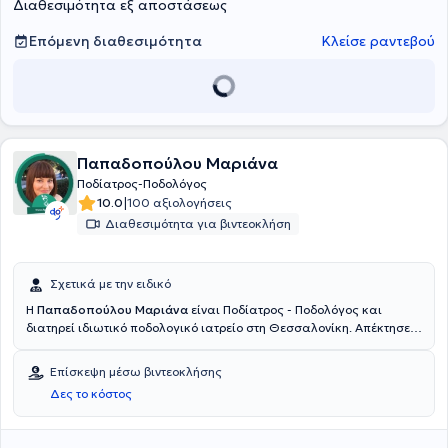
Διαθεσιμότητα εξ αποστάσεως
Επόμενη διαθεσιμότητα
Κλείσε ραντεβού
Παπαδοπούλου Μαριάνα
Ποδίατρος-Ποδολόγος
|
10.0
100 αξιολογήσεις
Διαθεσιμότητα για βιντεοκλήση
Σχετικά με την ειδικό
Η
Παπαδοπούλου Μαριάνα
είναι Ποδίατρος - Ποδολόγος και
διατηρεί ιδιωτικό ποδολογικό ιατρείο στη Θεσσαλονίκη. Απέκτησε
το πτυχίο της Ποδιατρικής «Bachelor of Science Podiatric Medicine»
από το QUEEN MARGARET UNIVERSITY και είναι μεταπτυχιακός
Επίσκεψη μέσω βιντεοκλήσης
φοιτητής στην εμβιομηχανική. Συνεργάστηκε με την χειρουργική
Δες το κόστος
κλινική του Γενικού Νοσοκομείου Κιλκίς. Έχει συμμετάσχει σε
πολυάριθμα συνέδρια και είναι μέλος του Ελληνικού Συλλόγου
Ποδίατρων, του FIP της International Federation of Podiatry και του