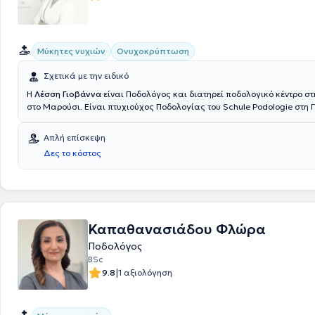
Μύκητες νυχιών
Ονυχοκρύπτωση
Σχετικά με την ειδικό
Η
Λέσση Γιοβάννα
είναι Ποδολόγος και διατηρεί ποδολογικό κέντρο σ
στο Μαρούσι. Είναι πτυχιούχος Ποδολογίας του Schule Podologie στη 
Επίσης, έχει σπουδάσει Φυσικοθεραπεία στο ΙΕΚ ΑΚΜΗ και Χειροπρακ
Structural Osteopathy and Soft Chiropractic του Ackermann College. 
Απλή επίσκεψη
κλινική εμπειρία έχοντας εργαστεί ως Ποδολόγος στο νοσοκομείο "Ευ
Δες το κόστος
Στο κέντρο της αναλαμβάνει περιστατικά που απαντώνται σε όλο το 
ποδολογίας, απευθυνόμενη σε κάθε άνθρωπο ανεξαρτήτου ηλικίας, μ
αντιμετωπίσει και να ανακουφίσει από γνωστά προβλήματα των κάτ
Καπαθανασιάδου Φλώρα
Ποδολόγος
BSc
|
9.8
1 αξιολόγηση