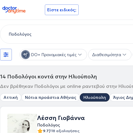
doctoranytime
Είστε ειδικός;
DO+ Προνομιακές τιμές
Διαθεσιμότητα
14
Ποδολόγοι κοντά στην Ηλιούπολη
Δεν βρέθηκαν Ποδολόγοι με online ραντεβού στην Ηλιούπ
Αττική
Νότια προάστια Αθήνας
Ηλιούπολη
Άγιος Δη
Λέσση Γιοβάννα
Ποδολόγος
|
9.7
118 αξιολογήσεις