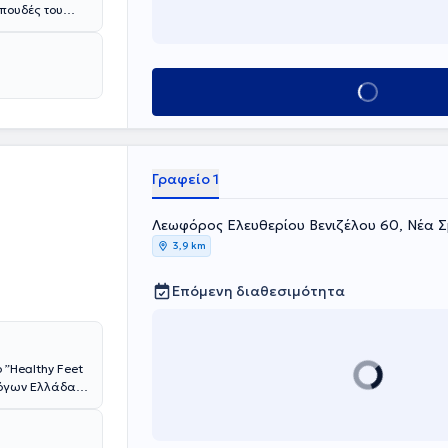
πουδές του
. Ντάτσης στην
 παθήσεις όπως
λοκές στο
λος, είναι
Κλείσε ραντεβού
ς Παθήσεων
Γραφείο 1
Λεωφόρος Ελευθερίου Βενιζέλου 60, Νέα Σ
3,9 km
Επόμενη διαθεσιμότητα
 ”Healthy Feet
λόγων Ελλάδας
λέτης Παθήσεων
αι τεχνικές
τειρωμένα