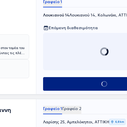
Γραφείο 1
αρακολουθεί
ρίδα Παλμός
Λουκιανού 14
Λουκιανού 14, Κολωνάκι, ΑΤΤ
το περιοδικό
 Ποδιού,
Επόμενη διαθεσιμότητα
ώντας τις πλέον
ων κάτω άκρων
ς υγιεινής.Το
εδώ και
 με την
Κλείσε ραντεβού
ένων
Γραφείο 1
Γραφείο 2
αννη
Λαρίσης 25, Αμπελόκηποι, ΑΤΤΙΚΗ
6,8 km