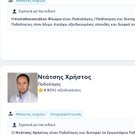
Μύκητες νυχιών
Σχετικά με την ειδικό
Η
Καπαθανασιάδου Φλώρα
είναι
Ποδολόγος / Ποδίατρος
και διατηρ
Ποδολογίας
στον Άλιμο. Κατέχει εξειδικευμένες σπουδές και διαρκή 
συνέδρια.
Είναι μια επαγγελματίας υγείας αφοσιωμένη στη διάγνωση
παθολογικών καταστάσεων που προσβάλλουν τον άκρο πόδα. Η έμφα
πρωτόκολλα ασφαλείας, η επιμέλεια στον σχεδιασμό των θεραπειών 
αφοσίωση στην κλινική πράξη σε συνάρτηση με την πολυετή εμπειρία, 
πλήθος επιτυχημένων παρεμβάσεων ακόμη και σε ιδιαίτερα απαιτητ
περιστατικά. Το σταθερό της όραμα για τη βελτίωση της κινητικότητας,
αναβάθμιση της καθημερινότητας και της ποιότητας ζωής παραμένει 
δέσμευσή της.
Ντάτσης Χρήστος
Ποδολόγος
|
9.9
132 αξιολογήσεις
Μύκητες νυχιών
Ονυχοκρύπτωση
Σχετικά με τον ειδικό
Ο
Ντάτσης Χρήστος
είναι Ποδολόγος και διατηρεί τα Εργαστήρια Πο