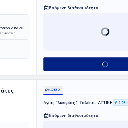
Επόμενη διαθεσιμότητα
σσότερα από 20
ες λύσεις
ίναι μέλος του
και
ρεσιών. Με
κρων, το
υς αναζητούν
Κλείσε ραντεβού
Γραφείο 1
γάτες
Αγίας Γλυκερίας 1, Γαλάτσι, ΑΤΤΙΚΗ
9,0 k
Επόμενη διαθεσιμότητα