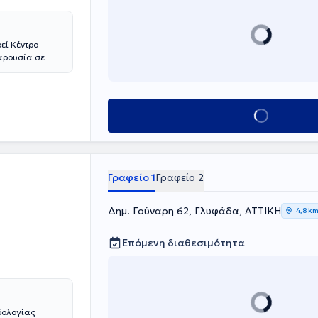
εί Κέντρο
παρουσία σε
 και θεραπεία
ση στα
και η
συντελούν στο
Κλείσε ραντεβού
ικά ποδολογικά
 την
η ισχυρή
Γραφείο 1
Γραφείο 2
Δημ. Γούναρη 62, Γλυφάδα, ΑΤΤΙΚΗ
4,8 k
Επόμενη διαθεσιμότητα
δολογίας