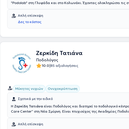
"Podolab" στη Γλυφάδα και στο Κολωνάκι. Έχοντας ολοκληρώσει τις σ
στην Κολωνία της Γερμανίας, εργάστηκε στο εργαστήριο ποδολογίας Ι
Αθήνα, που λειτουργεί ήδη από το 1985. Ως ποδολόγος αντιμετωπίζει
Απλή επίσκεψη
ονυχοκρυπτώσεις, κάλους, μύκητες, μυρηγκιές και διαχειρίζεται επιπ
Δες το κόστος
διαβητικό πόδι, πελματιαίες ψωριάσεις και ανατομικές δυσμορφίες. Τέ
μέλος του Σωματείου Ποδολόγων Ελλάδας και της Εταιρείας Μελέτη
Διαβητικού Ποδιού.
Ζερκίδη Τατιάνα
Ποδολόγος
|
10.0
85 αξιολογήσεις
Μύκητες νυχιών
Ονυχοκρύπτωση
Σχετικά με την ειδικό
Η
Ζερκίδη Τατιάνα
είναι Ποδολόγος και διατηρεί το ποδολογικό κέντρο
Care Center” στη Νέα Σμύρνη. Είναι πτυχιούχος της Ακαδημίας Ποδο
και μέλος του Σωματείου Ποδολόγων Ελλάδας και της Εταιρείας Με
Διαβητικού Ποδιού. Χρησιμοποιώντας τις πλέον σύγχρονες μεθόδους κ
Απλή επίσκεψη
αντιμετωπίζει όλες τις παθήσεις των κάτω άκρων ανώδυνα με αποσ