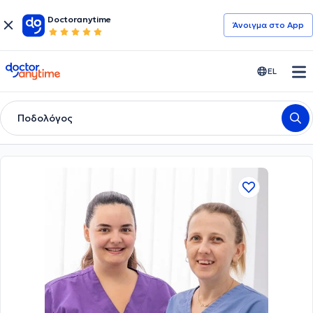
Doctoranytime
Άνοιγμα στο App
doctoranytime
EL
Ποδολόγος