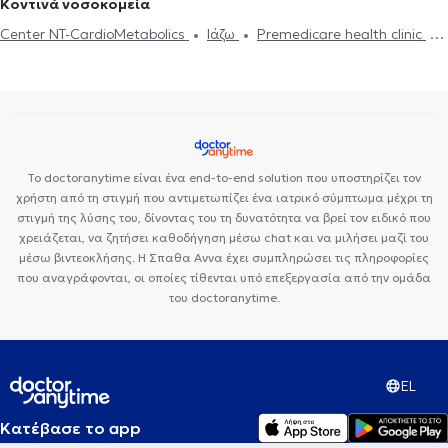
Κοντινά νοσοκομεία
Center NT-CardioMetabolics
Ιάζω
Premedicare health clinic
Premedicare Health Clinic
Bioclab Ιδιωτικά Πολυιατρεία
Το doctoranytime είναι ένα end-to-end solution που υποστηρίζει τον
χρήστη από τη στιγμή που αντιμετωπίζει ένα ιατρικό σύμπτωμα μέχρι τη
στιγμή της λύσης του, δίνοντας του τη δυνατότητα να βρεί τον ειδικό που
χρειάζεται, να ζητήσει καθοδήγηση μέσω chat και να μιλήσει μαζί του
μέσω βιντεοκλήσης. Η Σπαθα Αννα έχει συμπληρώσει τις πληροφορίες
που αναγράφονται, οι οποίες τίθενται υπό επεξεργασία από την ομάδα
του doctoranytime.
EL
Κατέβασε το app