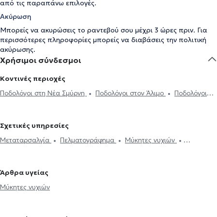
από τις παραπάνω επιλογές.
Ακύρωση
Μπορείς να ακυρώσεις το ραντεβού σου μέχρι 3 ώρες πριν. Για
περισσότερες πληροφορίες μπορείς να διαβάσεις την
πολιτική
ακύρωσης
.
Χρήσιμοι σύνδεσμοι
Κοντινές περιοχές
Ποδολόγοι στη Νέα Σμύρνη
Ποδολόγοι στον Άλιμο
Ποδολόγοι
στην Καλλιθέα
Ποδολόγοι στον Πειραιά
Ποδολόγοι στο
Κολωνάκι
Ποδολόγοι στο Κερατσίνι
Ποδολόγοι στη Γλυφάδα
Σχετικές υπηρεσίες
Ποδολόγοι στους Αμπελόκηπους
Ποδολόγοι στο Γαλάτσι
Μεταταρσαλγία
Πελματογράφημα
Μύκητες νυχιών
Ποδολόγοι στα Άνω Πατήσια
Ποδολόγοι στη Βουλιαγμένη
Ονυχοκρύπτωση
Άρθρα υγείας
Μύκητες νυχιών