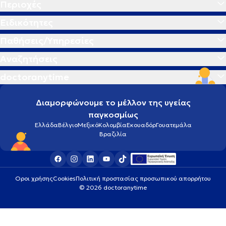
Περιοχές
Ειδικότητες
Παθήσεις/Υπηρεσίες
Αναζητήσεις
doctoranytime
Διαμορφώνουμε το μέλλον της υγείας
παγκοσμίως
Ελλάδα
Βέλγιο
Μεξικό
Κολομβία
Εκουαδόρ
Γουατεμάλα
Βραζιλία
Οροι χρήσης
Cookies
Πολιτική προστασίας προσωπικού απορρήτου
© 2026 doctoranytime