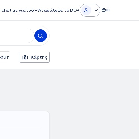
e chat με γιατρό
Ανακάλυψε το DO+
EL
σθετα φίλτρα
Χάρτης
Γλώσσες
Ασφαλιστικές εταιρείες