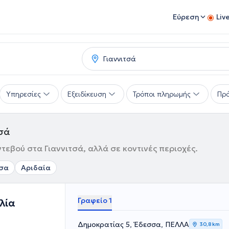
Εύρεση
Liv
Υπηρεσίες
Εξειδίκευση
Τρόποι πληρωμής
Πρό
τσά
τεβού στα Γιαννιτσά, αλλά σε κοντινές περιοχές.
σα
Αριδαία
Γραφείο 1
λία
Δημοκρατίας 5, Έδεσσα, ΠΕΛΛΑ
30,8 km