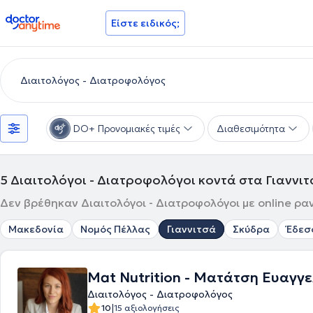
doctoranytime
Είστε ειδικός;
DO+ Προνομιακές τιμές
Διαθεσιμότητα
5
Διαιτολόγοι - Διατροφολόγοι κοντά στα Γιαννι
Δεν βρέθηκαν Διαιτολόγοι - Διατροφολόγοι με online ραν
Μακεδονία
Νομός Πέλλας
Γιαννιτσά
Σκύδρα
Έδεσ
Mat Nutrition - Ματάτση Ευαγγε
Διαιτολόγος - Διατροφολόγος
|
10
15 αξιολογήσεις