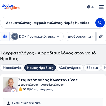
doctoranytime
EL
Δερματολόγος - Αφροδισιολόγος, Νομός Ημαθίας
DO+ Προνομιακές τιμές
Διαθεσιμότητα
Υ
1
Δερματολόγος - Αφροδισιολόγος στον νομό
Ημαθίας
Μακεδονία
Νομός Ημαθίας
Αλεξάνδρεια
Βέροια
Μ
Σταματόπουλος Κωνσταντίνος
Δερματολόγος - Αφροδισιολόγος
|
10.0
65 αξιολογήσεις
Σχετικά με τον ειδικό