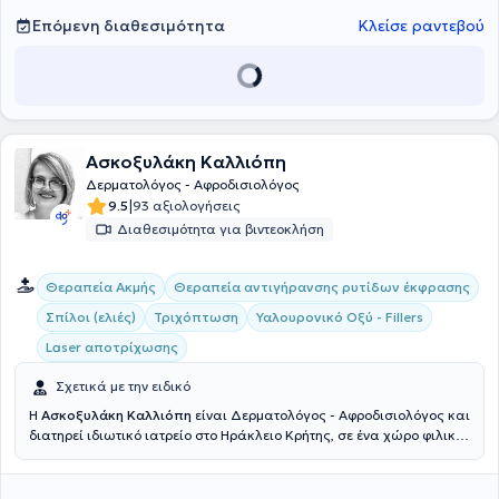
θεραπείες για τους ασθενείς του.
Επόμενη διαθεσιμότητα
Κλείσε ραντεβού
Ασκοξυλάκη Καλλιόπη
Δερματολόγος - Αφροδισιολόγος
|
9.5
93 αξιολογήσεις
Διαθεσιμότητα για βιντεοκλήση
Θεραπεία Ακμής
Θεραπεία αντιγήρανσης ρυτίδων έκφρασης
Σπίλοι (ελιές)
Τριχόπτωση
Υαλουρονικό Οξύ - Fillers
Laser αποτρίχωσης
Σχετικά με την ειδικό
H
Ασκοξυλάκη Καλλιόπη
είναι Δερματολόγος - Αφροδισιολόγος και
διατηρεί ιδιωτικό ιατρείο στο Ηράκλειο Κρήτης, σε ένα χώρο φιλικό
προς τον ασθενή και πλήρως εξοπλισμένο. Η γιατρός ολοκλήρωσε
τις σπουδές της στην Ιατρική Σχολή του Πανεπιστημίου της Σόφιας
και στην συνέχεια ειδικεύθηκε στην Δερματολογία -