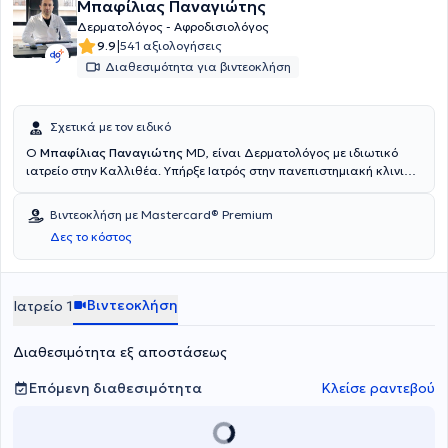
Μπαφίλιας Παναγιώτης
Δερματολόγος - Αφροδισιολόγος
|
9.9
541 αξιολογήσεις
Διαθεσιμότητα για βιντεοκλήση
Σχετικά με τον ειδικό
Ο
Μπαφίλιας Παναγιώτης
MD, είναι Δερματολόγος με ιδιωτικό
ιατρείο στην Καλλιθέα. Υπήρξε Ιατρός στην πανεπιστημιακή κλινική
του Νοσοκομείου “ΑΤΤΙΚΟΝ” και εκπαιδεύτηκε στην
δερματοσκόπηση σπίλων και μελανώματος, καθώς και στην
Βιντεοκλήση με Mastercard® Premium
δερματοχειρουργική. Αποτελεί επιστημονικό συνεργάτη σε ιδιωτικά
Δες το κόστος
πολυϊατρεία και διαγνωστικά κέντρα στην Αθήνα. Διαθέτει
ιδιαίτερη εμπειρία στην αντιμετώπιση τριχόπτωσης, ρυτίδων,
τριχοφυΐας και χαλάρωσης. Διαθέτει laser αποτρίχωσης,
αφαίρεσης σπίλων - όγκων, peeling, μεσοθεραπειών. Τέλος
Βιντεοκλήση
Ιατρείο 1
αποτελεί μέλος επιστημονικών συλλόγων, όπως της Ελληνικής
Δερματολογικής κ Αφροδισιολογικής Εταιρείας αλλά και πολλών
Διαθεσιμότητα εξ αποστάσεως
άλλων.
Επόμενη διαθεσιμότητα
Κλείσε ραντεβού