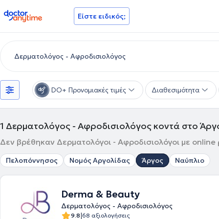
doctoranytime
Είστε ειδικός;
DO+ Προνομιακές τιμές
Διαθεσιμότητα
1
Δερματολόγος - Αφροδισιολόγος κοντά στο Άργ
Δεν βρέθηκαν Δερματολόγοι - Αφροδισιολόγοι με online 
Πελοπόννησος
Νομός Αργολίδας
Άργος
Ναύπλιο
Derma & Beauty
Δερματολόγος - Αφροδισιολόγος
|
9.8
68 αξιολογήσεις