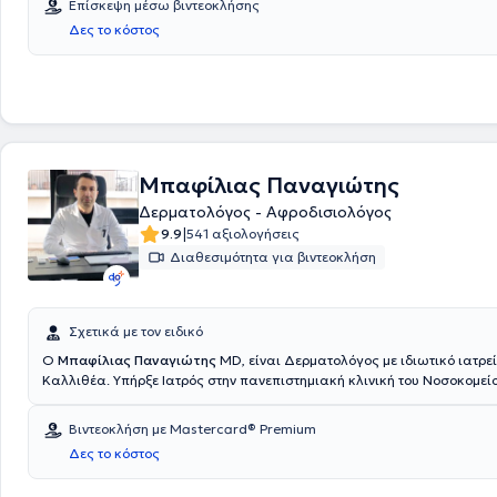
Επίσκεψη μέσω βιντεοκλήσης
Δες το κόστος
Μπαφίλιας Παναγιώτης
Δερματολόγος - Αφροδισιολόγος
|
9.9
541 αξιολογήσεις
Διαθεσιμότητα για βιντεοκλήση
Σχετικά με τον ειδικό
Ο
Μπαφίλιας Παναγιώτης
MD, είναι Δερματολόγος με ιδιωτικό ιατρεί
Καλλιθέα. Υπήρξε Ιατρός στην πανεπιστημιακή κλινική του Νοσοκομε
και εκπαιδεύτηκε στην δερματοσκόπηση σπίλων και μελανώματος, κα
δερματοχειρουργική. Αποτελεί επιστημονικό συνεργάτη σε ιδιωτικά πο
Βιντεοκλήση με Mastercard® Premium
διαγνωστικά κέντρα στην Αθήνα. Διαθέτει ιδιαίτερη εμπειρία στην αν
Δες το κόστος
τριχόπτωσης, ρυτίδων, τριχοφυΐας και χαλάρωσης. Διαθέτει laser α
αφαίρεσης σπίλων - όγκων, peeling, μεσοθεραπειών. Τέλος αποτελεί 