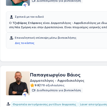
Διαθεσιμότητα για βιντεοκλήση
Σχετικά με τον ειδικό
Ο
Τζοβάρας Στέφανος
είναι Δερματολόγος - Αφροδισιολόγος με ιδιω
στη Νέα Σμύρνη και στην Δραπετσώνα. Είναι πτυχιούχος ιατρικής από
Πανεπιστήμιο της Βιέννης στην Αυστρία και έχει πραγματοποιήσει Δι
Διατριβή στην Πλαστική Χειρουργική στο ίδιο Πανεπιστήμιο. Εκπαιδεύ
Επαναληπτική επίσκεψη μέσω βιντεοκλήσης
τα καλύτερα παγκοσμίως Πανεπιστημιακά Δερματολογικά Τμήματα 
Δες το κόστος
εξειδικεύτηκε στην αφαίρεση καλοήθων και κακοήθων δερματικών β
Δερματοχειρουργικό Τμήμα και στο Τμήμα Πλαστικής και Επανορθωτ
Χειρουργικής του Γενικού Νοσοκομείου Αθηνών "Ο Ευαγγελισμός". Στο 
ιατρείο παρέχονται αρκετές υπηρεσίες κλινικής και αισθητικής δερμα
όπως laser αποτρίχωσης, peeling, θεραπεία ακμής, μεσοθεραπεία, υ
οξύ/Fillers, θεραπεία κονδυλωμάτων, αντιμετώπιση ακμής και πολλές
Παπαγεωργίου Βάιος
Δερματολόγος - Αφροδισιολόγος
|
9.8
178 αξιολογήσεις
Διαθεσιμότητα για βιντεοκλήση
Θεραπεία αντιγήρανσης ρυτίδων έκφρασης
Laser αποτρίχωση