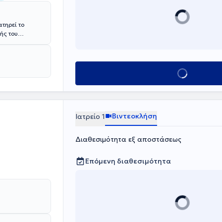
τηρεί το
λής του
ιολογία στις
ός. Ο ιατρός
Υ Νέου Κόσμου
του στην
Κλείσε ραντεβο
γική
Βιντεοκλήση
Ιατρείο 1
Διαθεσιμότητα εξ αποστάσεως
Επόμενη διαθεσιμότητα