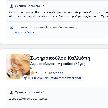
Σχετικά με τον ειδικό
Ο
Παπαγεωργίου Βάιος
είναι Δερματολόγος - Αφροδισιολόγος και δια
ιδιωτικό του ιατρείο στο Κερατσίνι. Είναι πτυχιούχος της Ιατρικής Σχο
Πανεπιστημίου Πατρών ενώ Ειδικεύτηκε στην Δερματολογία - Αφροδισ
Δερματολογικές Κλινικές των Νοσοκομείων Λοιμωδών και Ευαγγελισμ
Επαναληπτική επίσκεψη μέσω βιντεοκλήσης
διετέλεσε επί 17 έτη Δερματολόγος στις Νομαρχιακές Μονάδες ΕΟΠΠ
Δες το κόστος
και Πειραιά ενώ θα ήταν παράλειψη να μην αναφερθεί η εξειδίκευσή 
Αισθητική Δερματολογία τις Εφαρμογές Laser και τη Δερματοχειρουρ
Σωτηροπούλου Καλλιόπη
Δερματολόγος - Αφροδισιολόγος
MD
|
9.9
18 αξιολογήσεις
Διαθεσιμότητα για βιντεοκλήση
Σχετικά με την ειδικό
Δερματολόγος με εμπειρία