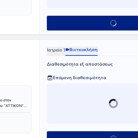
Κλείσε ραντεβο
Βιντεοκλήση
Ιατρείο 1
Διαθεσιμότητα εξ αποστάσεως
Επόμενη διαθεσιμότητα
ο στην
ίου “ΑΤΤΙΚΟΝ”
θώς και στην
λυϊατρεία και
τιμετώπιση
ποτρίχωσης,
μέλος