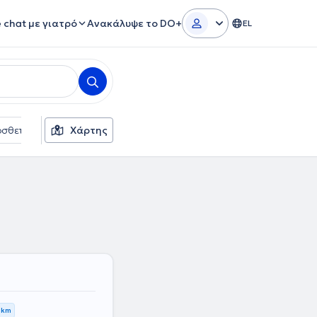
e chat με γιατρό
Ανακάλυψε το DO+
EL
σθετα φίλτρα
Χάρτης
Ασφαλιστικές εταιρείες
Φύλο
 km