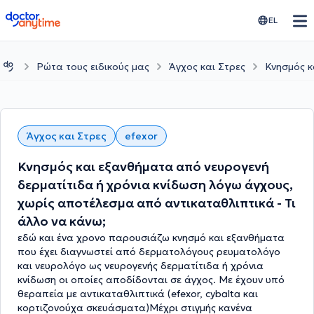
doctoranytime
EL
Ρώτα τους ειδικούς μας
Άγχος και Στρες
Κνησμός κ
Άγχος και Στρες
efexor
Κνησμός και εξανθήματα από νευρογενή
δερματίτιδα ή χρόνια κνίδωση λόγω άγχους,
χωρίς αποτέλεσμα από αντικαταθλιπτικά - Τι
άλλο να κάνω;
εδώ και ένα χρονο παρουσιάζω κνησμό και εξανθήματα
που έχει διαγνωστεί από δερματολόγους ρευματολόγο
και νευρολόγο ως νευρογενής δερματίτιδα ή χρόνια
κνίδωση οι οποίες αποδίδονται σε άγχος. Με έχουν υπό
θεραπεία με αντικαταθλιπτικά (efexor, cybalta και
κορτιζονούχα σκευάσματα)Μέχρι στιγμής κανένα