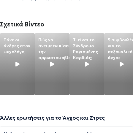
Σχετικά Βίντεο
Πάνε οι
Πώς να
Τι είναι το
5 συμβουλέ
άνδρες στον
αντιμετωπίσεις
Σύνδρομο
για το
ψυχολόγο;
την
Ραγισμένης
σεξουαλικό
αρρωστοφοβία
Καρδιάς;
άγχος
Άλλες ερωτήσεις για το Άγχος και Στρες