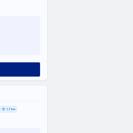
Η
1,7 km