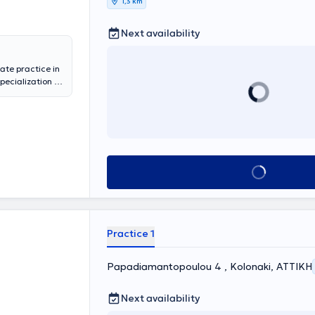
1,3 km
Next availability
ate practice in
pecialization in
oscopic
 on the
 and
nternational
 and has
y Committee of
and
Book appointment
Practice 1
Papadiamantopoulou 4 , Kolonaki, ΑΤΤΙΚΗ
Next availability