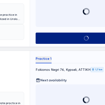
e practice in
ized in Urology
 Hospital of
rator at the
pic Urology,
 of services,
Book appointment
Practice 1
Fokionos Negri 76, Kypseli, ΑΤΤΙΚΗ
1,7 km
Next availability
vate practice in