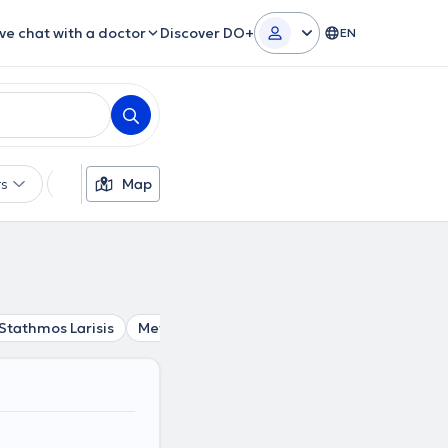
ive chat with a doctor
Discover DO+
EN
rs
Languages
Map
Insurances
Gender
Stathmos Larisis
Metaxourgio
Lycabettus
Psyri
Plati