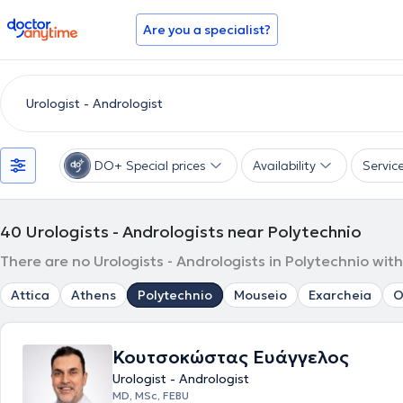
doctoranytime
Are you a specialist?
DO+ Special prices
Availability
Servic
40
Urologists - Andrologists near Polytechnio
There are no Urologists - Andrologists in Polytechnio wit
Attica
Athens
Polytechnio
Mouseio
Exarcheia
O
Κουτσοκώστας Ευάγγελος
Urologist - Andrologist
MD, MSc, FEBU