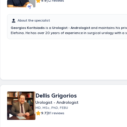
|
9.9
12 reviews
About the specialist
Georgios Koritsiadis
is a
Urologist - Andrologist
and maintains his priv
Elefsina. He has over 20 years of experience in surgical urology with a s
urinary oncology, focusing on minimally invasive techniques and lapar
surgeries. He has an extensive scientific and clinical portfolio centered
management of complex oncological cases, aiming for comprehensive
personalized high-precision care. He has numerous published works in i
journals, actively participates in Greek and international conferences,
received Scientific Awards. He is a member of the Urogenital Oncolog
the Hellenic Urological Association and a member of the endourology 
laparoscopic surgery section of the Hellenic Urological Association.
Dellis Grigorios
Urologist - Andrologist
MD, MSc, PhD, FEBU
|
9.7
81 reviews