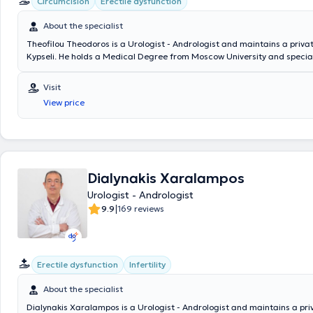
Circumcision
Erectile dysfunction
About the specialist
Theofilou Theodoros is a Urologist - Andrologist and maintains a privat
Kypseli. He holds a Medical Degree from Moscow University and special
at the General Hospital of Heraklion Crete "Venizeleio" and the General
Athens "Hippokration". The physician has served as an external collabo
Visit
"Errikos Dynan" Hospital and specializes in Oncologic Urology, Endosco
View price
Andrology, and Infertility. In his private practice, he offers a wide range
tailored to the individual needs of each patient.
Dialynakis Xaralampos
Urologist - Andrologist
|
9.9
169 reviews
Erectile dysfunction
Infertility
About the specialist
Dialynakis Xaralampos is a Urologist - Andrologist and maintains a pri