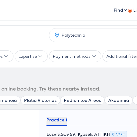
Find
L
es
Expertise
Payment methods
Additional filte
h online booking. Try these nearby instead.
monoia
Platia Victorias
Pedion tou Areos
Akadimia
Practice 1
Ευελπίδων 59, Kypseli, ΑΤΤΙΚΗ
1,2 km