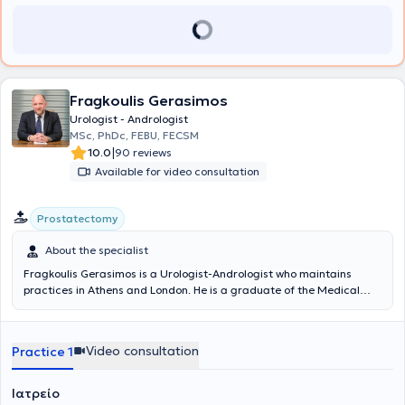
Fragkoulis Gerasimos
Urologist - Andrologist
MSc, PhDc, FEBU, FECSM
|
10.0
90 reviews
Available for video consultation
Prostatectomy
About the specialist
Fragkoulis Gerasimos is a Urologist-Andrologist who maintains
practices in Athens and London. He is a graduate of the Medical
School of the University of Patras and holds a Master's Degree in
Minimally Invasive Surgery, Robotic Surgery and Telesurgery from
the Medical School of the National and Kapodistrian University of
Video consultation
Practice 1
Athens. He is also a PhD candidate at the Medical School of the
University of Athens on the immunobiology of kidney cancer. He
completed his specialization in Urology at the Athens General
Ιατρείο
Hospital "Elpis" and then worked for three years as a Consultant at