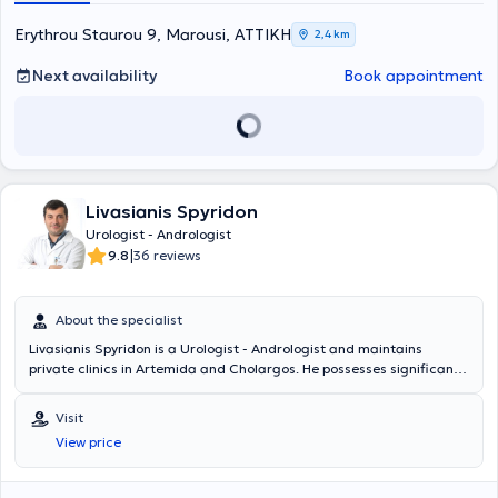
worth noting that he has numerous published papers and
presentations in journals both in Greece and abroad.
Erythrou Staurou 9, Marousi, ΑΤΤΙΚΗ
2,4 km
Next availability
Book appointment
Livasianis Spyridon
Urologist - Andrologist
|
9.8
36 reviews
About the specialist
Livasianis Spyridon is a Urologist - Andrologist and maintains
private clinics in Artemida and Cholargos. He possesses significant
clinical experience and manages urological conditions, endoscopic
urology, robotic surgery, andrology (premature ejaculation, erectile
Visit
dysfunction, surgical penile reconstruction, penile prostheses),
View price
urology (urinary incontinence, testicular diseases, urinary system
tumors, phimosis, urolithiasis, infections, cystoscopy, condylomas,
infertility), among others.