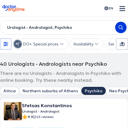
doctoranytime
EN
Urologist - Andrologist, Psychiko
DO+ Special prices
Availability
Services
40
Urologists - Andrologists near Psychiko
There are no Urologists - Andrologists in Psychiko with
online booking. Try these nearby instead.
Attica
Northern suburbs of Athens
Psychiko
Neo Psyc
Sfetsas Konstantinos
Urologist - Andrologist
|
9.9
245 reviews