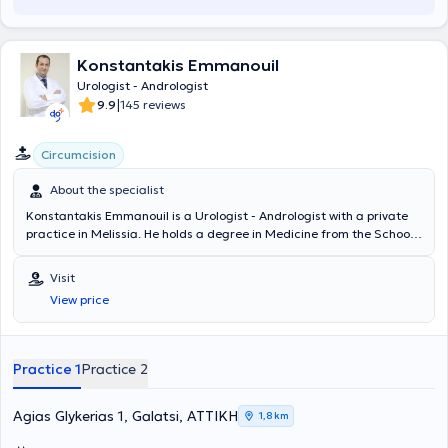
Konstantakis Emmanouil
Urologist - Andrologist
|
9.9
145 reviews
Circumcision
About the specialist
Konstantakis Emmanouil is a Urologist - Andrologist with a private
practice in Melissia. He holds a degree in Medicine from the School
of Health Sciences of Democritus University of Thrace. He
completed his rural medical service in Erythres and subsequently
Visit
chose to specialize in Urology at the General Hospital of Nea Ionia
View price
"Konstantopouleio" - Patision Agia Olga. He then received training in
urinary system ultrasonography at the Athens Anti-Cancer -
Oncology Hospital "Agios Savvas." Finally, the doctor holds the
"European Board of Urology" diploma and has participated in
Practice 1
Practice 2
numerous seminars on urology, aiming at continuous professional
development in his field of specialization.
Agias Glykerias 1, Galatsi, ΑΤΤΙΚΗ
1,8 km