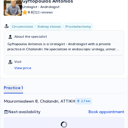
Gyftopoulos Antonios
Urologist - Andrologist
|
9.6
122 reviews
Circumcision
Kidney stones
Prostatectomy
About the specialist
Gyftopoulos Antonios is a Urologist - Andrologist with a private
practice in Chalandri. He specializes in endoscopic urology, urinary
tract lithiasis, and prostate disorders. In his modern clinic, he offers
services such as prostate examination, cystoscopy, ultrasound of
Visit
the kidneys, testicles, and bladder, as well as fertility assessment.
View price
Practice 1
Mauromixalewn 8, Chalandri, ΑΤΤΙΚΗ
2,7 km
Next availability
Book appointment