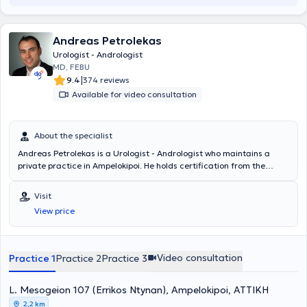
Andreas Petrolekas
Urologist - Andrologist
MD, FEBU
|
9.4
374 reviews
Available for video consultation
About the specialist
Andreas Petrolekas is a Urologist - Andrologist who maintains a
private practice in Ampelokipoi. He holds certification from the
European Board of Urology and is specialized in internationally
recognized clinics and in vitro fertilization centers in Paris, focusing
Visit
on minimally invasive techniques for managing prostate hyperplasia
View price
(prostate vaporization with TURis and laser), malignancies of the
urinary system (laparoscopic treatment of kidney, bladder, and
prostate tumors), lithiasis (flexible ureteroscopy, laser lithotripsy,
extracorporeal shock wave lithotripsy), as well as the diagnosis and
Video consultation
Practice 1
Practice 2
Practice 3
treatment of urinary incontinence. He possesses remarkable
experience, having worked in numerous clinics and hospitals such as
L. Mesogeion 107 (Errikos Ntynan), Ampelokipoi, ΑΤΤΙΚΗ
Errikos Dynan Hospital, the Medical Center Group, Euroclinic Athens,
as well as hospitals in Paris where he completed advanced training
2,2 km