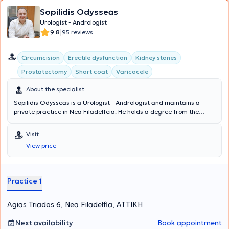
Sopilidis Odysseas
Urologist - Andrologist
|
9.8
95 reviews
Circumcision
Erectile dysfunction
Kidney stones
Prostatectomy
Short coat
Varicocele
About the specialist
Sopilidis Odysseas is a Urologist - Andrologist and maintains a
private practice in Nea Filadelfeia. He holds a degree from the
State Medical School of Almaty, Kazakhstan, specialized in Urology
at the 2nd University Clinic of the General Hospital of Attica
Visit
"Sismanoglio," and completed his postgraduate training in London.
View price
His research interests focus on Laparoscopic Surgery, Endourology,
and Urological Oncology. Finally, the physician is a member of the
Hellenic Urological Association.
Practice 1
Agias Triados 6, Nea Filadelfia, ΑΤΤΙΚΗ
Next availability
Book appointment