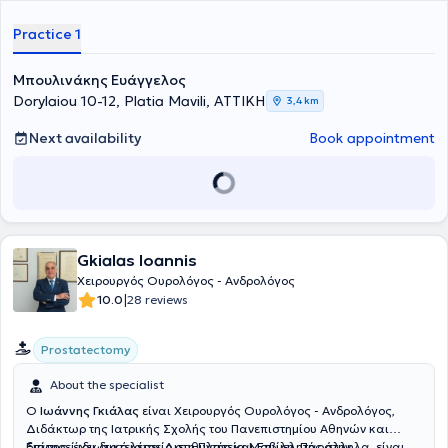
Laser στην Ουρολογία (EAU Guidelines on Lasers in Urology) καθώς
και στις κατευθυντήριες οδηγίες πάνω στη ρομποτική χειρουργική
Practice 1
και στη χειρουργική "μονής οπής" (EAU Guidelines in Robotic and
Single Site Surgery).
Μπουλινάκης Ευάγγελος
Dorylaiou 10-12, Platia Mavili, ΑΤΤΙΚΗ
3,4 km
Next availability
Book appointment
Gkialas Ioannis
Χειρουργός Ουρολόγος - Ανδρολόγος
|
10.0
28 reviews
Prostatectomy
About the specialist
Ο
Ιωάννης Γκιάλας
είναι Χειρουργός Ουρολόγος - Ανδρολόγος,
Διδάκτωρ της Ιατρικής Σχολής του Πανεπιστημίου Αθηνών και
διατηρεί ιδιωτικό ιατρείο στη Πλατεία Μαβίλη. Παράλληλα, είναι
Επίσης, έχει διατελέσει Διευθυντής και Επιμελητής στην