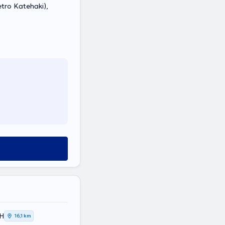
tro Katehaki),
ΚΗ
16,1 km