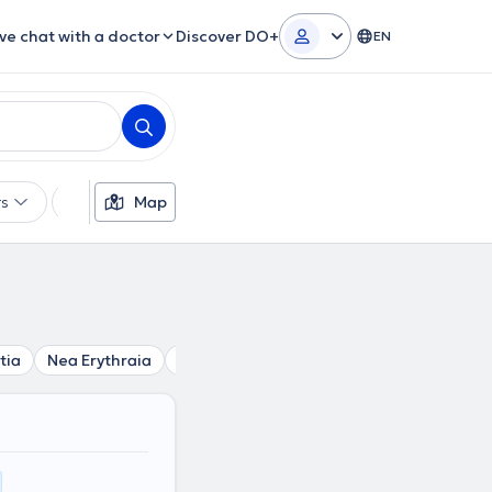
ive chat with a doctor
Discover DO+
EN
rs
Languages
Map
Insurances
Gender
tia
Nea Erythraia
Nea Penteli
Kifisia
Melissia
Pent