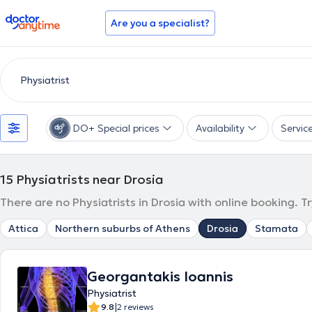
doctoranytime
Are you a specialist?
DO+ Special prices
Availability
Servic
15
Physiatrists near Drosia
There are no Physiatrists in Drosia with online booking. T
Attica
Northern suburbs of Athens
Drosia
Stamata
Georgantakis Ioannis
Physiatrist
|
9.8
2 reviews