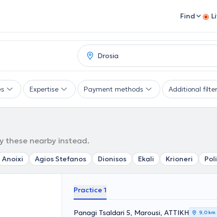
Find
L
es
Expertise
Payment methods
Additional filte
ry these nearby instead.
Anoixi
Agios Stefanos
Dionisos
Ekali
Krioneri
Poli
Practice 1
Panagi Tsaldari 5, Marousi, ΑΤΤΙΚΗ
9,0 km