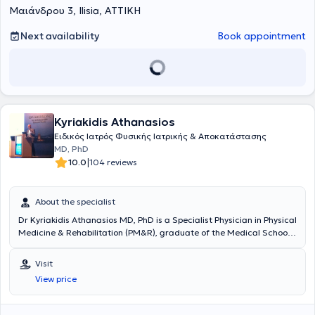
Mαιάνδρου 3, Ilisia, ΑΤΤΙΚΗ
BIOIATRIKI.
Next availability
Book appointment
Kyriakidis Athanasios
Ειδικός Ιατρός Φυσικής Ιατρικής & Αποκατάστασης
MD, PhD
|
10.0
104 reviews
About the specialist
Dr Kyriakidis Athanasios MD, PhD is a Specialist Physician in Physical
Medicine & Rehabilitation (PM&R), graduate of the Medical School
of the National & Kapodistrian University of Athens and an
outstanding PhD graduate of the Medical School of the University
Visit
of Patras. He maintains a private practice in Nea Smyrni. He has
View price
specialized in the United Kingdom in spinal cord and spinal injuries
as well as in sports injury rehabilitation. In his clinic, he manages
musculoskeletal or neuropathic pain with a holistic approach,