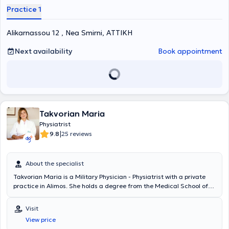
combining medical care with therapeutic exercise guidance based
Practice 1
on scientifically validated evidence.
Alikarnassou 12 , Nea Smirni, ΑΤΤΙΚΗ
Next availability
Book appointment
Takvorian Maria
Physiatrist
|
9.8
25 reviews
About the specialist
Takvorian Maria is a Military Physician - Physiatrist with a private
practice in Alimos. She holds a degree from the Medical School of
Aristotle University of Thessaloniki and is a graduate of the Military
Officers School of Corps. She is the Director of the Physical
Visit
Medicine and Rehabilitation Department at the Central Clinics of
View price
Athens of the Hellenic Police. Additionally, she is the Scientific