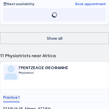
best possible treatment and healing.
Next availability
Book appointment
Show all
11
Physiatrists near Attica
ΓΡΕΝΤΖΕΛΟΣ ΘΕΟΦΑΝΗΣ
Physiatrist
Practice 1
ΕΣΛΙΝ 16-18, Athens, ΑΤΤΙΚΗ