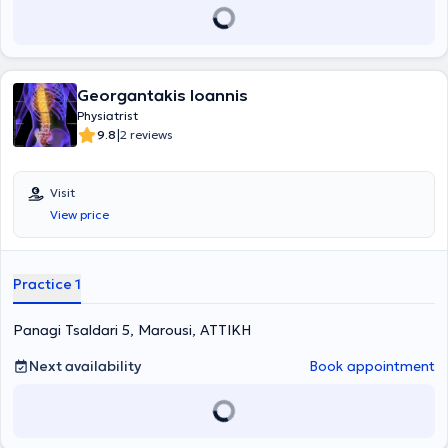
therapeutic protocols always in collaboration with the attending
physician.
Georgantakis Ioannis
Physiatrist
|
9.8
2 reviews
Visit
View price
Practice 1
Panagi Tsaldari 5, Marousi, ΑΤΤΙΚΗ
Next availability
Book appointment