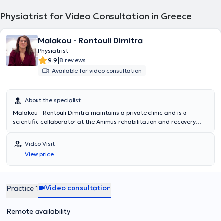
Physiatrist for Video Consultation in Greece
Malakou - Rontouli Dimitra
Physiatrist
|
9.9
8 reviews
Available for video consultation
About the specialist
Malakou - Rontouli Dimitra maintains a private clinic and is a
scientific collaborator at the Animus rehabilitation and recovery
center in Larissa. She specializes in the management of chronic
musculoskeletal pain with perineural injections – Lyftogt PI.T and
Video Visit
regenerative medicine including prolotherapy, mesotherapy, and
View price
medical acupuncture. She is also specialized in pedobarography -
gait analysis and electromyography. She is a physiatrist, Senior
Fellow of the European Board of Physical Medicine and
Rehabilitation, a graduate of the Aristotle University of Thessaloniki
Video consultation
Practice 1
Medical School, with 13 years of experience in rehabilitation and
recovery centers. Her training and specialization were completed in
Remote availability
similar centers in Greece and Europe. Her clinic provides a
personalized rehabilitation program for each patient to ensure the