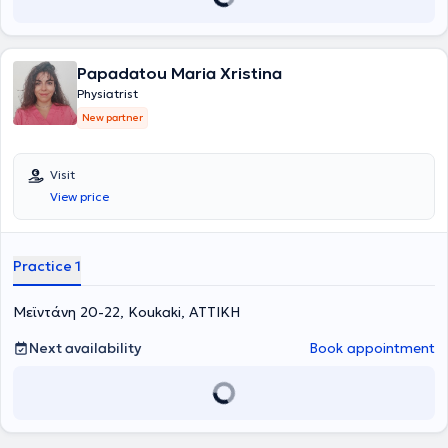
always according to the current indications of the World Health
Organization. Additionally, he performs diagnostic
electromyography examinations. Finally, as part of ongoing
education and training, he has participated in numerous scientific
Papadatou Maria Xristina
conferences in Greece and abroad.
Physiatrist
New partner
Visit
View price
Practice 1
Μεϊντάνη 20-22, Koukaki, ΑΤΤΙΚΗ
Next availability
Book appointment