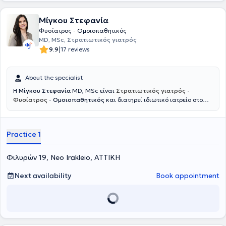
Μίγκου Στεφανία
Φυσίατρος - Ομοιοπαθητικός
MD, MSc, Στρατιωτικός γιατρός
|
9.9
17 reviews
About the specialist
Η
Μίγκου Στεφανία
MD, MSc είναι
Στρατιωτικός γιατρός -
Φυσίατρος
-
Ομοιοπαθητικός
και διατηρεί ιδιωτικό ιατρείο στο
Νέο Ηράκλειο. Ξεκίνησε την εκπαίδευσή της στη Στρατιωτική Σχολή
Αξιωματικών Σωμάτων και στο Αριστοτέλειο Πανεπιστήμιο
Θεσσαλονίκης, όπου απέκτησε το πτυχίο Ιατρικής, ενώ συνέχισε με
Practice 1
μεταπτυχιακές σπουδές στο Εθνικό και Καποδιστριακό
Πανεπιστήμιο Αθηνών με αντικείμενο την αποκατάσταση βλαβών
νωτιαίου μυελού και τη διαχείριση πόνου σπονδυλικής προέλευσης.
Φιλυρών 19, Neo Irakleio, ΑΤΤΙΚΗ
Ειδικεύτηκε ως Φυσίατρος στην Φυσική Ιατρική και Αποκατάσταση
σε μεγάλα νοσοκομεία, όπως το 424 Στρατιωτικό Νοσοκομείο
Next availability
Book appointment
Θεσσαλονίκης και το Γενικό Νοσοκομείο Αττικής ΚΑΤ, ενώ έχει
μετεκπαιδευτεί στην Παιδιατρική Αποκατάσταση και την Πρώιμη
Παρέμβαση στο Γενικό Νοσοκομείο Παίδων Αθηνών Παναγιώτη και
Αγλαΐας Κυριακού. Παράλληλα, έχει εκπαιδευτεί στην ανάλυση
βάδισης και κίνησης μέσω της European Society for Movement