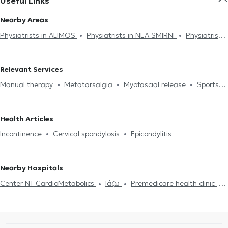
Useful Links
Nearby Areas
Physiatrists in ALIMOS
Physiatrists in NEA SMIRNI
Physiatrists
in ARGYROUPOLI
Physiatrists in ILISIA
Physiatrists in ATHENS
Physiatrists in AMPELOKIPOI
Physiatrists in PERISTERI
Relevant Services
Physiatrists in PATISIA
Physiatrists in AGIA PARASKEVI
Manual therapy
Metatarsalgia
Myofascial release
Sports
Physiatrists in NEO IRAKLEIO
Physiatrists in VRILISSIA
injuries
Tecar Therapy
Κρουστικά κύματα
Acupuncture
Physiatrists in MAROUSI
Pedobarography (foot scan)
Ozone therapy
Clinical pilates
Health Articles
Calcific tendinitis
Cervical spondylosis
PRP stem cells
Incontinence
Cervical spondylosis
Epicondylitis
Epicondylitis
Incontinence
Lumbago
Πόνος στον ώμο
Dystonia
Nearby Hospitals
Center NT-CardioMetabolics
Ιάζω
Premedicare health clinic
Premedicare Medical clinic
Bioclab Medical Center