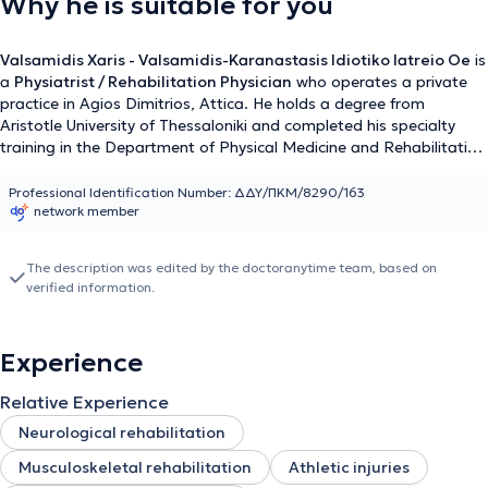
Why he is suitable for you
Valsamidis Xaris - Valsamidis-Karanastasis Idiotiko Iatreio Oe
is
a
Physiatrist / Rehabilitation Physician
who operates a private
practice in Agios Dimitrios, Attica. He holds a degree from
Aristotle University of Thessaloniki and completed his specialty
training in the Department of Physical Medicine and Rehabilitation
at the Asklipieio Hospital of Voula. As an athlete competing at a
championship level in swimming for more than 12 years, he has a
Professional Identification Number: ΔΔΥ/ΠΚΜ/8290/163
network member
profound passion for exercise and the functions of the
musculoskeletal system. His holistic approach to most
rehabilitation issues involves functionality and movement through
The description was edited by the doctoranytime team, based on
exercise, as well as educating patients for a more active lifestyle.
verified information.
He is a certified
Healthcoach
by the American Council on Exercise
(ACE) and has specialized in
Medical Acupuncture
under
Physiatrist-Acupuncturist Miltiadis Karavis,
Exercise Prescription
Experience
(EIM)
, and the
Blood Flow Restriction (BFR) training method.
His
passion for his field drives him to pursue continuous education and
Relative Experience
seek effective methods that help each patient improve their
quality of life through individualized therapeutic plans.
Neurological rehabilitation
Musculoskeletal rehabilitation
Athletic injuries