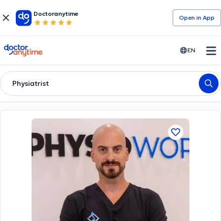
Doctoranytime
Open in Αpp
doctoranytime
EN
Physiatrist