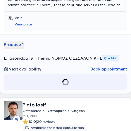
private practice in Thermi, Thessaloniki, and serves as the Head of
the Orthopedic Department at the Medical Diavalkaniko
Thessaloniki. With respect for the patient’s individuality and a
Visit
strong sense of responsibility towards accurate diagnosis,
View price
appropriate therapeutic indications, and effective treatment, he
provides high-quality medical services for comprehensive solutions
to musculoskeletal health problems. The physician sees patients
daily at his clinic by appointment only.
Practice 1
L. Iasonidou 19, Thermi, ΝΟΜΟΣ ΘΕΣΣΑΛΟΝΙΚΗΣ
4,4 km
Next availability
Book appointment
Pinto Iosif
Orthopaedic - Orthopaedic Surgeon
MD, PhD
|
10.0
20 reviews
Available for video consultation