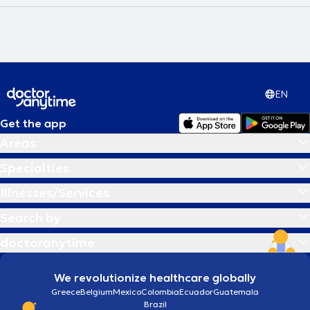
EN
Get the app
Areas
Specialties
Illnesses/Services
Search by
doctoranytime
We revolutionize healthcare globally
Greece
Belgium
Mexico
Colombia
Ecuador
Guatemala
Brazil