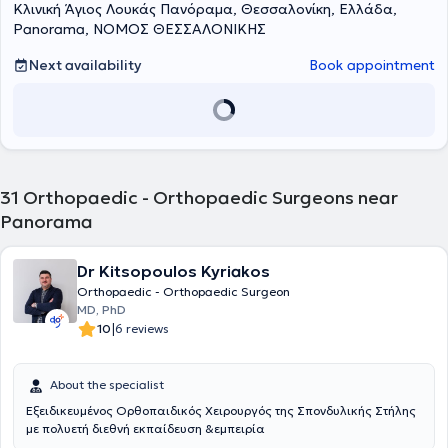
Κλινική Άγιος Λουκάς Πανόραμα, Θεσσαλονίκη, Ελλάδα,
manages cases of Pediatric Trauma, Pediatric Orthopedics, Adult
Orthopedics, as well as Adult Traumatology.
Panorama, ΝΟΜΟΣ ΘΕΣΣΑΛΟΝΙΚΗΣ
Next availability
Book appointment
31
Orthopaedic - Orthopaedic Surgeons near
Panorama
Dr Kitsopoulos Kyriakos
Orthopaedic - Orthopaedic Surgeon
MD, PhD
|
10
6 reviews
About the specialist
Εξειδικευμένος Ορθοπαιδικός Χειρουργός της Σπονδυλικής Στήλης
με πολυετή διεθνή εκπαίδευση &εμπειρία