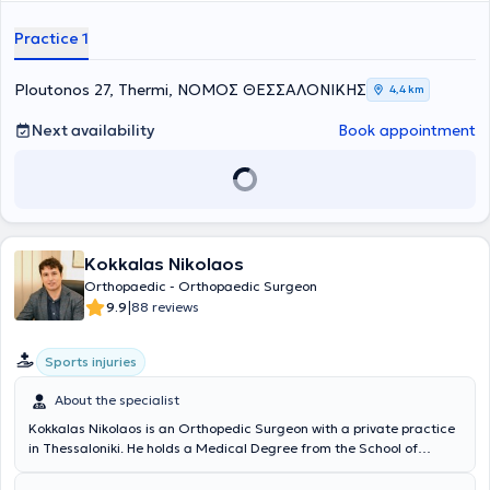
focusing on delivering the best possible care tailored to the
individualized needs of each patient he treats.
Practice 1
Ploutonos 27, Thermi, ΝΟΜΟΣ ΘΕΣΣΑΛΟΝΙΚΗΣ
4,4 km
Next availability
Book appointment
Kokkalas Nikolaos
Orthopaedic - Orthopaedic Surgeon
|
9.9
88 reviews
Sports injuries
About the specialist
Kokkalas Nikolaos is an Orthopedic Surgeon with a private practice
in Thessaloniki. He holds a Medical Degree from the School of
Health Sciences at Aristotle University of Thessaloniki. He also
possesses a Master's Degree from the School of Health Sciences at