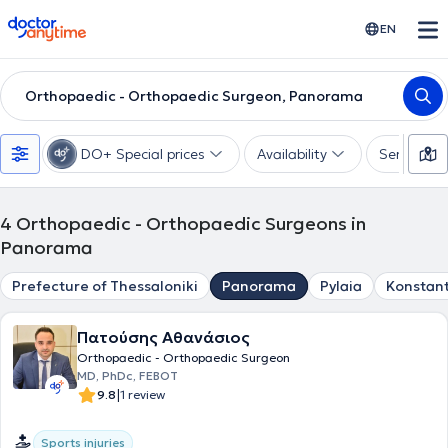
doctoranytime
EN
Orthopaedic - Orthopaedic Surgeon, Panorama
DO+ Special prices
Availability
Services
4
Orthopaedic - Orthopaedic Surgeons in
Panorama
Prefecture of Thessaloniki
Panorama
Pylaia
Konstant
Πατούσης Αθανάσιος
Orthopaedic - Orthopaedic Surgeon
MD, PhDc, FEBOT
|
9.8
1 review
Sports injuries