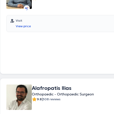
Visit
View price
Alafropatis Ilias
Orthopaedic - Orthopaedic Surgeon
|
9.8
308 reviews