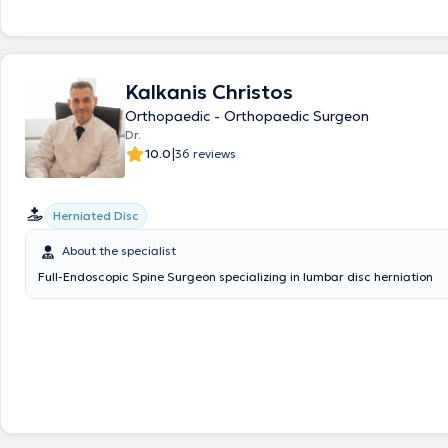
conditions (Fuß Orthopädisches KH Speising, Fusszentrum Wien) as well
arthroscopy (Orthopedic Department and Orthopedic Research Cente
Amsterdam). He holds a Master’s degree (MSc) in "Exercise and Healt
participated as a speaker in international and national orthopedic confer
Kalkanis Christos
objective is to provide high-level, personalized medical services throu
education.
Orthopaedic - Orthopaedic Surgeon
Dr.
|
10.0
36 reviews
Herniated Disc
About the specialist
Full-Endoscopic Spine Surgeon specializing in lumbar disc herniation