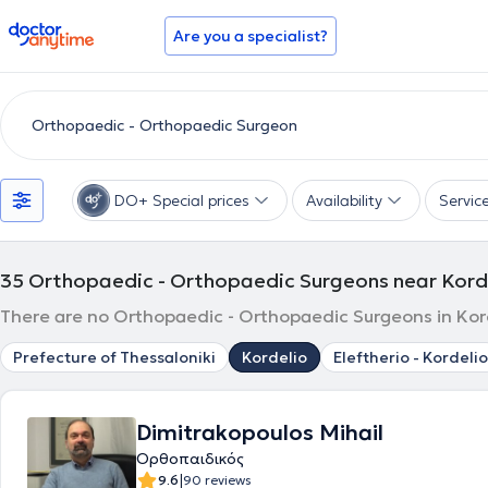
doctoranytime
Are you a specialist?
DO+ Special prices
Availability
Servic
35
Orthopaedic - Orthopaedic Surgeons near Kord
There are no Orthopaedic - Orthopaedic Surgeons in Kord
Prefecture of Thessaloniki
Kordelio
Eleftherio - Kordelio
Dimitrakopoulos Mihail
Ορθοπαιδικός
|
9.6
90 reviews