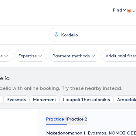
Find
L
es
Expertise
Payment methods
Additional filte
elio
elio with online booking. Try these nearby instead.
Evosmos
Menemeni
Ilioupoli Thessalonikis
Ampeloki
Practice 1
Practice 2
Makedonomahon 1, Evosmos, ΝΟΜΟΣ ΘΕ