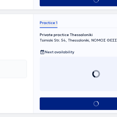
Book appointment
 as in ankle
r, AMC
h" and has
ences. His
Practice 1
gh continuous
Private practice Thessaloniki
Tsimiski Str. 54, Thessaloniki, ΝΟΜΟΣ ΘΕ
Next availability
Book appointment