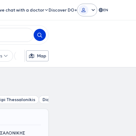
ive chat with a doctor
Discover DO+
EN
rs
Languages
Map
Insurances
Gender
pi Thessalonikis
Diavata
Stavroupoli
Bechtsinar
Xir
ΣΣΑΛΟΝΙΚΗΣ