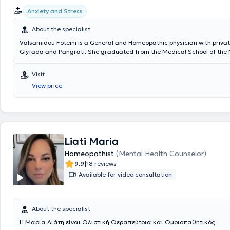
Anxiety and Stress
About the specialist
Valsamidou Foteini is a General and Homeopathic physician with privat
Glyfada and Pangrati. She graduated from the Medical School of the 
Kapodistrian University of Athens and holds a diploma from the Interna
Academy of Homeopathy. She specialized in general medicine at the G
Visit
of Athens "Korgialenio - Benakeio" and at the Markopoulo Health Cente
View price
provides individualized treatment for each case using classical homeop
private practice, she treats conditions such as allergic diseases, const
dysmenorrhea, polycystic ovary syndrome, headaches, menstrual proble
bowel syndrome, and psoriasis.
Liati Maria
Homeopathist
(Mental Health Counselor)
|
9.9
18 reviews
Available for video consultation
About the specialist
Η Μαρία Λιάτη είναι Ολιστική Θεραπεύτρια και Ομοιοπαθητικός.