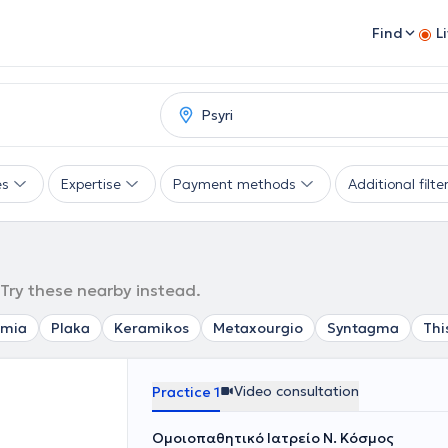
Find
L
es
Expertise
Payment methods
Additional filte
 Try these nearby instead.
imia
Plaka
Keramikos
Metaxourgio
Syntagma
Thi
Video consultation
Practice 1
Ομοιοπαθητικό Ιατρείο Ν. Κόσμος