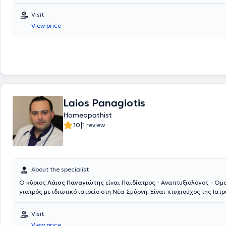
Visit
View price
Laios Panagiotis
Homeopathist
|
10
1 review
About the specialist
Ο κύριος
Λάιος Παναγιώτης
είναι Παιδίατρος - Αναπτυξιολόγος - Ομ
γιατρός με ιδιωτικό ιατρείο στη Νέα Σμύρνη. Είναι πτυχιούχος της Ιατ
του Δημοκριτείου Πανεπιστημίου Θράκης και υπ. Διδάκτωρ της Ιατρικ
Πανεπιστημίου LMU Μονάχου. Κατά την διάρκεια των σπουδών διεξήγε
Visit
πρακτική άσκηση σε μεγάλα νοσοκομεία όπως Karonlinska στην Στοκχ
View price