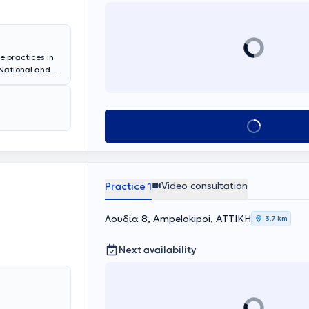
e practices in
National and
tional
eneral Hospital
r. The doctor
athy. In her
Book appointment
ipation,
ms, irritable
Video consultation
Practice 1
Λουδία 8, Ampelokipoi, ΑΤΤΙΚΗ
3,7 km
Next availability