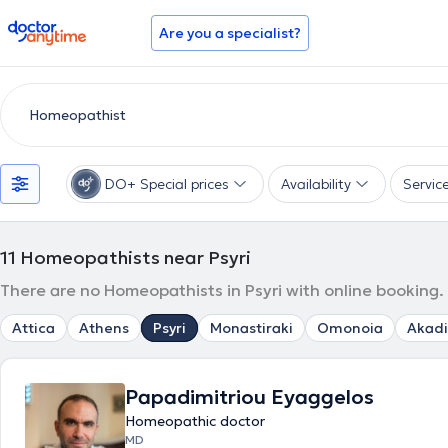
doctoranytime
Are you a specialist?
DO+ Special prices
Availability
Servic
11
Homeopathists near Psyri
There are no Homeopathists in Psyri with online booking.
Attica
Athens
Psyri
Monastiraki
Omonoia
Akad
Papadimitriou Eyaggelos
Homeopathic doctor
MD