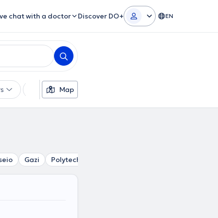
ive chat with a doctor
Discover DO+
EN
rs
Languages
Map
Insurances
Gender
seio
Gazi
Polytechnio
Mouseio
Exarcheia
Stathmos