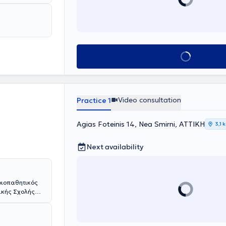
Book appointment
Video consultation
Practice 1
Agias Foteinis 14, Nea Smirni, ΑΤΤΙΚΗ
3,1 
Next availability
οιοπαθητικός
ρικής Σχολής
ής Σχολής του
 με υποτροφίες
όλμη , Meyer