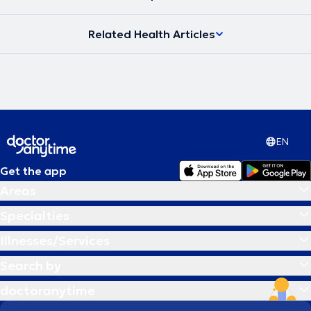
υγείας και να μπορεί να ανταπεξέλθει στις δυσκολίες της ζωής του
προσφέροντας το καλύτερο στους άλλους. Στην εποχή μας, στην
Related Health Articles
ιατρική εντείνεται όλο και περισσότερο η προσπάθεια για
προσωπική προσέγγιση των ασθενών τόσο στη διάγνωση όσο και
στις θεραπευτικές αγωγές. Το κλειδί για την αντιμετώπιση κάθε
προβλήματος δεν βρίσκεται έξω αλλά μέσα στον άνθρωπο.
Σύγχρονη Ομοιοπαθητική, από την Ιπποκρατική παράδοση στην
Ιατρική του μέλλοντος η θεραπεία στα μέτρα του Ανθρώπου.
EN
Get the app
Areas
Specialties
Illnesses/Services
Search by
doctoranytime