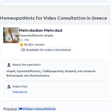
into account each person's unique way of suffering. It is suitable for
patients of all ages, from infancy to the elderly, as well as
individuals in special conditions such as pregnancy, postpartum, or
postoperative states. Homeopathic medicines can assist in
Homeopathists for Video Consultation in Greece
numerous pathological conditions across all body systems, whether
physical or mental illnesses.
Mehrdadian Mehrdad
Ομοιοπαθητικός Ιατρός
Dr., MD
|
10.0
4 reviews
Available for video consultation
About the specialist
Ιατρός Ομοιοπαθητικής, Ορθομοριακής Ιατρικής και Ιατρικού
Βελονισμού στη Θεσσαλονίκη.
Video Visit
View price
Video consultation
Practice 1