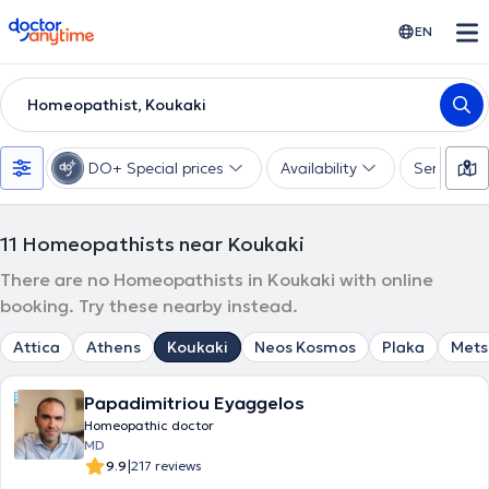
doctoranytime
EN
Homeopathist, Koukaki
DO+ Special prices
Availability
Services
11
Homeopathists near Koukaki
There are no Homeopathists in Koukaki with online
booking. Try these nearby instead.
Attica
Athens
Koukaki
Neos Kosmos
Plaka
Mets
Papadimitriou Eyaggelos
Homeopathic doctor
MD
|
9.9
217 reviews