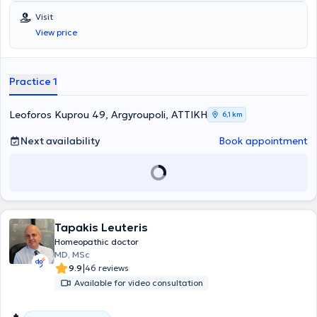
National and Kapodistrian University of Athens. She is a member of
Visit
the World Homeopathic Medical Society, the European Committee
View price
for Homeopathy, and the Athens Dental Association. In her practice,
she provides services aimed at improving quality of life and living
conditions.
Practice 1
Leoforos Kuprou 49, Argyroupoli, ΑΤΤΙΚΗ
6,1 km
Next availability
Book appointment
Tapakis Leuteris
Homeopathic doctor
MD, MSc
|
9.9
46 reviews
Available for video consultation