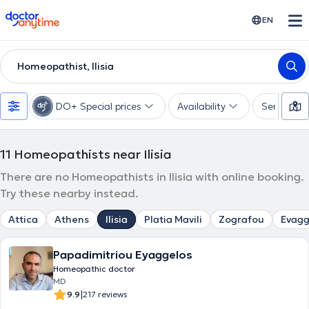
doctoranytime
EN
Homeopathist, Ilisia
DO+ Special prices
Availability
Services
11
Homeopathists near Ilisia
There are no Homeopathists in Ilisia with online booking.
Try these nearby instead.
Attica
Athens
Ilisia
Platia Mavili
Zografou
Evagg
Papadimitriou Eyaggelos
Homeopathic doctor
MD
|
9.9
217 reviews