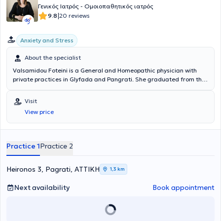
Γενικός Ιατρός - Ομοιοπαθητικός ιατρός
|
9.8
20 reviews
Anxiety and Stress
About the specialist
Valsamidou Foteini is a General and Homeopathic physician with
private practices in Glyfada and Pangrati. She graduated from the
Medical School of the National and Kapodistrian University of
Athens and holds a diploma from the International Academy of
Visit
Homeopathy. She specialized in general medicine at the General
View price
Hospital of Athens "Korgialenio - Benakeio" and at the Markopoulo
Health Center. The doctor provides individualized treatment for
each case using classical homeopathy. In her private practice, she
treats conditions such as allergic diseases, constipation,
Practice 1
Practice 2
dysmenorrhea, polycystic ovary syndrome, headaches, menstrual
problems, irritable bowel syndrome, and psoriasis.
Heironos 3, Pagrati, ΑΤΤΙΚΗ
1,3 km
Next availability
Book appointment