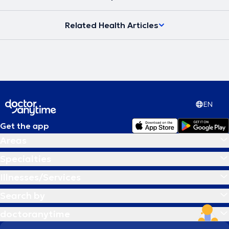
υγείας και να μπορεί να ανταπεξέλθει στις δυσκολίες της ζωής του
προσφέροντας το καλύτερο στους άλλους. Στην εποχή μας, στην
Related Health Articles
ιατρική εντείνεται όλο και περισσότερο η προσπάθεια για
προσωπική προσέγγιση των ασθενών τόσο στη διάγνωση όσο και
στις θεραπευτικές αγωγές. Το κλειδί για την αντιμετώπιση κάθε
προβλήματος δεν βρίσκεται έξω αλλά μέσα στον άνθρωπο.
Σύγχρονη Ομοιοπαθητική, από την Ιπποκρατική παράδοση στην
Ιατρική του μέλλοντος η θεραπεία στα μέτρα του Ανθρώπου.
EN
Get the app
Areas
Specialties
Illnesses/Services
Search by
doctoranytime