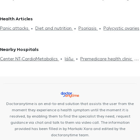
cessation
Depression
Psoriasis
Allergy
Panic attacks
Homeopathists in NEO IRAKLEIO
Polycystic ovaries
Health Articles
Panic attacks
Diet and nutrition
Psoriasis
Polycystic ovaries
Nearby Hospitals
Center NT-CardioMetabolics
Ιάζω
Premedicare health clinic
Premedicare Medical clinic
Bioclab Medical Center
Doctoranytime is an end-to-end solution that assists the user from the
moment they experience a health symptom until the moment it is
resolved, by enabling them to find the specialist they need, request
guidance via chat and talk to them via video call. The information
provided has been filled in by Markaki Xara and edited by the
doctoranytime team.