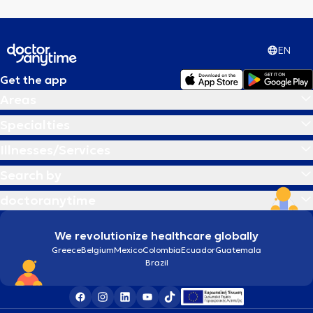
EN
Get the app
Areas
Specialties
Illnesses/Services
Search by
doctoranytime
We revolutionize healthcare globally
Greece
Belgium
Mexico
Colombia
Ecuador
Guatemala
Brazil