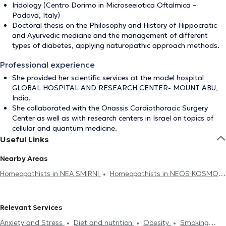
Iridology (Centro Dorimo in Microseeiotica Oftalmica –
Padova, Italy)
Doctoral thesis on the Philosophy and History of Hippocratic
and Ayurvedic medicine and the management of different
types of diabetes, applying naturopathic approach methods.
Professional experience
She provided her scientific services at the model hospital
GLOBAL HOSPITAL AND RESEARCH CENTER- MOUNT ABU,
India.
She collaborated with the Onassis Cardiothoracic Surgery
Center as well as with research centers in Israel on topics of
cellular and quantum medicine.
Useful Links
Nearby Areas
Homeopathists in NEA SMIRNI
Homeopathists in NEOS KOSMOS
Homeopathists in PAGRATI
Homeopathists in ILIOUPOLI
Homeopathists in ARGYROUPOLI
Homeopathists in
Relevant Services
AMPELOKIPOI
Homeopathists in NEO PSYCHIKO
Anxiety and Stress
Diet and nutrition
Obesity
Smoking
Homeopathists in PETROUPOLI
Homeopathists in CHALANDRI