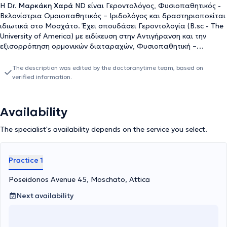
Η Dr.
Μαρκάκη Χαρά
ND είναι Γεροντολόγος, Φυσιοπαθητικός -
Βελονίστρια Ομοιοπαθητικός – Ιριδολόγος και δραστηριοποείται
ιδιωτικά στο Μοσχάτο. Έχει σπουδάσει Γεροντολογία (B.sc - The
University of America) με ειδίκευση στην Αντιγήρανση και την
εξισορρόπηση ορμονικών διαταραχών, Φυσιοπαθητική –
Κυτταρική Ιατρική (Adv. Professional Diploma – Neohippocrates
School) και Ιριδολογία (Centro Dorimo in Microseeiotica Oftalmica
The description was edited by the doctoranytime team, based on
– Padova, Italy). Στο πλαίσιο της Ολιστικής Ιατρικής, εφαρμόζει
verified information.
Βελονισμό, Παραδοσιακή Κινέζικη Ιατρική, Κινέζικη
Βοτανοθεραπεία, Δυτική Βοτανοθεραπεία, Ομοιοπαθητική,
Ορθομοριακή, Ιπποκρατική Ιατρική – Διατροφοπαθητική,
Availability
Αγιουβέρδικη Ιατρική καθώς και Πόσιμη Αρωματοθεραπεία. Την
περίοδο 2004 - 2005, προσέφερε τις επιστημονικές της
The specialist's availability depends on the service you select.
υπηρεσίες, στο πρότυπο νοσοκομείο GLOBAL HOSPITAL AND
RESEARCH CENTER- MOUNT ABU, Ινδία, όπου απέκτησε
σημαντική κλινική εμπειρία και ολοκλήρωσε την διδακτορική της
Practice 1
διατριβή, στην φιλοσοφία και ιστορία της Ιπποκρατικής και
Αγιουβέρδικης ιατρικής και την αντιμετώπιση των διαφορετικών
Poseidonos Avenue 45, Moschato, Attica
τύπων του διαβήτη, με εφαρμογές μεθόδων φυσιοπαθητικής
Next availability
προσέγγισης ενώ αξίζει να αναφερθεί πως βραβεύτηκε ως η
αποδοτικότερη ιατρός φυσιοπαθητικής σε θεραπευτικά
αποτελέσματα. Με την επιστροφή της από την Ινδία,