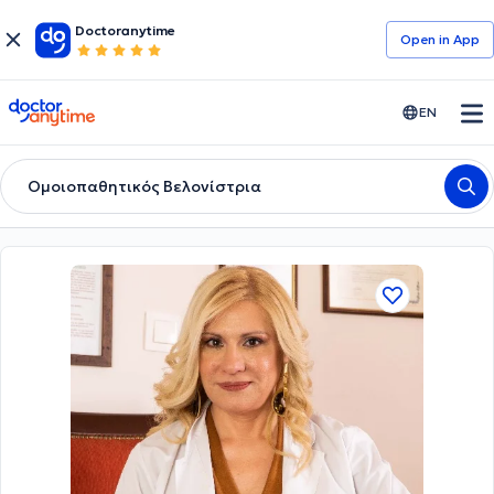
Doctoranytime
Open in Αpp
doctoranytime
EN
Ομοιοπαθητικός Βελονίστρια