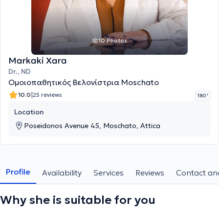
10 Photos
Markaki Xara
Dr., ND
Ομοιοπαθητικός Βελονίστρια Moschato
|
10.0
25 reviews
180 '
Location
Poseidonos Avenue 45, Moschato, Attica
Profile
Availability
Services
Reviews
Contact and
Why she is suitable for you