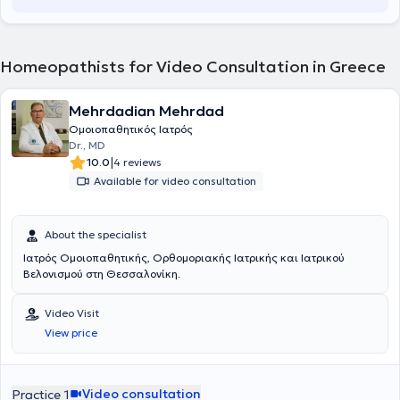
into account each person's unique way of suffering. It is suitable for
patients of all ages, from infancy to the elderly, as well as
individuals in special conditions such as pregnancy, postpartum, or
postoperative states. Homeopathic medicines can assist in
Homeopathists for Video Consultation in Greece
numerous pathological conditions across all body systems, whether
physical or mental illnesses.
Mehrdadian Mehrdad
Ομοιοπαθητικός Ιατρός
Dr., MD
|
10.0
4 reviews
Available for video consultation
About the specialist
Ιατρός Ομοιοπαθητικής, Ορθομοριακής Ιατρικής και Ιατρικού
Βελονισμού στη Θεσσαλονίκη.
Video Visit
View price
Video consultation
Practice 1