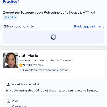
Practice 1
Dermatological Diseases of Athens "Andreas Syngros" of the
National and Kapodistrian University of Athens. Finally, she has
Ζωγράφω Τσιούμα
attended the Classical Homeopathy training program and, following
Iroon Polytehneiou 1, Ilioupoli, ΑΤΤΙΚΗ
examinations, received the corresponding diploma from the Hellenic
4,2 km
Society of Homeopathic Medicine.
Next availability
Book appointment
Liati Maria
Homeopathist
(Mental Health Counselor)
|
9.9
18 reviews
Available for video consultation
About the specialist
Η Μαρία Λιάτη είναι Ολιστική Θεραπεύτρια και Ομοιοπαθητικός.
Visit
View price