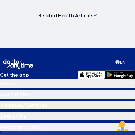
υγείας και να μπορεί να ανταπεξέλθει στις δυσκολίες της ζωής του
προσφέροντας το καλύτερο στους άλλους. Στην εποχή μας, στην
Related Health Articles
ιατρική εντείνεται όλο και περισσότερο η προσπάθεια για
προσωπική προσέγγιση των ασθενών τόσο στη διάγνωση όσο και
στις θεραπευτικές αγωγές. Το κλειδί για την αντιμετώπιση κάθε
προβλήματος δεν βρίσκεται έξω αλλά μέσα στον άνθρωπο.
Σύγχρονη Ομοιοπαθητική, από την Ιπποκρατική παράδοση στην
Ιατρική του μέλλοντος η θεραπεία στα μέτρα του Ανθρώπου.
EN
Get the app
Areas
Specialties
Illnesses/Services
Search by
doctoranytime