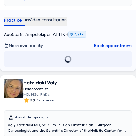
Video consultation
Practice 1
Λουδία 8, Ampelokipoi, ΑΤΤΙΚΗ
6,9 km
Next availability
Book appointment
Hatzidaki Valy
Homeopathist
MD, MSc, PhDc
|
9.9
37 reviews
About the specialist
Valy Xatzidaki MD, MSc, PhDc is an Obstetrician - Surgeon -
Gynecologist and the Scientific Director of the Holistic Center for
Obstetrics - Gynecology - Anti-Aging "ANTHIASIS - heal to bloom."