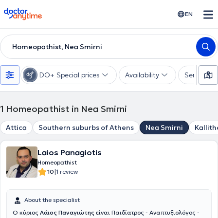
doctoranytime
EN
Homeopathist, Nea Smirni
DO+ Special prices
Availability
Services
1
Homeopathist in Nea Smirni
Attica
Southern suburbs of Athens
Nea Smirni
Kallit
Laios Panagiotis
Homeopathist
|
10
1 review
About the specialist
Ο κύριος
Λάιος Παναγιώτης
είναι Παιδίατρος - Αναπτυξιολόγος -