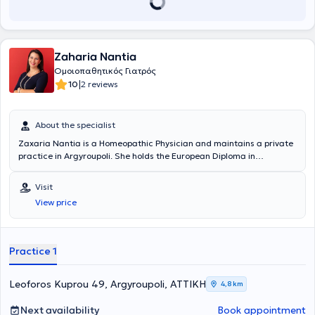
Zaharia Nantia
Ομοιοπαθητικός Γιατρός
|
10
2 reviews
About the specialist
Zaxaria Nantia is a Homeopathic Physician and maintains a private
practice in Argyroupoli. She holds the European Diploma in
Homeopathy and is also a graduate of the Dental School of the
National and Kapodistrian University of Athens. She is a member of
Visit
the World Homeopathic Medical Society, the European Committee
View price
for Homeopathy, and the Athens Dental Association. In her practice,
she provides services aimed at improving quality of life and living
conditions.
Practice 1
Leoforos Kuprou 49, Argyroupoli, ΑΤΤΙΚΗ
4,8 km
Next availability
Book appointment