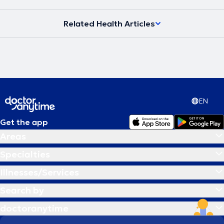
υγείας και να μπορεί να ανταπεξέλθει στις δυσκολίες της ζωής του
προσφέροντας το καλύτερο στους άλλους. Στην εποχή μας, στην
Related Health Articles
ιατρική εντείνεται όλο και περισσότερο η προσπάθεια για
προσωπική προσέγγιση των ασθενών τόσο στη διάγνωση όσο και
στις θεραπευτικές αγωγές. Το κλειδί για την αντιμετώπιση κάθε
προβλήματος δεν βρίσκεται έξω αλλά μέσα στον άνθρωπο.
Σύγχρονη Ομοιοπαθητική, από την Ιπποκρατική παράδοση στην
Ιατρική του μέλλοντος η θεραπεία στα μέτρα του Ανθρώπου.
EN
Get the app
Areas
Specialties
Illnesses/Services
Search by
doctoranytime