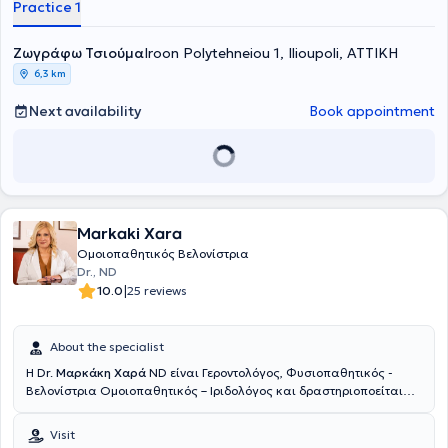
Practice 1
Dermatological Diseases of Athens "Andreas Syngros" of the
National and Kapodistrian University of Athens. Finally, she has
Ζωγράφω Τσιούμα
attended the Classical Homeopathy training program and, following
Iroon Polytehneiou 1, Ilioupoli, ΑΤΤΙΚΗ
examinations, received the corresponding diploma from the Hellenic
6,3 km
Society of Homeopathic Medicine.
Next availability
Book appointment
Markaki Xara
Ομοιοπαθητικός Βελονίστρια
Dr., ND
|
10.0
25 reviews
About the specialist
Η Dr.
Μαρκάκη Χαρά
ND είναι Γεροντολόγος, Φυσιοπαθητικός -
Βελονίστρια Ομοιοπαθητικός – Ιριδολόγος και δραστηριοποείται
ιδιωτικά στο Μοσχάτο. Έχει σπουδάσει Γεροντολογία (B.sc - The
University of America) με ειδίκευση στην Αντιγήρανση και την
Visit
εξισορρόπηση ορμονικών διαταραχών, Φυσιοπαθητική – Κυτταρική