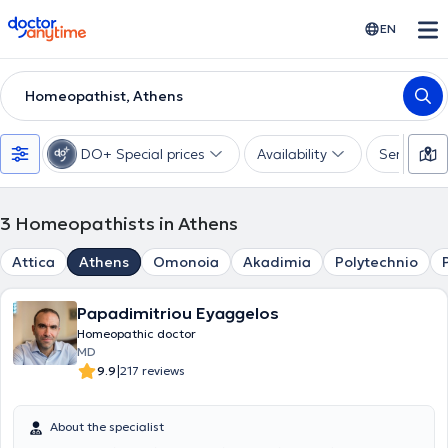
doctoranytime
EN
Homeopathist, Athens
DO+ Special prices
Availability
Services
3
Homeopathists in Athens
Attica
Athens
Omonoia
Akadimia
Polytechnio
Papadimitriou Eyaggelos
Homeopathic doctor
MD
|
9.9
217 reviews
About the specialist