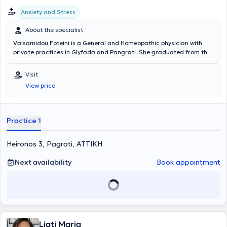
Anxiety and Stress
About the specialist
Valsamidou Foteini is a General and Homeopathic physician with
private practices in Glyfada and Pangrati. She graduated from the
Medical School of the National and Kapodistrian University of
Athens and holds a diploma from the International Academy of
Visit
Homeopathy. She specialized in general medicine at the General
View price
Hospital of Athens "Korgialenio - Benakeio" and at the Markopoulo
Health Center. The doctor provides individualized treatment for
each case using classical homeopathy. In her private practice, she
treats conditions such as allergic diseases, constipation,
Practice 1
dysmenorrhea, polycystic ovary syndrome, headaches, menstrual
problems, irritable bowel syndrome, and psoriasis.
Heironos 3, Pagrati, ΑΤΤΙΚΗ
Next availability
Book appointment
Liati Maria