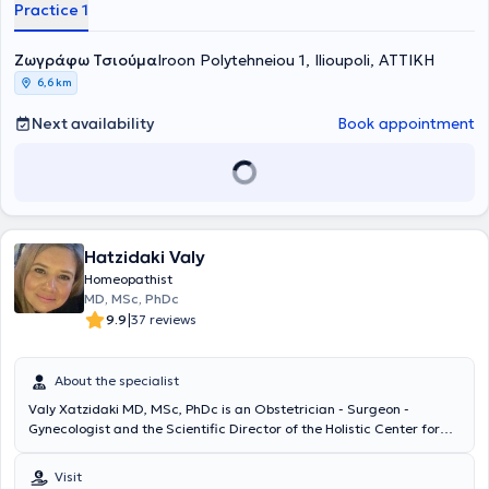
την ολιστική υγεία.
Practice 1
Dermatological Diseases of Athens "Andreas Syngros" of the
National and Kapodistrian University of Athens. Finally, she has
Ζωγράφω Τσιούμα
attended the Classical Homeopathy training program and, following
Iroon Polytehneiou 1, Ilioupoli, ΑΤΤΙΚΗ
examinations, received the corresponding diploma from the Hellenic
6,6 km
Society of Homeopathic Medicine.
Next availability
Book appointment
Hatzidaki Valy
Homeopathist
MD, MSc, PhDc
|
9.9
37 reviews
About the specialist
Valy Xatzidaki MD, MSc, PhDc is an Obstetrician - Surgeon -
Gynecologist and the Scientific Director of the Holistic Center for
Obstetrics - Gynecology - Anti-Aging "ANTHIASIS - heal to bloom."
She is a member of the Homeopathic Academy, a medical,
Visit
scientific, non-profit organization aimed at medical education in