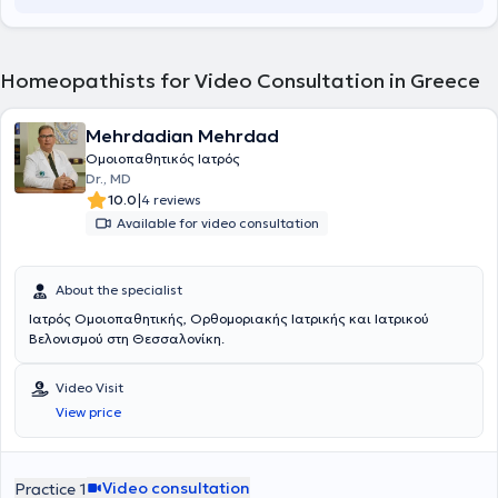
into account each person's unique way of suffering. It is suitable for
patients of all ages, from infancy to the elderly, as well as
individuals in special conditions such as pregnancy, postpartum, or
postoperative states. Homeopathic medicines can assist in
Homeopathists for Video Consultation in Greece
numerous pathological conditions across all body systems, whether
physical or mental illnesses.
Mehrdadian Mehrdad
Ομοιοπαθητικός Ιατρός
Dr., MD
|
10.0
4 reviews
Available for video consultation
About the specialist
Ιατρός Ομοιοπαθητικής, Ορθομοριακής Ιατρικής και Ιατρικού
Βελονισμού στη Θεσσαλονίκη.
Video Visit
View price
Video consultation
Practice 1