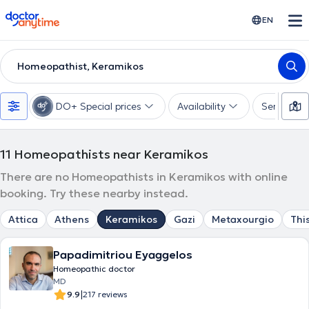
doctoranytime
EN
Homeopathist, Keramikos
DO+ Special prices
Availability
Services
11
Homeopathists near Keramikos
There are no Homeopathists in Keramikos with online
booking. Try these nearby instead.
Attica
Athens
Keramikos
Gazi
Metaxourgio
Thi
Papadimitriou Eyaggelos
Homeopathic doctor
MD
|
9.9
217 reviews