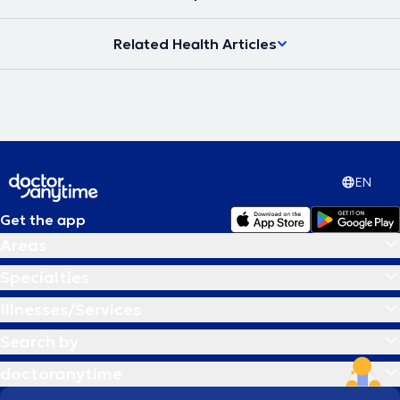
υγείας και να μπορεί να ανταπεξέλθει στις δυσκολίες της ζωής του
προσφέροντας το καλύτερο στους άλλους. Στην εποχή μας, στην
Related Health Articles
ιατρική εντείνεται όλο και περισσότερο η προσπάθεια για
προσωπική προσέγγιση των ασθενών τόσο στη διάγνωση όσο και
στις θεραπευτικές αγωγές. Το κλειδί για την αντιμετώπιση κάθε
προβλήματος δεν βρίσκεται έξω αλλά μέσα στον άνθρωπο.
Σύγχρονη Ομοιοπαθητική, από την Ιπποκρατική παράδοση στην
Ιατρική του μέλλοντος η θεραπεία στα μέτρα του Ανθρώπου.
EN
Get the app
Areas
Specialties
Illnesses/Services
Search by
doctoranytime