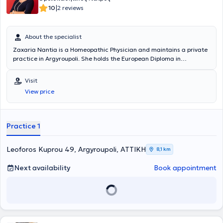
|
10
2 reviews
About the specialist
Zaxaria Nantia is a Homeopathic Physician and maintains a private
practice in Argyroupoli. She holds the European Diploma in
Homeopathy and is also a graduate of the Dental School of the
National and Kapodistrian University of Athens. She is a member of
Visit
the World Homeopathic Medical Society, the European Committee
View price
for Homeopathy, and the Athens Dental Association. In her practice,
she provides services aimed at improving quality of life and living
conditions.
Practice 1
Leoforos Kuprou 49, Argyroupoli, ΑΤΤΙΚΗ
8,1 km
Next availability
Book appointment