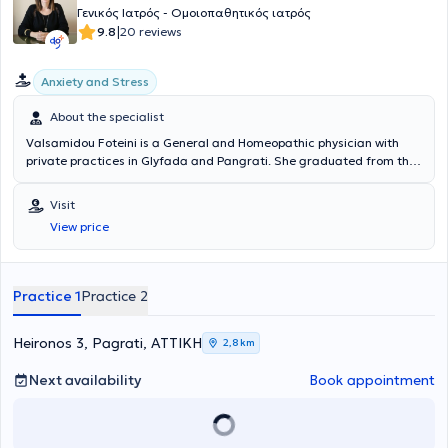
Γενικός Ιατρός - Ομοιοπαθητικός ιατρός
|
9.8
20 reviews
Anxiety and Stress
About the specialist
Valsamidou Foteini is a General and Homeopathic physician with
private practices in Glyfada and Pangrati. She graduated from the
Medical School of the National and Kapodistrian University of
Athens and holds a diploma from the International Academy of
Visit
Homeopathy. She specialized in general medicine at the General
View price
Hospital of Athens "Korgialenio - Benakeio" and at the Markopoulo
Health Center. The doctor provides individualized treatment for
each case using classical homeopathy. In her private practice, she
treats conditions such as allergic diseases, constipation,
Practice 1
Practice 2
dysmenorrhea, polycystic ovary syndrome, headaches, menstrual
problems, irritable bowel syndrome, and psoriasis.
Heironos 3, Pagrati, ΑΤΤΙΚΗ
2,8 km
Next availability
Book appointment