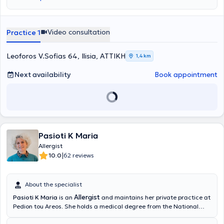
Video consultation
Practice 1
Leoforos V.Sofias 64, Ilisia, ΑΤΤΙΚΗ
1,4 km
Next availability
Book appointment
Pasioti K Maria
Allergist
|
10.0
62 reviews
About the specialist
Allergist
Pasioti K Maria
is an
and maintains her private practice at
Pedion tou Areos. She holds a medical degree from the National
and Kapodistrian University of Athens, is a PhD holder, and served