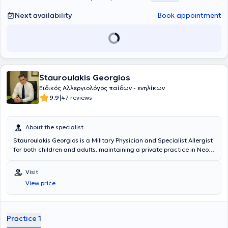
Next availability
Book appointment
Stauroulakis Georgios
Ειδικός Αλλεργιολόγος παίδων - ενηλίκων
|
9.9
47 reviews
About the specialist
Stauroulakis Georgios is a Military Physician and Specialist Allergist
for both children and adults, maintaining a private practice in Neo
Psychiko. He graduated from the Medical School of Aristotle
University of Thessaloniki and the Military Officers School of Corps
Visit
(Military Medicine). He specialized in Allergology at the General
View price
Children’s Hospital of Athens "Panagiotis and Aglaia Kyriakou" and
at the General Hospital of Athens “Laiko,” and received further
training at the Immunology Laboratory of the Academic Medical
Centre University Hospital in Amsterdam, the Netherlands.
Practice 1
Additionally, he holds a diploma from the European Academy of