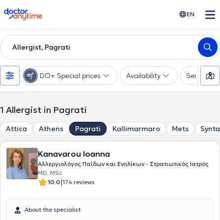
doctoranytime
EN
Allergist, Pagrati
DO+ Special prices
Availability
Services
1
Allergist in Pagrati
Attica
Athens
Pagrati
Kallimarmaro
Mets
Synt
Kanavarou Ioanna
Αλλεργιολόγος Παίδων και Ενηλίκων - Στρατιωτικός Ιατρός
MD, MSc
|
10.0
174 reviews
About the specialist