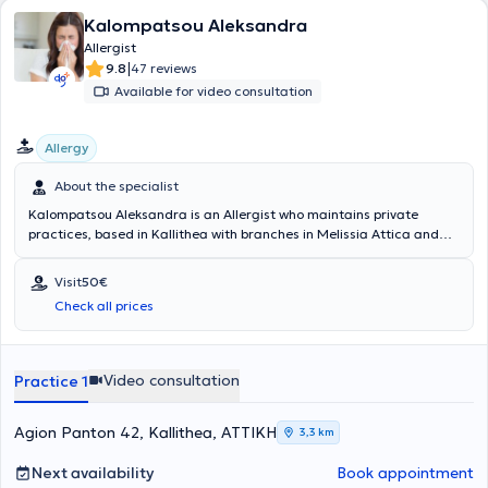
Kalompatsou Aleksandra
Allergist
|
9.8
47 reviews
Available for video consultation
Allergy
About the specialist
Kalompatsou Aleksandra is an Allergist who maintains private
practices, based in Kallithea with branches in Melissia Attica and
Arta (as a visiting physician). She holds a degree from the Medical
School of Aristotle University of Thessaloniki and specialized in
Visit
50€
Allergy at the General Children's Hospital of Athens "Panagiotis &
Check all prices
Aglaia Kyriakou," as well as at the General Hospital of Athens
"Laiko." She has many years of clinical experience and has served as
Head of the Pediatric Allergy Department at Metropolitan Hospital.
Video consultation
Practice 1
Agion Panton 42, Kallithea, ΑΤΤΙΚΗ
3,3 km
Next availability
Book appointment