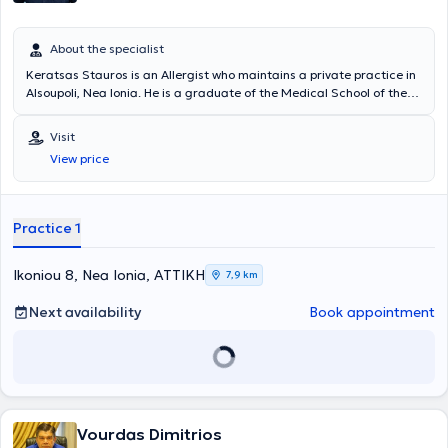
About the specialist
Keratsas Stauros is an Allergist who maintains a private practice in
Alsoupoli, Nea Ionia. He is a graduate of the Medical School of the
National and Kapodistrian University of Athens and completed his
specialty training at the General Hospital of Athens "Laiko".
Visit
Currently, at his private practice, he offers a wide range of
View price
specialized services that fully meet the patients' needs and ensure
their safety. Additionally, since 2012, he has been a Scientific
Collaborator at the Central Clinic of Athens. Finally, the doctor has
participated in Greek and international conferences and is a
Practice 1
member of the Hellenic Allergy Society.
Ikoniou 8, Nea Ionia, ΑΤΤΙΚΗ
7,9 km
Next availability
Book appointment
Vourdas Dimitrios