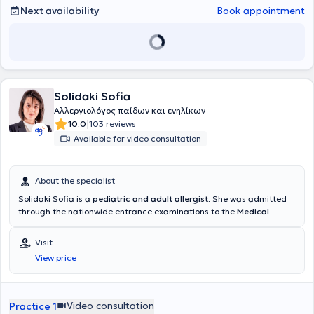
Next availability
Book appointment
Solidaki Sofia
Αλλεργιολόγος παίδων και ενηλίκων
|
10.0
103 reviews
Available for video consultation
About the specialist
Solidaki Sofia is a
pediatric and adult allergist
. She was admitted
through the nationwide entrance examinations to the
Medical
School of the National and Kapodistrian University of Athens
and
specialized at the University General Hospital "
Attikon"
, in the
Visit
Allergology Unit "Dimitrios Kalogeromitros" of the 2nd Clinic of
View price
Dermatology & Venereology
. During her training, she specialized in
pediatric allergology at the Allergology Unit of the General
Children's Hospital
"Panagiotis & Aglaia Kyriakou"
and in
respiratory function testing for the accurate diagnosis and
Video consultation
Practice 1
management of asthma at the
2nd University Pulmonology Clinic of