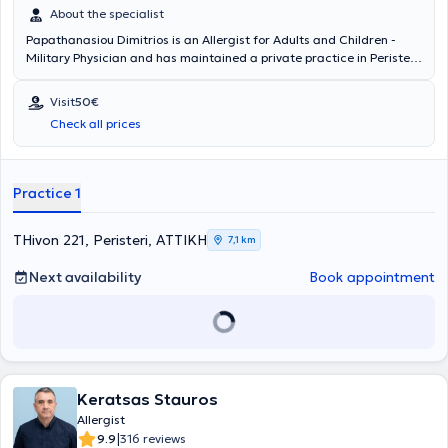
About the specialist
Papathanasiou Dimitrios is an Allergist for Adults and Children -
Military Physician and has maintained a private practice in Peristeri
since 2011. He has specialized in Allergology and is a Diplomate and
Member of the European Academy of Allergy, Asthma & Clinical
Visit
50€
Immunology. Since 2011, he has been a Consultant at the 251st
Check all prices
General Air Force Hospital. In his private practice, he provides a wide
range of services, tailored to the individual needs of each patient.
Practice 1
THivon 221, Peristeri, ΑΤΤΙΚΗ
7,1 km
Next availability
Book appointment
Keratsas Stauros
Allergist
|
9.9
316 reviews