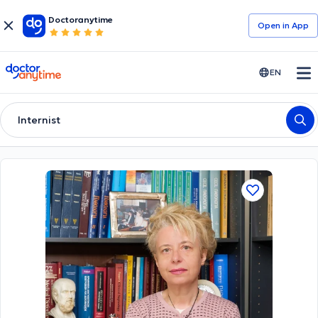
Doctoranytime
Open in Αpp
doctoranytime
EN
Internist