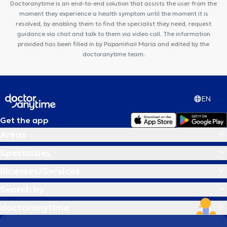
Doctoranytime is an end-to-end solution that assists the user from the
moment they experience a health symptom until the moment it is
resolved, by enabling them to find the specialist they need, request
guidance via chat and talk to them via video call. The information
provided has been filled in by Papamihail Maria and edited by the
doctoranytime team.
EN
Get the app
Areas
Specialties
Illnesses/Services
Search by
doctoranytime