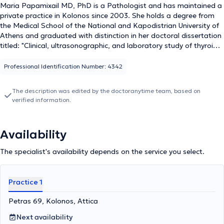
Maria Papamixail MD, PhD is a Pathologist and has maintained a
private practice in Kolonos since 2003. She holds a degree from
the Medical School of the National and Kapodistrian University of
Athens and graduated with distinction in her doctoral dissertation
titled: "Clinical, ultrasonographic, and laboratory study of thyroid
diseases in Greece." Subsequently, she completed her specialty
training in Pathology for two years at the Nursing Foundation of
Professional Identification Number: 4342
the Army Share Fund (NIMTS) and for three years at the Third
University Pathology Clinic of "Sotiria" Hospital. In 2005, she
The description was edited by the doctoranytime team, based on
obtained a General Medicine certificate. Throughout her career,
verified information.
she has participated in numerous medical conferences, with her
presentations published in some of these as well as in the medical
press.
Availability
The specialist's availability depends on the service you select.
Practice 1
Petras 69, Kolonos, Attica
Next availability