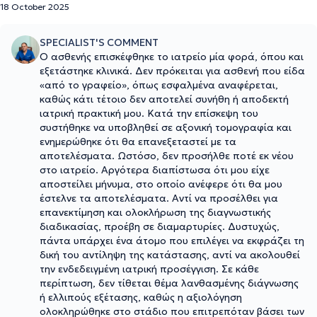
18 October 2025
SPECIALIST'S COMMENT
Ο ασθενής επισκέφθηκε το ιατρείο μία φορά, όπου και
εξετάστηκε κλινικά. Δεν πρόκειται για ασθενή που είδα
«από το γραφείο», όπως εσφαλμένα αναφέρεται,
καθώς κάτι τέτοιο δεν αποτελεί συνήθη ή αποδεκτή
ιατρική πρακτική μου. Κατά την επίσκεψη του
συστήθηκε να υποβληθεί σε αξονική τομογραφία και
ενημερώθηκε ότι θα επανεξεταστεί με τα
αποτελέσματα. Ωστόσο, δεν προσήλθε ποτέ εκ νέου
στο ιατρείο. Αργότερα διαπίστωσα ότι μου είχε
αποστείλει μήνυμα, στο οποίο ανέφερε ότι θα μου
έστελνε τα αποτελέσματα. Αντί να προσέλθει για
επανεκτίμηση και ολοκλήρωση της διαγνωστικής
διαδικασίας, προέβη σε διαμαρτυρίες. Δυστυχώς,
πάντα υπάρχει ένα άτομο που επιλέγει να εκφράζει τη
δική του αντίληψη της κατάστασης, αντί να ακολουθεί
την ενδεδειγμένη ιατρική προσέγγιση. Σε κάθε
περίπτωση, δεν τίθεται θέμα λανθασμένης διάγνωσης
ή ελλιπούς εξέτασης, καθώς η αξιολόγηση
ολοκληρώθηκε στο στάδιο που επιτρεπόταν βάσει των