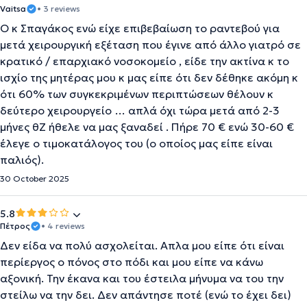
Vaitsa
• 3 reviews
Ο κ Σπαγάκος ενώ είχε επιβεβαίωση το ραντεβού για
μετά χειρουργική εξέταση που έγινε από άλλο γιατρό σε
κρατικό / επαρχιακό νοσοκομείο , είδε την ακτίνα κ το
ισχίο της μητέρας μου κ μας είπε ότι δεν δέθηκε ακόμη κ
ότι 60% των συγκεκριμένων περιπτώσεων θέλουν κ
δεύτερο χειρουργείο … απλά όχι τώρα μετά από 2-3
μήνες θΖ ήθελε να μας ξαναδεί . Πήρε 70 € ενώ 30-60 €
έλεγε ο τιμοκατάλογος του (ο οποίος μας είπε είναι
παλιός).
30 October 2025
5.8
Πέτρος
• 4 reviews
Δεν είδα να πολύ ασχολείται. Απλα μου είπε ότι είναι
περίεργος ο πόνος στο πόδι και μου είπε να κάνω
αξονική. Την έκανα και του έστειλα μήνυμα να του την
στείλω να την δει. Δεν απάντησε ποτέ (ενώ το έχει δει)