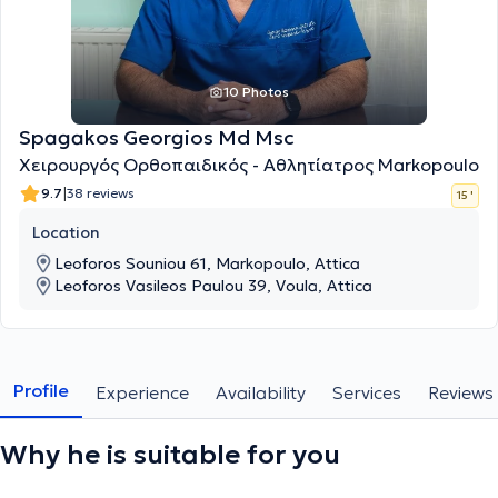
10 Photos
Spagakos Georgios Md Msc
Χειρουργός Ορθοπαιδικός - Αθλητίατρος Markopoulo
|
9.7
38 reviews
15 '
Location
Leoforos Souniou 61, Markopoulo, Attica
Leoforos Vasileos Paulou 39, Voula, Attica
Profile
Experience
Availability
Services
Reviews
Why he is suitable for you