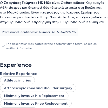
Ο
Σπαγάκος Γεώργιος MD MSc
είναι Ορθοπαιδικός Χειρουργός-
Αθλητίατρος και διατηρεί δύο ιδιωτικά ιατρεία στη Βούλα και
στο Μαρκόπουλο. Είναι πτυχιούχος της Ιατρικής Σχολής του
Πανεπιστημίου Federico II της Νάπολι Ιταλίας και έχει εξειδικευτεί
στην Ορθοπαιδική Χειρουργική στην Έ Ορθοπαιδική Κλινική και
Μονάδα Άκρας Χειρός του Γ.Π.Ν "Ασκληπιείου" Βούλας όπου και
ολοκλήρωσε την ειδικότητά του στην Ορθοπαιδική
Professional Identification Number: Α.Π.5534/22/2/97
Τραυματολογία, τη Μικροχειρουργική και σε Παθήσεις της Άκρας
Χειρός και στη Β' Ορθοπαιδική Κλινική του νοσοκομείου Παίδων
The description was edited by the doctoranytime team, based on
"Π. & Α Κυριακού" στην Ορθοπαιδική Παίδων. Συνέχισε τη
verified information.
μετεκπαίδευση του στη Μασσαλία της Γαλλίας European School
of Marseille και, από το 2007 έως και σήμερα, στη Νέα Υόρκη
ΗΠΑ Hospital for Special Surgery (HSS). Από το 2005 ασχολείται
Experience
με την Αθλητιατρική ως ιατρός ομάδων και αθλητών/τριων.
Εξειδικεύτηκε στο Sports Medicine και στις αθλητικές κακώσεις
Relative Experience
στη Νέα Υόρκη και στη Μασσαλία. Είναι αναγνωρισμένος
Αθλητίατρος (FIMS Team Physician) από την FIMS (International
Athletic injuries
Federation Of Sports Medicine). Είναι εξειδικευμένος στη Βιο-
Arthroscopic knee and shoulder surgery
ορθοπαιδική, μια νέα υποειδικότητα της ορθοπαιδικής, που
σχετίζεται με την αναγέννηση των ιστών με βιολογικούς
Minimally Invasive Hip Replacement
παράγοντες και είναι κάτοχος μεταπτυχιακού τίτλου
Minimally Invasive Knee Replacement
Αναγεννητικής Ιατρικής του Αριστοτέλειου Πανεπιστημίου