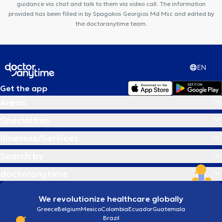
guidance via chat and talk to them via video call. The information
provided has been filled in by Spagakos Georgios Md Msc and edited by
the doctoranytime team.
EN
Get the app
Areas
Specialties
Illnesses/Services
Search by
doctoranytime
We revolutionize healthcare globally
Greece
Belgium
Mexico
Colombia
Ecuador
Guatemala
Brazil