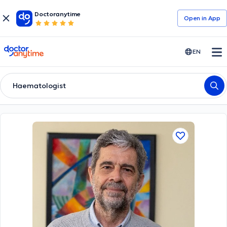
Doctoranytime
Open in Αpp
doctoranytime
EN
Haematologist