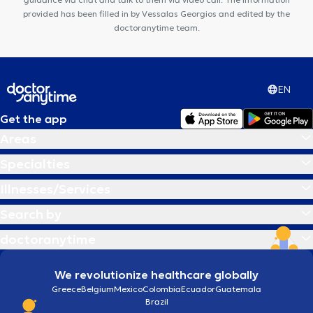
provided has been filled in by Vessalas Georgios and edited by the
doctoranytime team.
EN
Get the app
Areas
Specialties
Illnesses/Services
Search by
doctoranytime
We revolutionize healthcare globally
Greece
Belgium
Mexico
Colombia
Ecuador
Guatemala
Brazil