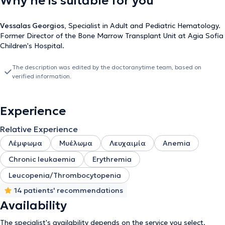
Why he is suitable for you
Vessalas Georgios
, Specialist in Adult and Pediatric Hematology.
Former Director of the Bone Marrow Transplant Unit at Agia Sofia
Children's Hospital.
The description was edited by the doctoranytime team, based on
verified information.
Experience
Relative Experience
Λέμφωμα
Μυέλωμα
Λευχαιμία
Anemia
Chronic leukaemia
Erythremia
Leucopenia/Thrombocytopenia
14 patients' recommendations
Availability
The specialist's availability depends on the service you select.