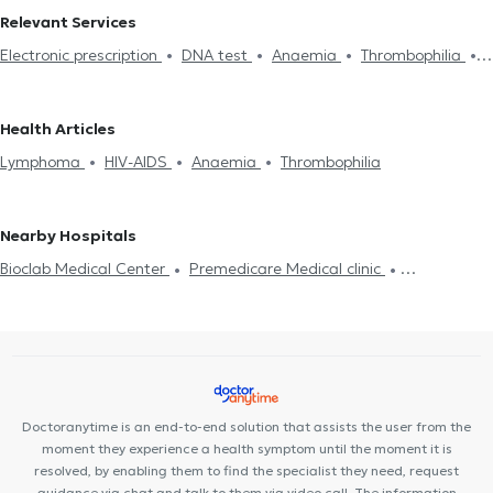
AMPELOKIPOI
Haematologists in ERYTHROS STAVROS
Relevant Services
Haematologists in GIZI
Haematologists in KYPSELI
Electronic prescription
DNA test
Anaemia
Thrombophilia
Haematologists in ILISIA
Haematologists in PEDION TOU AREOS
HIV-AIDS
Lymphoma
Ferritin
Λευχαιμία
Θρόμβωση
Haematologists in PERISTERI
Haematologists in KALLITHEA
Πολλαπλό μυέλωμα
Haematologists in PALAIO FALIRO
Health Articles
Lymphoma
HIV-AIDS
Anaemia
Thrombophilia
Nearby Hospitals
Bioclab Medical Center
Premedicare Medical clinic
Premedicare health clinic
Ιάζω
Center NT-CardioMetabolics
Doctoranytime is an end-to-end solution that assists the user from the
moment they experience a health symptom until the moment it is
resolved, by enabling them to find the specialist they need, request
guidance via chat and talk to them via video call. The information