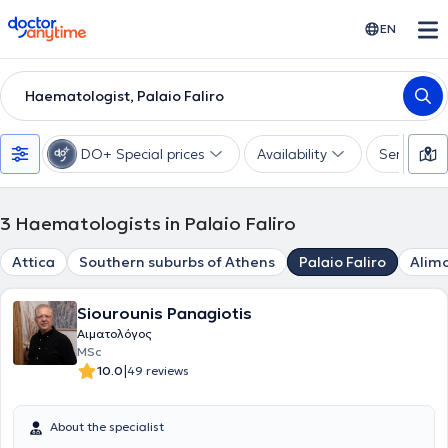
doctoranytime
EN
Haematologist, Palaio Faliro
DO+ Special prices
Availability
Services
3
Haematologists in Palaio Faliro
Attica
Southern suburbs of Athens
Palaio Faliro
Alim
Siourounis Panagiotis
Αιματολόγος
MSc
|
10.0
49 reviews
About the specialist