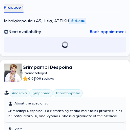
Practice 1
Mihalakopoulou 45, Ilisia, ΑΤΤΙΚΗ
6,9 km
Next availability
Book appointment
Grimpampi Despoina
Haematologist
|
9.9
109 reviews
Anaemia
Lymphoma
Thrombophilia
About the specialist
Grimpampi Despoina is a Hematologist and maintains private clinics
in Spata, Marousi, and Vyronas. She is a graduate of the Medical
School of the National and Kapodistrian University of Athens and
completed her specialization in Hematology at the First
Visit