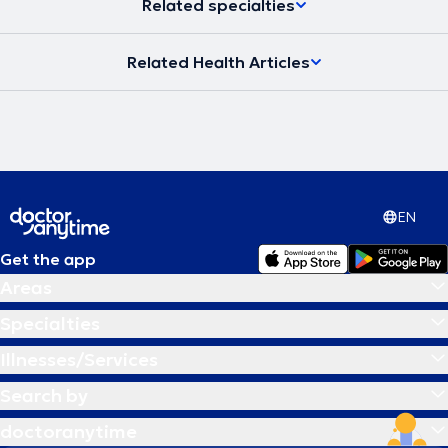
Related specialties
Related Health Articles
EN
Get the app
Areas
Specialties
Illnesses/Services
Search by
doctoranytime