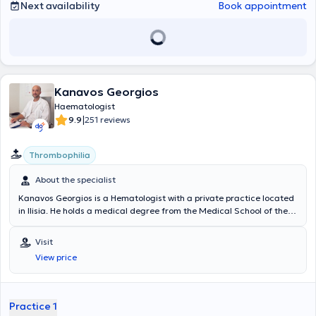
Next availability
Book appointment
Kanavos Georgios
Haematologist
|
9.9
251 reviews
Thrombophilia
About the specialist
Kanavos Georgios is a Hematologist with a private practice located
in Ilisia. He holds a medical degree from the Medical School of the
National and Kapodistrian University of Athens and specializes in
thromboembolic disease, thrombophilia conditions (both hereditary
Visit
and acquired), and hematology in pregnancy. In addition to his
View price
private practice, he serves as the Chief Hematologist of the
Hematology Laboratory and the Coagulation / Blood Transfusion
Department at the Gynecological - Obstetric Clinic "REA". Finally, he
is a member of the Hellenic Hematological Society.
Practice 1