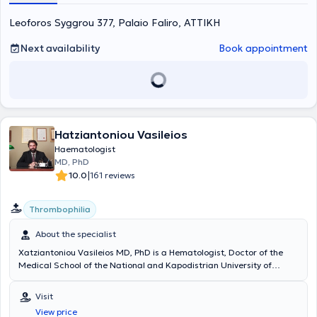
Leoforos Syggrou 377, Palaio Faliro, ΑΤΤΙΚΗ
Next availability
Book appointment
Hatziantoniou Vasileios
Haematologist
MD, PhD
|
10.0
161 reviews
Thrombophilia
About the specialist
Xatziantoniou Vasileios MD, PhD is a Hematologist, Doctor of the
Medical School of the National and Kapodistrian University of
Athens, specialized in the United Kingdom, and welcomes you to a
welcoming and well-equipped clinic in Palaio Faliro for the
Visit
personalized management of your hematological issues. Innovative
View price
hematology services are provided, advanced by Greek standards,