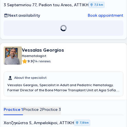
3 Septemvriou 77, Pedion tou Areos, ΑΤΤΙΚΗ
7,5 km
Next availability
Book appointment
Vessalas Georgios
Haematologist
|
9.9
14 reviews
About the specialist
Vessalas Georgios, Specialist in Adult and Pediatric Hematology.
Former Director of the Bone Marrow Transplant Unit at Agia Sofia
Children's Hospital.
Practice 1
Practice 2
Practice 3
Χατζηκώστα 5, Ampelokipoi, ΑΤΤΙΚΗ
7,8 km