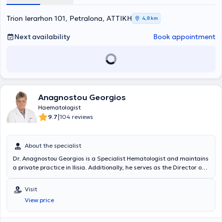
Society as well as the Athens Medical Association. Finally, as part of
her ongoing commitment to staying informed about new scientific
Trion Ierarhon 101, Petralona, ΑΤΤΙΚΗ
4,8 km
developments, she participates in Greek and international
conferences and has published numerous articles in both Greek and
Next availability
Book appointment
international scientific journals.
Anagnostou Georgios
Haematologist
|
9.7
104 reviews
About the specialist
Dr. Anagnostou Georgios is a Specialist Hematologist and maintains
a private practice in Ilisia. Additionally, he serves as the Director of
the Blood Donation Department at "Errikos Dynan" Hospital, located
at 107 Mesogeion Avenue, where he also monitors his patients. He
Visit
provides a wide range of services, tailored to the individual needs of
View price
each patient, addressing each case with consistency and
professionalism.