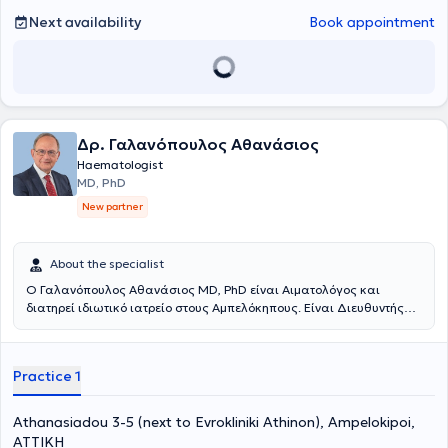
Next availability
Book appointment
Δρ. Γαλανόπουλος Αθανάσιος
Haematologist
MD, PhD
New partner
About the specialist
Ο Γαλανόπουλος Αθανάσιος ΜD, PhD είναι Αιματολόγος και
διατηρεί ιδιωτικό ιατρείο στους Αμπελόκηπους. Είναι Διευθυντής
της Αιματολογικής Κλινικής στην Ευρωκλινική Αθηνών.Τελείωσε την
Ιατρική Σχολή του Πανεπιστημίου Αθηνών και στη συνέχεια
συνέχισε την εξειδίκευσή του στην ειδικότητα της Αιματολογίας στην
Practice 1
Πανεπιστημιακή Παθολογική Κλινική του Λαϊκού Νοσοκομείου και
στην Πανεπιστημιακή Κλινική του Ιπποκρατείου Νοσοκομείου
Αθηνών. Στη συνέχεια εργάσθηκε στο ΕΣΥ, αρχικά, σαν Επιμελητής
Athanasiadou 3-5 (next to Evrokliniki Athinon), Ampelokipoi,
και στη συνέχεια σαν Δ/ντής της Αιματολογικής Κλινικής του ΓΝΑ «
ΑΤΤΙΚΗ