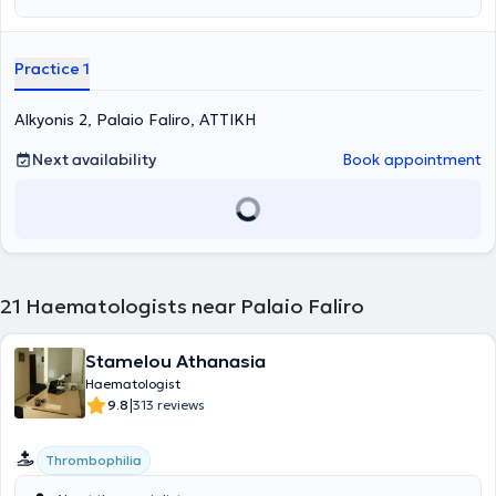
both in the field of thrombophilia/thrombosis and hematology of
pregnancy, as well as in cases of general hematology.
Practice 1
Alkyonis 2, Palaio Faliro, ΑΤΤΙΚΗ
Next availability
Book appointment
21
Haematologists near Palaio Faliro
Stamelou Athanasia
Haematologist
|
9.8
313 reviews
Thrombophilia