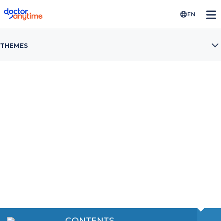
doctoranytime
EN
THEMES
Thrombophilia
Απαλλάξου από τον πόνο και τα μουδιάσματα στα
χέρια
CONTENTS