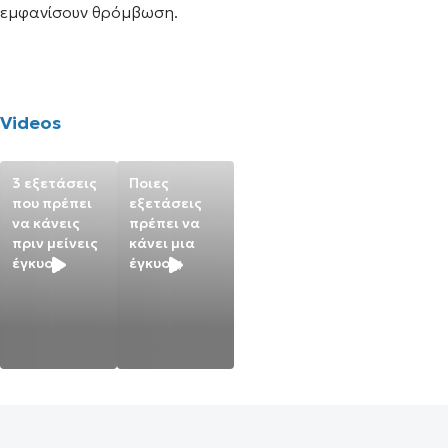
εμφανίσουν θρόμβωση.
Videos
3 εξετάσεις
Ποιες
που πρέπει
εξετάσεις
να κάνεις
πρέπει να
πριν μείνεις
κάνει μια
έγκυος
έγκυος;