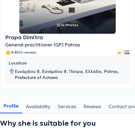
14 Photos
Prapa Dimitra
General practitioner (GP) Patras
|
9.9
59 reviews
15 '
Location
Ευνάρδου 8, Εϋνάρδου 8, Πάτρα, Ελλάδα, Patras,
Prefecture of Achaea
Profile
Availability
Services
Reviews
Contact and
Why she is suitable for you