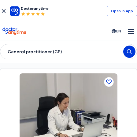
Doctoranytime
Open in Αpp
doctoranytime
EN
General practitioner (GP)