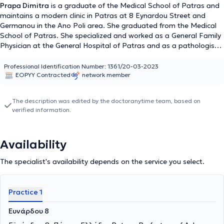
Prapa Dimitra
is a graduate of the Medical School of Patras and
maintains a modern clinic in Patras at 8 Eynardou Street and
Germanou in the Ano Poli area. She graduated from the Medical
School of Patras. She specialized and worked as a General Family
Physician at the General Hospital of Patras and as a pathologist
at the General Hospital of Corfu. She also holds a postgraduate
diploma in Health Unit Management. She has successfully
Professional Identification Number: 1361/20-03-2023
EOPYY Contracted
network member
attended seminars on Advanced Trauma Life Support (ATLS),
Advanced Cardiac Life Support (ACLS), and Prehospital Trauma
Life Support (PHTLS), which concern emergency prehospital and
The description was edited by the doctoranytime team, based on
hospital management of urgent cases. Since 2022 to the present,
verified information.
she has been undergoing further training in Emergency Prehospital
Medicine.
Availability
The specialist's availability depends on the service you select.
Practice 1
Ευνάρδου 8