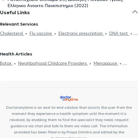
Ελληνικο Ανοικτο Πανεπιστημιο (2022)
Useful Links
Relevant Services
Cholesterol
Flu vaccine
Electronic prescription
DNA test
Strep test
Flu test
Medical certificates
Πιστοποιητικά
υγείας για εργασία
Neighborhood Childcare Providers
Driving
Health Articles
License
Κάρτα υγείας αθλητή
Ferritin
Acupuncture
HIV-
Botox
Neighborhood Childcare Providers
Menopause
AIDS
Diabetes
Smoking cessation
Ευερέθιστο έντερο
Hyaluronic Acid - Fillers
Diet and nutrition
Diabetes
HIV-AIDS
Measles
Viral infection Flu Common Cold
Family doctor
Cholesterol
Viral infection Flu Common Cold
Flu vaccine
Measles
Psoriasis
Doctoranytime is an end-to-end solution that assists the user from the
moment they experience a health symptom until the moment it is
resolved, by enabling them to find the specialist they need, request
guidance via chat and talk to them via video call. The information
provided has been filled in by Prapa Dimitra and edited by the