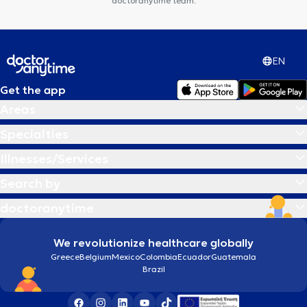
doctoranytime team.
EN
Get the app
Areas
Specialties
Illnesses/Services
Search by
doctoranytime
We revolutionize healthcare globally
Greece
Belgium
Mexico
Colombia
Ecuador
Guatemala
Brazil