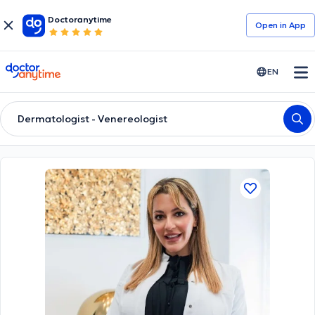
Doctoranytime
Open in Αpp
doctoranytime
EN
Dermatologist - Venereologist