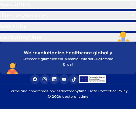
Specialties
Illnesses/Services
Search by
doctoranytime
We revolutionize healthcare globally
Greece
Belgium
Mexico
Colombia
Ecuador
Guatemala
Brazil
Terms and conditions
Cookies
doctoranytime: Data Protection Policy
© 2026 doctoranytime