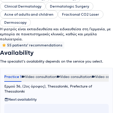
καλοήθων βλαβών και κακοήθων βλαβών του δέρματος,
εφαρμογές Laser, καθώς και θεραπείες αισθητικής
Clinical Dermatology
Dermatologic Surgery
δερματολογίας. Κατά τη διάρκεια της 11 ετούς παραμονής στο
Acne of adults and children
Fractional CO2 Laser
εξωτερικό είχε συμμετοχή σε πολυάριθμα συνέδρια και σεμινάρια
της κλασικής, καθώς και αισθητικής δερματολογίας. Η γιατρός
Dermoscopy
συμμετέχει σε συνέδρια στη Γερμανία, στην Ελλάδα, καθώς και
Η γιατρός είναι εκπαιδευθείσα και ειδικευθείσα στη Γερμανία, με
στην Ευρώπη, παραμένοντας πάντα στην κορυφή των εξελίξεων
εμπειρία σε πανεπιστημιακές κλινικές, καθώς και μεγάλα
στην Δερματολογία.
πολυϊατρεία.
55 patients' recommendations
Availability
The specialist's availability depends on the service you select.
Practice 1
Video consultation
Video consultation
Video cons
Ερμού 36, (2ος όροφος), Thessaloniki, Prefecture of
Thessaloniki
Next availability