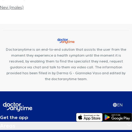
removal
Eczema
Psoriasis
Cryolipolysis
Blepharoplasty
Nevi (moles)
Papillomas
Cellulite
Facial peeling
Herpes
Doctoranytime is an end-to-end solution that assists the user from the
moment they experience a health symptom until the moment it is
resolved, by enabling them to find the specialist they need, request
guidance via chat and talk to them via video call. The information
provided has been filled in by Derma G - Giannaka Vaso and edited by
the doctoranytime team.
EN
Get the app
Areas