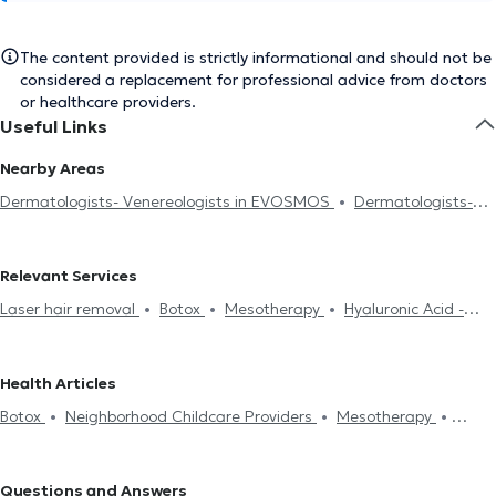
The content provided is strictly informational and should not be
considered a replacement for professional advice from doctors
or healthcare providers.
Useful Links
Nearby Areas
Dermatologists- Venereologists in EVOSMOS
Dermatologists-
Venereologists in ANO TOUBA
Dermatologists- Venereologists in
STAVROUPOLI
Dermatologists- Venereologists in KALAMARIA
Relevant Services
Dermatologists- Venereologists in PYLAIA
Dermatologists-
Laser hair removal
Botox
Mesotherapy
Hyaluronic Acid -
Venereologists in PEREA
Fillers
Facial peeling
Acne Treatment
Acne
Electronic
prescription
Trichotillomania
Treatment of Seborrheic
Health Articles
Dermatitis
Actinic Keratosis
Dry Skin
Medical certificates
Botox
Neighborhood Childcare Providers
Mesotherapy
Πιστοποιητικά υγείας για εργασία
Neighborhood Childcare
Hyaluronic Acid - Fillers
Face cleaning
Melanoma
HPV warts
Providers
Face cleaning
Fractional laser
Spider veins
Lifting
STD
Fractional laser
Acne Treatment
Laser hair
Tattoo removal
Cryolipolysis
Questions and Answers