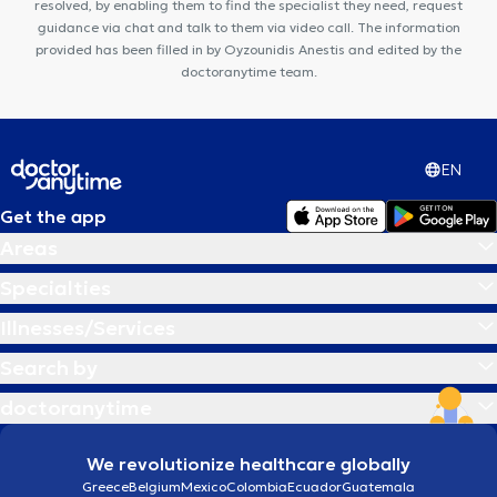
resolved, by enabling them to find the specialist they need, request
guidance via chat and talk to them via video call. The information
provided has been filled in by Oyzounidis Anestis and edited by the
doctoranytime team.
EN
Get the app
Areas
Specialties
Illnesses/Services
Search by
doctoranytime
We revolutionize healthcare globally
Greece
Belgium
Mexico
Colombia
Ecuador
Guatemala