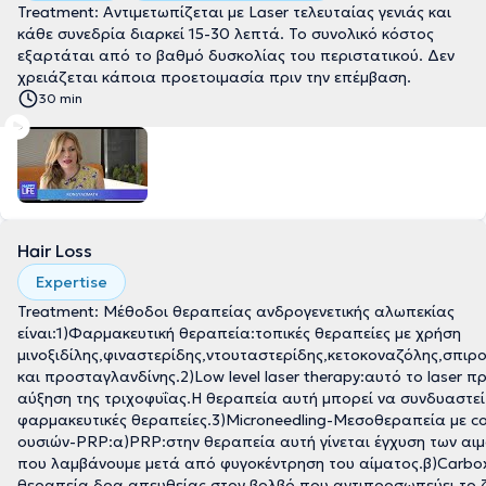
Treatment: Αντιμετωπίζεται με Laser τελευταίας γενιάς και
κάθε συνεδρία διαρκεί 15-30 λεπτά. Το συνολικό κόστος
εξαρτάται από το βαθμό δυσκολίας του περιστατικού. Δεν
χρειάζεται κάποια προετοιμασία πριν την επέμβαση.
30 min
Hair Loss
Expertise
Treatment: Μέθοδοι θεραπείας ανδρογενετικής αλωπεκίας
είναι:1)Φαρμακευτική θεραπεία:τοπικές θεραπείες με χρήση
μινοξιδίλης,φιναστερίδης,ντουταστερίδης,κετοκοναζόλης,σπιρ
και προσταγλανδίνης.2)Low level laser therapy:αυτό το laser π
αύξηση της τριχοφυΐας.Η θεραπεία αυτή μπορεί να συνδυαστεί
φαρμακευτικές θεραπείες.3)Microneedling-Μεσοθεραπεία με co
ουσιών-PRP:α)PRP:στην θεραπεία αυτή γίνεται έγχυση των αι
που λαμβάνουμε μετά από φυγοκέντρηση του αίματος.β)Carbox
θεραπεία δρα απευθείας στον βολβό που αντιπροσωπεύει το 