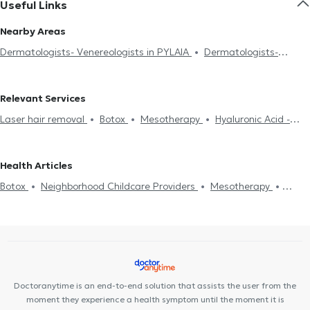
Useful Links
Nearby Areas
Dermatologists- Venereologists in PYLAIA
Dermatologists-
Venereologists in THESSALONIKI
Dermatologists- Venereologists
in ANO TOUBA
Dermatologists- Venereologists in PEREA
Relevant Services
Dermatologists- Venereologists in EVOSMOS
Dermatologists-
Laser hair removal
Botox
Mesotherapy
Hyaluronic Acid -
Venereologists in STAVROUPOLI
Fillers
Facial peeling
Acne Treatment
Acne
Electronic
prescription
Trichotillomania
Treatment of Seborrheic
Health Articles
Dermatitis
Actinic Keratosis
Dry Skin
Medical certificates
Botox
Neighborhood Childcare Providers
Mesotherapy
Πιστοποιητικά υγείας για εργασία
Neighborhood Childcare
Hyaluronic Acid - Fillers
Face cleaning
Melanoma
HPV warts
Providers
Face cleaning
Fractional laser
Spider veins
Lifting
STD
Fractional laser
Acne Treatment
Laser hair
Tattoo removal
Cryolipolysis
removal
Eczema
Psoriasis
Cryolipolysis
Blepharoplasty
Papillomas
Cellulite
Facial peeling
Herpes
Doctoranytime is an end-to-end solution that assists the user from the
moment they experience a health symptom until the moment it is