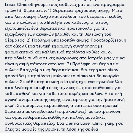
Laser Clinic οδηγούμε τους ασθενείς μας σε ένα πρόγραμμα
τριών (3) θεραπειών: 1) Θεραπεία τρέχουσας ακμής: Μετά
από λεπτομερή έλεγχο και ανάλυση του δέρματος, καθώς
και την ανάλυση του lifestyle του καθενός, ο Ιατρός
εξατομικεύει ένα θεραπευτικό πρωτόκολλο για την
εξαφάνιση των ακνεϊκών βλαβών και τη βελτίωση του
δέρματος. 2) Πρόληψη υποτροπών ακμής: Προσδιορίζεται η
κατ οίκον θεραπευτική εφαρμογή συντήρησης με
φαρμακευτικά και καλλυντικά προϊόντα καθώς και οι
περιοδικές συνδυαστικές εφαρμογές στο Ιατρείο μας για να
είναι η ακμή πάντοτε απούσα. 3) Πρόληψη και θεραπεία
ουλών: Επαγγελματική θεραπεία και ιδιαίτερη κατ οίκον
φροντίδα με προϊόντα μειώνουν το ρίσκο για δημιουργία
ουλών. Σε κάθε περίπτωση ο Ιατρός έχει ένα πρωτόκολλο
από λιγότερο επεμβατικές τεχνικές έως πιο επιθετικές για
κάθε ασθενή και για κάθε τύπο ακμής και ουλών. Η τοπική
αγωγή αντιμετώπισης ακμής είναι αρκετή για την ήπια κοινή
ακμή. Σε ορισμένες περιπτώσεις απαιτείται συστηματική
θεραπεία με αντιβιοτικά (τετρακυκλίνες), με ισοτρετινοϊνη
και ορμονοθεραπεία καθώς και πολλές μοναδικές
συνδυαστικές θεραπείες. Στα Derma Laser Clinic η ακμή σε
όλες τις μορφές της βρίσκει τη λύση της σε ένα