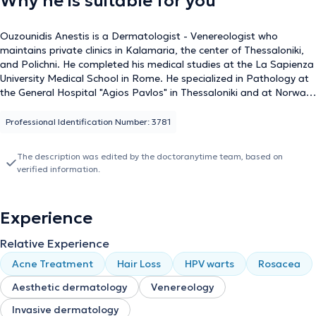
Why he is suitable for you
Ouzounidis Anestis is a Dermatologist - Venereologist who
maintains private clinics in Kalamaria, the center of Thessaloniki,
and Polichni. He completed his medical studies at the La Sapienza
University Medical School in Rome. He specialized in Pathology at
the General Hospital "Agios Pavlos" in Thessaloniki and at Norwalk
Hospital in Connecticut. Concurrently, he specialized in
Dermatology - Venereology at the University Clinic of the Hospital
Professional Identification Number: 3781
for Venereal and Dermatological Diseases of Thessaloniki, where
he gained particular expertise in rosacea. It is noteworthy that he
The description was edited by the doctoranytime team, based on
is considered a pioneer in aesthetic dermatology, laser
verified information.
applications, dermal implants, and hair loss treatments.
Regarding hair loss, Derma Laser Clinic is a leader in the
application and promotion of innovative combined therapies using
Experience
the latest laser technology and effective topical formulas,
maximizing the efficacy in hair regrowth.
Relative Experience
Acne Treatment
Hair Loss
HPV warts
Rosacea
Aesthetic dermatology
Venereology
Invasive dermatology