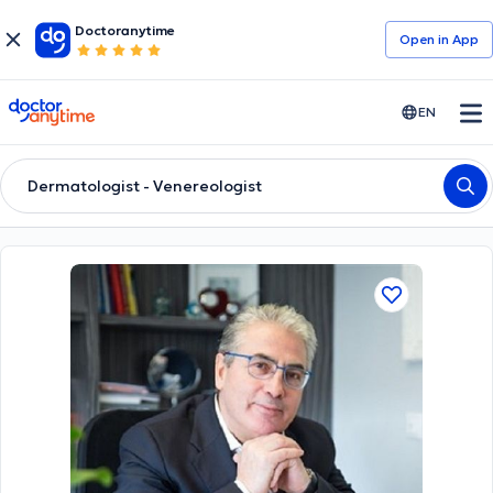
Doctoranytime
Open in Αpp
doctoranytime
EN
Dermatologist - Venereologist