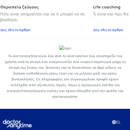
Θεραπεία ζεύγους
Life coaching
Πότε είναι απαραίτητη και σε τι μπορεί να σε
Τι είναι και πώς θα
βοηθήσει
Δες όλο το άρθρο
Δες όλο το άρθρο
Το doctoranytime είναι ένα end-to-end solution που υποστηρίζει τον
χρήστη από τη στιγμή που αντιμετωπίζει ένα ιατρικό σύμπτωμα μέχρι τη
στιγμή της λύσης του, δίνοντάς του τη δυνατότητα να βρεί ειδικό, να
ζητήσει καθοδήγηση μέσω chat και να μιλήσει μαζί του μέσω
βιντεοκλήσης. Οι πληροφορίες του συγκεκριμένου προφίλ έχουν
συλλεχθεί από αξιόπιστες πηγές, όπως η προσωπική σελίδα του
γιατρού/επαγγελματία υγείας και έχουν ελεγχθεί από την ομάδα του
doctoranytime.
EL