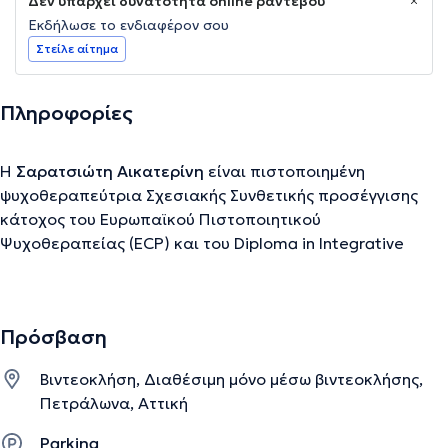
Δεν υπάρχει δυνατότητα online ραντεβού
Εκδήλωσε το ενδιαφέρον σου
Στείλε αίτημα
Πληροφορίες
Η
Σαρατσιώτη Αικατερίνη
είναι πιστοποιημένη
ψυχοθεραπεύτρια Σχεσιακής Συνθετικής προσέγγισης
κάτοχος του Ευρωπαϊκού Πιστοποιητικού
Ψυχοθεραπείας (ECP) και του Diploma in Integrative
Councelling (COSCA). Έχει πιστοποιηθεί στη θεραπεία
αναπτυξιακού τραύματος με το Νευροθυμικό Σχεσιακό
Μοντέλο (NARM™) και έχει ολοκληρώσει το Externship
Πρόσβαση
της Συγκινησιακά Εστιασμένης Θεραπείας ζεύγους (EFT).
Στο πλαίσιο των σπουδών της έχει εκπαιδευτεί μεταξύ
Βιντεοκλήση, Διαθέσιμη μόνο μέσω βιντεοκλήσης,
άλλων στην προσέγγιση Gestalt και τη Συνθετική
Πετράλωνα, Αττική
Ψυχοθεραπεία Τραύματος, ενώ έχει παρακολουθήσει
σεμινάρια σχετικά με τη Θεραπεία του Πένθους, την
Parking