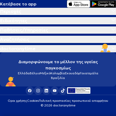
Κατέβασε το app
Περιοχές
Ειδικότητες
Παθήσεις/Υπηρεσίες
Αναζητήσεις
doctoranytime
Διαμορφώνουμε το μέλλον της υγείας
παγκοσμίως
Ελλάδα
Βέλγιο
Μεξικό
Κολομβία
Εκουαδόρ
Γουατεμάλα
Βραζιλία
Οροι χρήσης
Cookies
Πολιτική προστασίας προσωπικού απορρήτου
© 2026 doctoranytime