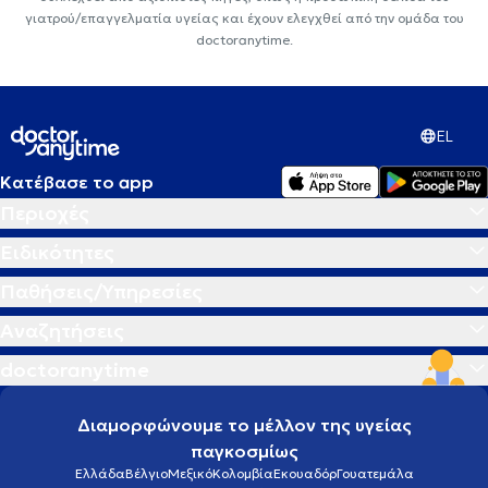
γιατρού/επαγγελματία υγείας και έχουν ελεγχθεί από την ομάδα του
doctoranytime.
EL
Κατέβασε το app
Περιοχές
Ειδικότητες
Παθήσεις/Υπηρεσίες
Αναζητήσεις
doctoranytime
Διαμορφώνουμε το μέλλον της υγείας
παγκοσμίως
Ελλάδα
Βέλγιο
Μεξικό
Κολομβία
Εκουαδόρ
Γουατεμάλα