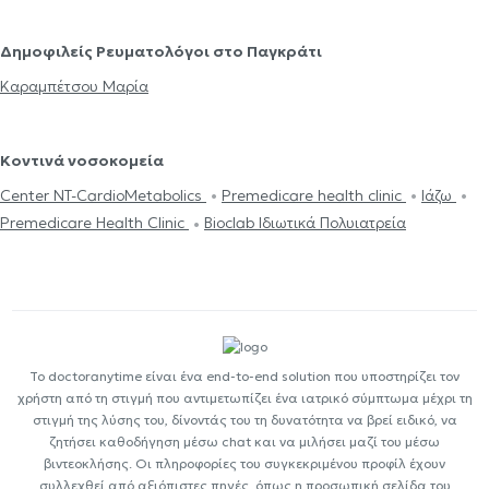
Δημοφιλείς Ρευματολόγοι στο Παγκράτι
Καραμπέτσου Μαρία
Κοντινά νοσοκομεία
Center NT-CardioMetabolics
Premedicare health clinic
Ιάζω
Premedicare Health Clinic
Bioclab Ιδιωτικά Πολυιατρεία
Το doctoranytime είναι ένα end-to-end solution που υποστηρίζει τον
χρήστη από τη στιγμή που αντιμετωπίζει ένα ιατρικό σύμπτωμα μέχρι τη
στιγμή της λύσης του, δίνοντάς του τη δυνατότητα να βρεί ειδικό, να
ζητήσει καθοδήγηση μέσω chat και να μιλήσει μαζί του μέσω
βιντεοκλήσης. Οι πληροφορίες του συγκεκριμένου προφίλ έχουν
συλλεχθεί από αξιόπιστες πηγές, όπως η προσωπική σελίδα του